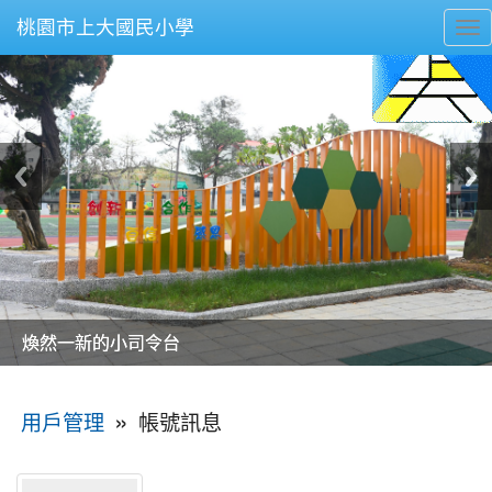
桃園市上大國民小學
To
nav
美麗的操場是我們活力的來源
美麗的操場是我們活力的來源
煥然一新的小司令台
煥然一新的小司令台
富含桃園埤塘田園風光意象的中廊
富含桃園埤塘田園風光意象的中廊
嶄新的中庭廣場
嶄新的中庭廣場
水生池生生不息
水生池生生不息
:::
»
帳號訊息
用戶管理