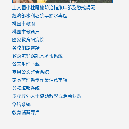
link
上大國小性騷擾防治措施
申訴及懲戒規範
to
經濟部水利署抗旱節水專區
https://www.youtube.com/watch?
桃園市政府
v=mfpNykQ0g4M
桃園市教育局
國家教育研究院
各校網路電話
教育處網路訊息填報系統
公文附件下載
基層公文整合系統
家長辦理轉學作業注意事項
公務填報系統
學校校外人士協助教學或活動要點
修膳系統
教育儲蓄專戶