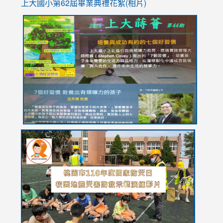
上大國小第62屆畢
業典禮花絮(相片)
link
link
link
link
link
to
to
to
to
to
https://drive.google.com/file/d/1I-
https://sites.google.com/stes.tyc.edu.tw/113school
https:
https:
https:
YfDQppRvyMk686kIw6SBbssEIZ6WnT/view?
usp=sh
8M
usp=sharing
link
link
link
to
to
to
https://drive.google.com/file/d/1AXdrxzgdGrHK7k94y0
https:/
https:/
usp=sharing
v=hC_g
v=hC_g