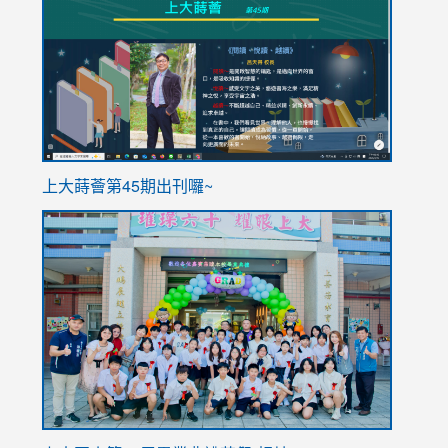
to
to
https://sites.google.com/stes.tyc.edu.tw/113school
https
ink
上大蒔薈第45期出刊囉~
to
link
https://sites.google.com/stes.tyc.edu.tw/113school
to
https://
YfDQpp
usp=sha