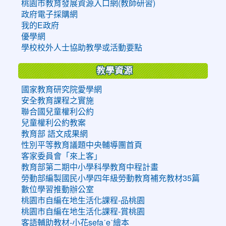
桃園市教育發展資源入口網(教師研習)
政府電子採購網
我的E政府
優學網
學校校外人士協助教學或活動要點
教學資源
國家教育研究院愛學網
安全教育課程之實施
聯合國兒童權利公約
兒童權利公約教案
教育部 語文成果網
性別平等教育議題中央輔導團首頁
客家委員會「來上客」
教育部第二期中小學科學教育中程計畫
勞動部編製國民小學四年級勞動教育補充教材35篇
數位學習推動辦公室
桃園市自編在地生活化課程-品桃園
桃園市自編在地生活化課程-賞桃園
客語輔助教材-小花sefaˊeˋ繪本