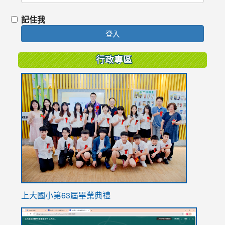
記住我
登入
行政專區
link
to
https://
上大國小第63屆畢業典禮
link
link