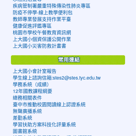
疾病管制署嚴重特殊傳染性肺炎專區
防疫不停學-線上教學便利包
教師專業發展支持作業平臺
健康促進評鑑專區
桃園市學校午餐教育資訊網
上大國小個資保護公開作業
上大國小災害防救計畫書
常用連結
上大國小會計室報告
學生線上諮詢信箱:stes2@stes.tyc.edu.tw
學務系統（成績）
12年國教課程綱要
總務相關表件
臺中市推動校園閱讀線上認證系統
無聲廣播系統
差勤系統
學習扶助方案科技化評量系統
圖書館系統