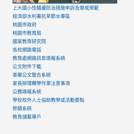
link
上大國小性騷擾防治措施
申訴及懲戒規範
to
經濟部水利署抗旱節水專區
https://www.youtube.com/watch?
桃園市政府
v=mfpNykQ0g4M
桃園市教育局
國家教育研究院
各校網路電話
教育處網路訊息填報系統
公文附件下載
基層公文整合系統
家長辦理轉學作業注意事項
公務填報系統
學校校外人士協助教學或活動要點
修膳系統
教育儲蓄專戶