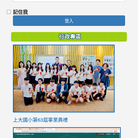
記住我
登入
行政專區
link
to
https://
上大國小第63屆畢業典禮
link
link