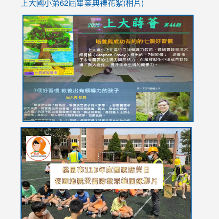
上大國小第62屆畢
業典禮花絮(相片)
link
link
link
link
link
to
to
to
to
to
https://drive.google.com/file/d/1I-
https://sites.google.com/stes.tyc.edu.tw/113school
https:
https:
https:
YfDQppRvyMk686kIw6SBbssEIZ6WnT/view?
usp=sh
8M
usp=sharing
link
link
link
to
to
to
https://drive.google.com/file/d/1AXdrxzgdGrHK7k94y0
https:/
https:/
usp=sharing
v=hC_g
v=hC_g