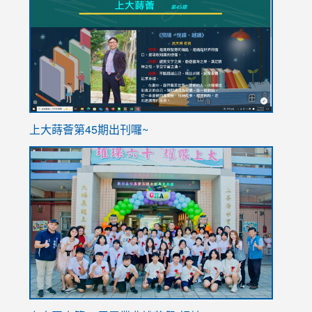
to
to
https://sites.google.com/stes.tyc.edu.tw/113school
https
ink
上大蒔薈第45期出刊囉~
to
link
https://sites.google.com/stes.tyc.edu.tw/113school
to
https://
YfDQpp
usp=sha