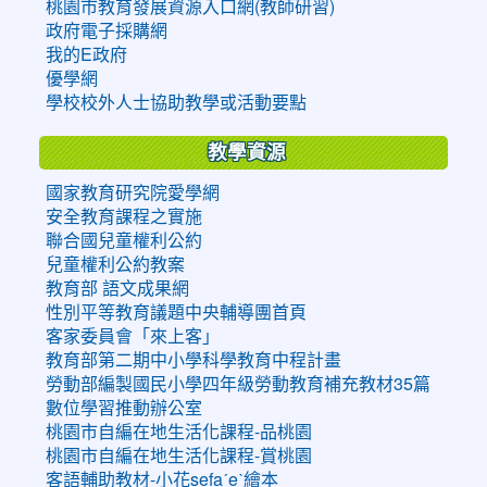
桃園市教育發展資源入口網(教師研習)
政府電子採購網
我的E政府
優學網
學校校外人士協助教學或活動要點
教學資源
國家教育研究院愛學網
安全教育課程之實施
聯合國兒童權利公約
兒童權利公約教案
教育部 語文成果網
性別平等教育議題中央輔導團首頁
客家委員會「來上客」
教育部第二期中小學科學教育中程計畫
勞動部編製國民小學四年級勞動教育補充教材35篇
數位學習推動辦公室
桃園市自編在地生活化課程-品桃園
桃園市自編在地生活化課程-賞桃園
客語輔助教材-小花sefaˊeˋ繪本