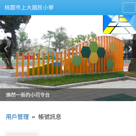
桃園市上大國民小學
To
nav
美麗的操場是我們活力的來源
美麗的操場是我們活力的來源
煥然一新的小司令台
煥然一新的小司令台
富含桃園埤塘田園風光意象的中廊
富含桃園埤塘田園風光意象的中廊
嶄新的中庭廣場
嶄新的中庭廣場
水生池生生不息
水生池生生不息
:::
»
帳號訊息
用戶管理