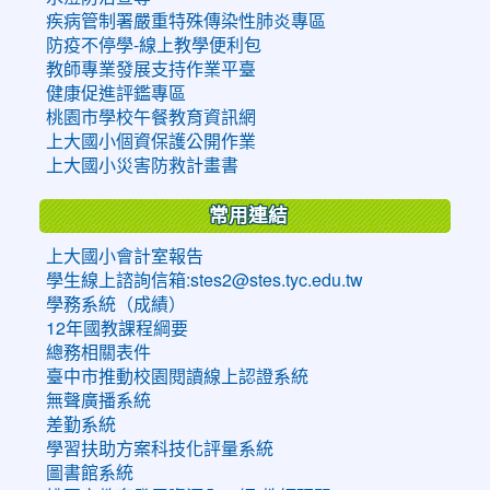
疾病管制署嚴重特殊傳染性肺炎專區
防疫不停學-線上教學便利包
教師專業發展支持作業平臺
健康促進評鑑專區
桃園市學校午餐教育資訊網
上大國小個資保護公開作業
上大國小災害防救計畫書
常用連結
上大國小會計室報告
學生線上諮詢信箱:stes2@stes.tyc.edu.tw
學務系統（成績）
12年國教課程綱要
總務相關表件
臺中市推動校園閱讀線上認證系統
無聲廣播系統
差勤系統
學習扶助方案科技化評量系統
圖書館系統