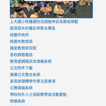
link
上大國小性騷擾防治措施
申訴及懲戒規範
to
經濟部水利署抗旱節水專區
https://www.youtube.com/watch?
桃園市政府
v=mfpNykQ0g4M
桃園市教育局
國家教育研究院
各校網路電話
教育處網路訊息填報系統
公文附件下載
基層公文整合系統
家長辦理轉學作業注意事項
公務填報系統
學校校外人士協助教學或活動要點
修膳系統