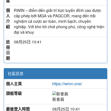
區
個
RWIN – điểm đến giải trí trực tuyến đỉnh cao được
人
cấp phép bởi MGA và PAGCOR, mang đến trải
介
nghiệm cá cược an toàn, minh bạch, chuyên
紹
nghiệp. Với kho trò chơi phong phú, công nghệ hiện
đại và khuy
註
08月25日 10:41
冊
日
期
社區訊息
個人主頁
https://rwinn.one/
頭銜等級
新會員
最後登入時間
08月25日 10:41