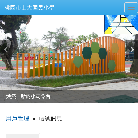
桃園市上大國民小學
To
nav
美麗的操場是我們活力的來源
美麗的操場是我們活力的來源
煥然一新的小司令台
煥然一新的小司令台
富含桃園埤塘田園風光意象的中廊
富含桃園埤塘田園風光意象的中廊
嶄新的中庭廣場
嶄新的中庭廣場
水生池生生不息
水生池生生不息
:::
»
帳號訊息
用戶管理