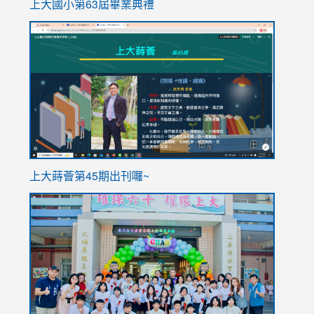
上大國小第63屆畢業典禮
link
link
to
to
https://sites.google.com/stes.tyc.edu.tw/113school
https
ink
上大蒔薈第45期出刊囉~
to
link
https://sites.google.com/stes.tyc.edu.tw/113school
to
https://
YfDQpp
usp=sha