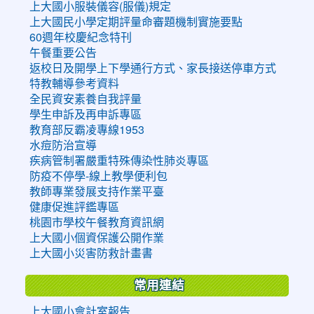
上大國小服裝儀容(服儀)規定
上大國民小學定期評量命審題機制實施要點
60週年校慶紀念特刊
午餐重要公告
返校日及開學上下學通行方式、家長接送停車方式
特教輔導參考資料
全民資安素養自我評量
學生申訴及再申訴專區
教育部反霸凌專線1953
水痘防治宣導
疾病管制署嚴重特殊傳染性肺炎專區
防疫不停學-線上教學便利包
教師專業發展支持作業平臺
健康促進評鑑專區
桃園市學校午餐教育資訊網
上大國小個資保護公開作業
上大國小災害防救計畫書
常用連結
上大國小會計室報告