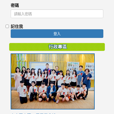
密碼
記住我
登入
行政專區
link
to
https://