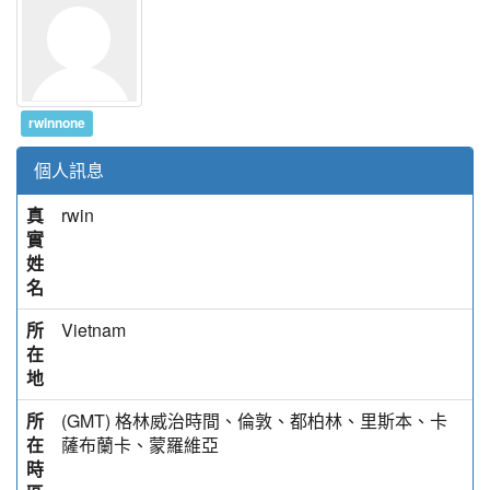
rwinnone
個人訊息
真
rwin
實
姓
名
所
Vietnam
在
地
所
(GMT) 格林威治時間、倫敦、都柏林、里斯本、卡
在
薩布蘭卡、蒙羅維亞
時