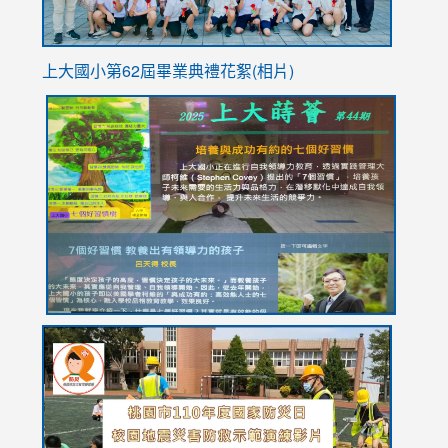
上大國小第62屆畢
業典禮花絮(相片)
link
link
link
link
link
to
to
to
to
to
https://drive.google.com/file/d/1I-
https://sites.google.com/stes.tyc.edu.tw/113school
https:
https:
https:
YfDQppRvyMk686kIw6SBbssEIZ6WnT/view?
usp=sh
8M
usp=sharing
link
link
link
to
to
to
https://drive.google.com/file/d/1AXdrxzgdGrHK7k94y0
https:/
https:/
usp=sharing
v=hC_g
v=hC_g