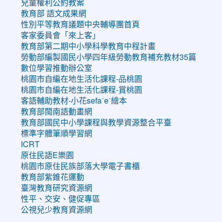
兒童權利公約教案
教育部 語文成果網
性別平等教育議題中央輔導團首頁
客家委員會「來上客」
教育部第二期中小學科學教育中程計畫
勞動部編製國民小學四年級勞動教育補充教材35篇
數位學習推動辦公室
桃園市自編在地生活化課程-品桃園
桃園市自編在地生活化課程-賞桃園
客語輔助教材-小花sefaˊeˋ繪本
教育部閩南語動畫網
教育部國民中小學課程與教學資源整合平臺
標準字體筆順學習網
ICRT
原住民語E樂園
桃園市原住民族部落大學電子書櫃
教育部紫錐花運動
臺灣教育研究資源網
性平、交安、健促專區
公視兒少教育資源網