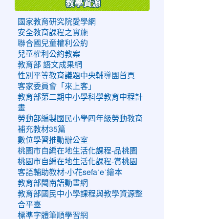
教學資源
國家教育研究院愛學網
安全教育課程之實施
聯合國兒童權利公約
兒童權利公約教案
教育部 語文成果網
性別平等教育議題中央輔導團首頁
客家委員會「來上客」
教育部第二期中小學科學教育中程計
畫
勞動部編製國民小學四年級勞動教育
補充教材35篇
數位學習推動辦公室
桃園市自編在地生活化課程-品桃園
桃園市自編在地生活化課程-賞桃園
客語輔助教材-小花sefaˊeˋ繪本
教育部閩南語動畫網
教育部國民中小學課程與教學資源整
合平臺
標準字體筆順學習網