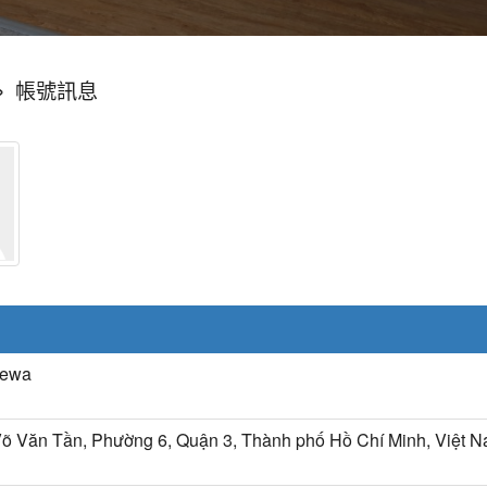
»
帳號訊息
ewa
õ Văn Tần, Phường 6, Quận 3, Thành phố Hồ Chí Minh, Việt 