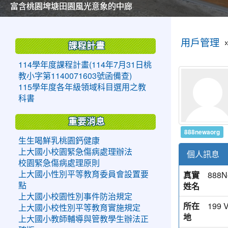
美麗的操場是我們活力的來源
美麗的操場是我們活力的來源
煥然一新的小司令台
煥然一新的小司令台
富含桃園埤塘田園風光意象的中廊
富含桃園埤塘田園風光意象的中廊
嶄新的中庭廣場
嶄新的中庭廣場
水生池生生不息
水生池生生不息
:::
:::
用戶管理
課程計畫
114學年度課程計畫(114年7月31日桃
教小字第1140071603號函備查)
115學年度各年級領域科目選用之教
科書
重要消息
888newaorg
生生喝鮮乳桃園鈣健康
上大國小校園緊急傷病處理辦法
個人訊息
校園緊急傷病處理原則
真實
888N
上大國小性別平等教育委員會設置要
姓名
點
上大國小校園性別事件防治規定
所在
199 V
上大國小校性別平等教育實施規定
地
上大國小教師輔導與管教學生辦法正