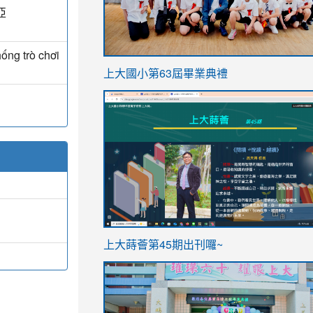
亞
ống trò chơi
link
上大國小第63屆畢業典禮
to
link
https://sites.google.com/stes.t
to
https://sites.google.com/stes.tyc.ed
ink
link
上大蒔薈第45期出刊囉~
to
to
https://sites.google.com/stes.tyc.ed
https://sites.google.com/stes.t