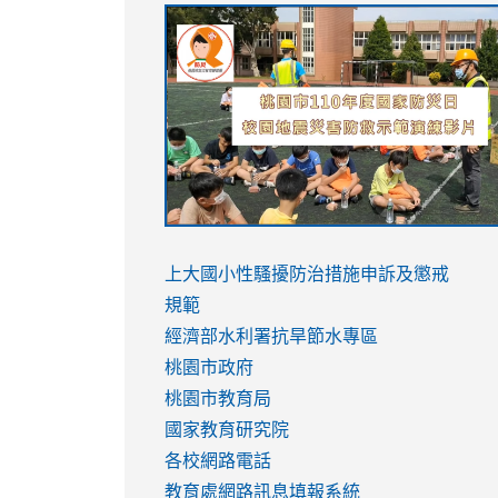
link
link
link
link
to
to
to
to
https://sites.google.com/stes.tyc.ed
https://drive.google.com/file/d/1AXdr
https://youtu.be/jJOMVWY3-
https://drive.google.com/file/d/1AXdr
usp=sharing
8M
usp=sharing
link
link
to
to
link
上大國小性騷擾防治措施
申訴及懲戒
https://www.youtube.com/watch?
https://www.youtube.com/watch?
to
規範
v=hC_gdZndU9s
v=hC_gdZndU9s
https://www.youtube.com/watch?
經濟部水利署抗旱節水專區
v=mfpNykQ0g4M
桃園市政府
桃園市教育局
國家教育研究院
各校網路電話
教育處網路訊息填報系統