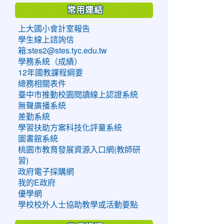
常用連結
上大國小會計室報告
學生線上諮詢信
箱:stes2@stes.tyc.edu.tw
學務系統（成績）
12年國教課程綱要
總務相關表件
臺中市推動校園閱讀線上認證系統
無聲廣播系統
差勤系統
學習扶助方案科技化評量系統
圖書館系統
桃園市教育發展資源入口網(教師研
習)
政府電子採購網
我的E政府
優學網
學校校外人士協助教學或活動要點