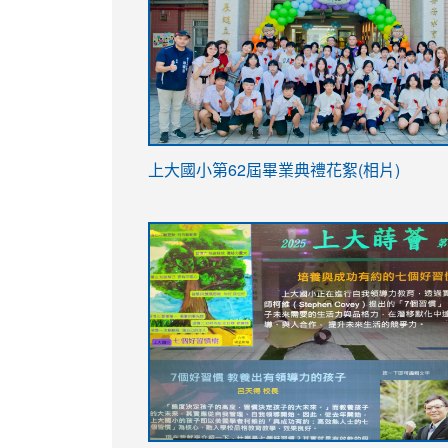
link
上大國小第62屆畢
業典禮花絮(相片)
to
link
link
https://drive.google.com/file/d/1I-
to
to
YfDQppRvyMk686kIw6SBbssEIZ6WnT/vi
https://drive.google.com/file/d/1I-
https://sites.google.com/stes.tyc.ed
usp=sharing
YfDQppRvyMk686kIw6SBbssEIZ6WnT/vi
usp=sharing