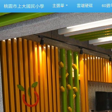
主選單
雲端硬碟
60週
桃園市上大國民小學