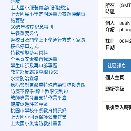
確版
所在
(G
上大國小服裝儀容(服儀)規定
時區
上大國民小學定期評量命審題機制實
施要點
個人
888NE
60週年校慶紀念特刊
介紹
phong
午餐重要公告
返校日及開學上下學通行方式、家長
註冊
08月2
接送停車方式
日期
特教輔導參考資料
全民資安素養自我評量
社區訊息
學生申訴及再申訴專區
教育部反霸凌專線1953
個人主頁
水痘防治宣導
疾病管制署嚴重特殊傳染性肺炎專區
頭銜等級
防疫不停學-線上教學便利包
教師專業發展支持作業平臺
健康促進評鑑專區
最後登入時
桃園市學校午餐教育資訊網
上大國小個資保護公開作業
上大國小災害防救計畫書