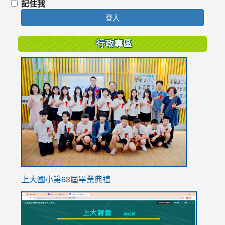
記住我
登入
行政專區
link
to
https://
上大國小第63屆畢業典禮
link
link
to
to