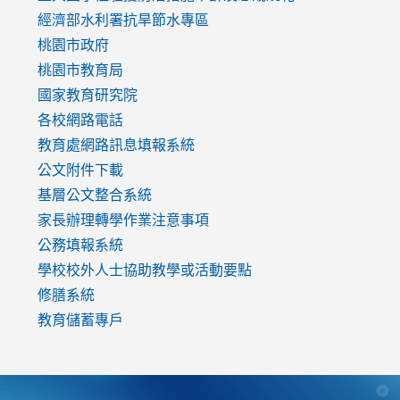
to
經濟部水利署抗旱節水專區
https://www.youtube.com/watch?
桃園市政府
v=mfpNykQ0g4M
桃園市教育局
國家教育研究院
各校網路電話
教育處網路訊息填報系統
公文附件下載
基層公文整合系統
家長辦理轉學作業注意事項
公務填報系統
學校校外人士協助教學或活動要點
修膳系統
教育儲蓄專戶