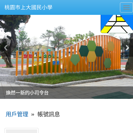
桃園市上大國民小學
To
nav
美麗的操場是我們活力的來源
美麗的操場是我們活力的來源
煥然一新的小司令台
煥然一新的小司令台
富含桃園埤塘田園風光意象的中廊
富含桃園埤塘田園風光意象的中廊
嶄新的中庭廣場
嶄新的中庭廣場
水生池生生不息
水生池生生不息
:::
»
帳號訊息
用戶管理