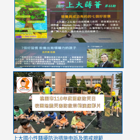
link
link
link
link
link
to
to
to
to
to
https://drive.google.com/file/d/1I-
https://sites.google.com/stes.tyc.edu.tw/113school
https:
https:
https:
YfDQppRvyMk686kIw6SBbssEIZ6WnT/view?
usp=sh
8M
usp=sharing
link
link
link
to
to
to
https://drive.google.com/file/d/1AXdrxzgdGrHK7k94y0
https:/
https:/
usp=sharing
v=hC_g
v=hC_g
link
上大國小性騷擾防治措施
申訴及懲戒規範