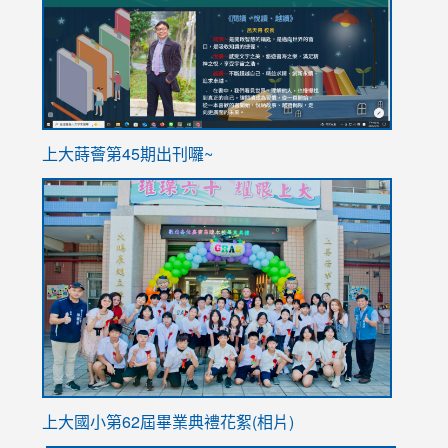
https://sites.google.com/stes.tyc.edu.tw/113school
https
ink
上大蒔薈第45期出刊囉~
to
link
https://sites.google.com/stes.tyc.edu.tw/113school
to
https://
YfDQpp
usp=sha
上大國小第62屆畢
業典禮花絮(相片)