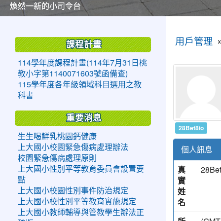
美麗的操場是我們活力的來源
美麗的操場是我們活力的來源
煥然一新的小司令台
煥然一新的小司令台
富含桃園埤塘田園風光意象的中廊
富含桃園埤塘田園風光意象的中廊
嶄新的中庭廣場
嶄新的中庭廣場
水生池生生不息
水生池生生不息
:::
:::
用戶管理
課程計畫
114學年度課程計畫(114年7月31日桃
教小字第1140071603號函備查)
115學年度各年級領域科目選用之教
科書
重要消息
28Bet8io
生生喝鮮乳桃園鈣健康
上大國小校園緊急傷病處理辦法
個人訊息
校園緊急傷病處理原則
真
28Be
上大國小性別平等教育委員會設置要
實
點
姓
上大國小校園性別事件防治規定
名
上大國小校性別平等教育實施規定
上大國小教師輔導與管教學生辦法正