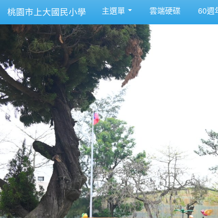
主選單
雲端硬碟
60週
桃園市上大國民小學