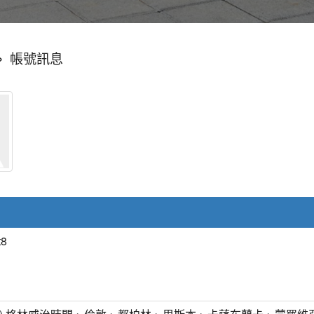
»
帳號訊息
t8