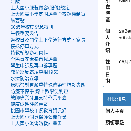
所
(G
確版
在
上大國小服裝儀容(服儀)規定
時
上大國民小學定期評量命審題機制實
區
施要點
60週年校慶紀念特刊
個
28Bet
午餐重要公告
人
với s
返校日及開學上下學通行方式、家長
介
接送停車方式
紹
特教輔導參考資料
全民資安素養自我評量
註
08月2
學生申訴及再申訴專區
冊
教育部反霸凌專線1953
日
水痘防治宣導
期
疾病管制署嚴重特殊傳染性肺炎專區
防疫不停學-線上教學便利包
教師專業發展支持作業平臺
社區訊息
健康促進評鑑專區
個人主頁
桃園市學校午餐教育資訊網
上大國小個資保護公開作業
頭銜等級
上大國小災害防救計畫書