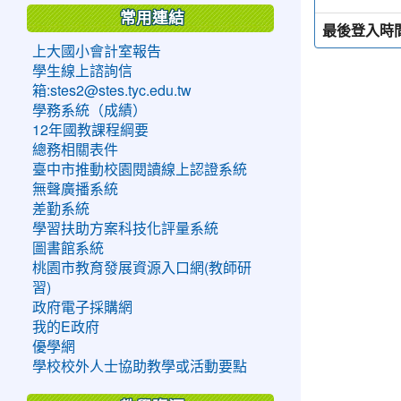
常用連結
最後登入時
上大國小會計室報告
學生線上諮詢信
箱:stes2@stes.tyc.edu.tw
學務系統（成績）
12年國教課程綱要
總務相關表件
臺中市推動校園閱讀線上認證系統
無聲廣播系統
差勤系統
學習扶助方案科技化評量系統
圖書館系統
桃園市教育發展資源入口網(教師研
習)
政府電子採購網
我的E政府
優學網
學校校外人士協助教學或活動要點