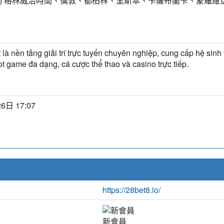
MT) 格林威治時間、倫敦、都柏林、里斯本、卡薩布蘭卡、蒙羅維
 là nền tảng giải trí trực tuyến chuyên nghiệp, cung cấp hệ sinh t
lot game đa dạng, cá cược thể thao và casino trực tiếp.
6日 17:07
https://28bet8.io/
新會員