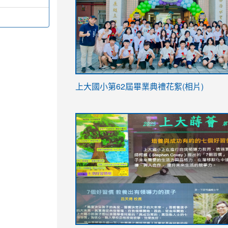
link
上大國小第62屆畢
業典禮花絮(相片)
to
link
link
https://drive.google.com/file/d/1I-
to
to
YfDQppRvyMk686kIw6SBbssEIZ6WnT/vi
https://drive.google.com/file/d/1I-
https://sites.google.com/stes.tyc.ed
usp=sharing
YfDQppRvyMk686kIw6SBbssEIZ6WnT/vi
usp=sharing