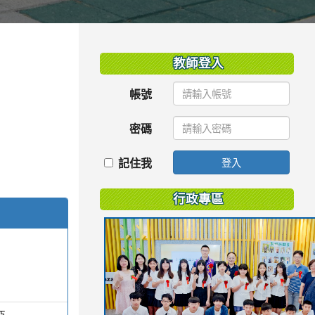
:::
教師登入
帳號
密碼
記住我
登入
行政專區