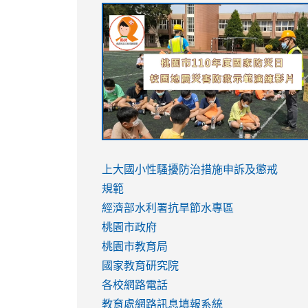
link
link
link
link
to
to
to
to
https://sites.google.com/stes.tyc.ed
https://drive.google.com/file/d/1AXdr
https://youtu.be/jJOMVWY3-
https://drive.google.com/file/d/1AXdr
usp=sharing
8M
usp=sharing
link
link
to
to
link
上大國小性騷擾防治措施
申訴及懲戒
https://www.youtube.com/watch?
https://www.youtube.com/watch?
to
規範
v=hC_gdZndU9s
v=hC_gdZndU9s
https://www.youtube.com/watch?
經濟部水利署抗旱節水專區
v=mfpNykQ0g4M
桃園市政府
桃園市教育局
國家教育研究院
各校網路電話
教育處網路訊息填報系統