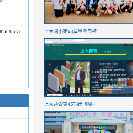
亞
link
hái thú vị
上大國小第63屆畢業典禮
to
link
https://sites.google.com/stes.t
to
https://sites.google.com/stes.tyc.ed
ink
link
上大蒔薈第45期出刊囉~
to
to
https://sites.google.com/stes.tyc.ed
https://sites.google.com/stes.t