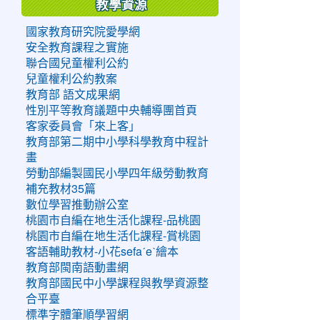
教學資源
國家教育研究院愛學網
安全教育課程之實施
聯合國兒童權利公約
兒童權利公約教案
教育部 語文成果網
性別平等教育議題中央輔導團首頁
客家委員會「來上客」
教育部第二期中小學科學教育中程計
畫
勞動部編製國民小學四年級勞動教育
補充教材35篇
數位學習推動辦公室
桃園市自編在地生活化課程-品桃園
桃園市自編在地生活化課程-賞桃園
客語輔助教材-小花sefaˊeˋ繪本
教育部閩南語動畫網
教育部國民中小學課程與教學資源整
合平臺
標準字體筆順學習網