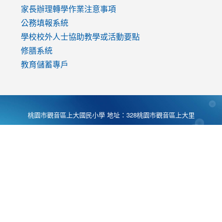
家長辦理轉學作業注意事項
公務填報系統
學校校外人士協助教學或活動要點
修膳系統
教育儲蓄專戶
桃園市觀音區上大國民小學 地址：328桃園市觀音區上大里
大湖路1段540號 電話:03-4901174 傳真:03-4900781 Desing
by
Zyinfo