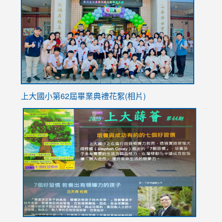
https://
YfDQpp
usp=sha
上大國小第62屆畢
業典禮花絮(相片)
link
link
link
link
link
to
to
to
to
to
https://drive.google.com/file/d/1I-
https://sites.google.com/stes.tyc.edu.tw/113school
https:
https:
https:
YfDQppRvyMk686kIw6SBbssEIZ6WnT/view?
usp=sh
8M
usp=sharing