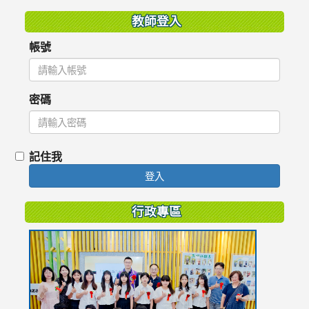
教師登入
帳號
密碼
記住我
登入
行政專區
link
to
https://