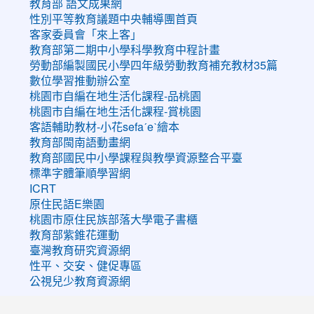
教育部 語文成果網
性別平等教育議題中央輔導團首頁
客家委員會「來上客」
教育部第二期中小學科學教育中程計畫
勞動部編製國民小學四年級勞動教育補充教材35篇
數位學習推動辦公室
桃園市自編在地生活化課程-品桃園
桃園市自編在地生活化課程-賞桃園
客語輔助教材-小花sefaˊeˋ繪本
教育部閩南語動畫網
教育部國民中小學課程與教學資源整合平臺
標準字體筆順學習網
ICRT
原住民語E樂園
桃園市原住民族部落大學電子書櫃
教育部紫錐花運動
臺灣教育研究資源網
性平、交安、健促專區
公視兒少教育資源網
:::