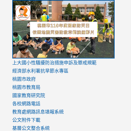
link
link
link
to
to
to
https://drive.google.com/file/d/1AXdrxzgdGrHK7k94y0
https:/
https:/
usp=sharing
v=hC_g
v=hC_g
link
上大國小性騷擾防治措施
申訴及懲戒規範
to
經濟部水利署抗旱節水專區
https://www.youtube.com/watch?
桃園市政府
v=mfpNykQ0g4M
桃園市教育局
國家教育研究院
各校網路電話
教育處網路訊息填報系統
公文附件下載
基層公文整合系統