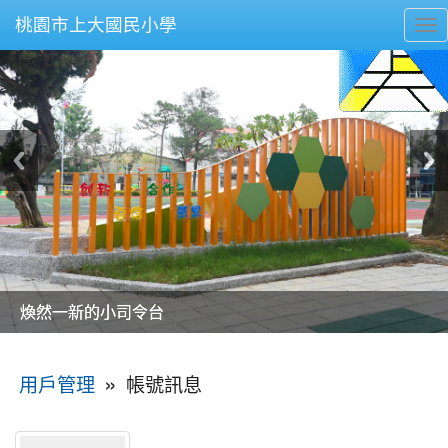
桃園市上大國民小學
To
nav
美麗的操場是我們活力的來源
美麗的操場是我們活力的來源
煥然一新的小司令台
煥然一新的小司令台
富含桃園埤塘田園風光意象的中廊
富含桃園埤塘田園風光意象的中廊
嶄新的中庭廣場
嶄新的中庭廣場
水生池生生不息
水生池生生不息
:::
»
帳號訊息
用戶管理