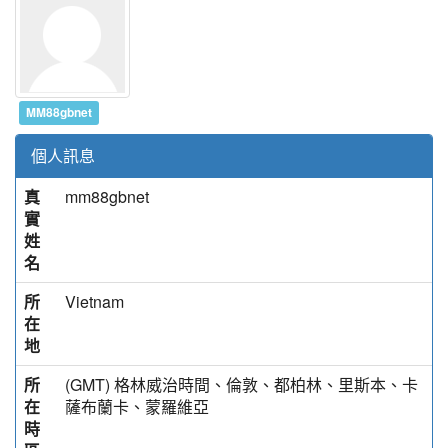
MM88gbnet
個人訊息
真
mm88gbnet
實
姓
名
所
Vietnam
在
地
所
(GMT) 格林威治時間、倫敦、都柏林、里斯本、卡
在
薩布蘭卡、蒙羅維亞
時