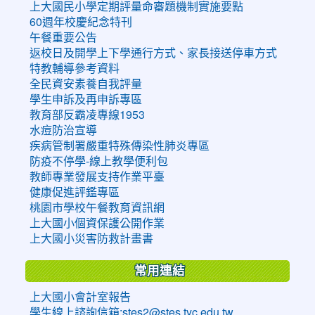
上大國民小學定期評量命審題機制實施要點
60週年校慶紀念特刊
午餐重要公告
返校日及開學上下學通行方式、家長接送停車方式
特教輔導參考資料
全民資安素養自我評量
學生申訴及再申訴專區
教育部反霸凌專線1953
水痘防治宣導
疾病管制署嚴重特殊傳染性肺炎專區
防疫不停學-線上教學便利包
教師專業發展支持作業平臺
健康促進評鑑專區
桃園市學校午餐教育資訊網
上大國小個資保護公開作業
上大國小災害防救計畫書
常用連結
上大國小會計室報告
學生線上諮詢信箱:stes2@stes.tyc.edu.tw