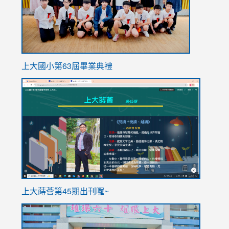
上大國小第63屆畢業典禮
link
link
to
to
https://sites.google.com/stes.tyc.edu.tw/113school
https
ink
上大蒔薈第45期出刊囉~
to
link
https://sites.google.com/stes.tyc.edu.tw/113school
to