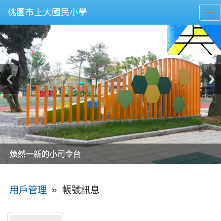
桃園市上大國民小學
To
nav
美麗的操場是我們活力的來源
美麗的操場是我們活力的來源
煥然一新的小司令台
煥然一新的小司令台
富含桃園埤塘田園風光意象的中廊
富含桃園埤塘田園風光意象的中廊
嶄新的中庭廣場
嶄新的中庭廣場
水生池生生不息
水生池生生不息
:::
»
帳號訊息
用戶管理