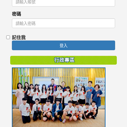
密碼
記住我
登入
行政專區
link
to
https://