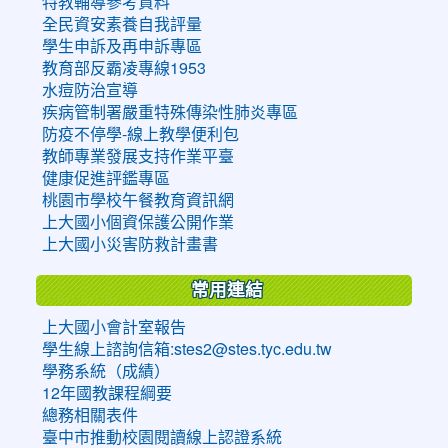
特教輔導參考資料
全民資安素養自我評量
學生申訴及再申訴專區
教育部反霸凌專線1953
水痘防治宣導
疾病管制署嚴重特殊傳染性肺炎專區
防疫不停學-線上教學便利包
教師專業發展支持作業平臺
健康促進評鑑專區
桃園市學校午餐教育資訊網
上大國小個資保護公開作業
上大國小災害防救計畫書
常用連結
上大國小會計室報告
學生線上諮詢信箱:stes2@stes.tyc.edu.tw
學務系統（成績）
12年國教課程綱要
總務相關表件
臺中市推動校園閱讀線上認證系統