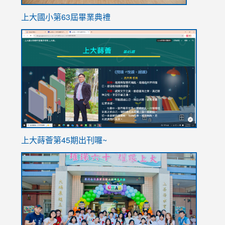
上大國小第63屆畢業典禮
link
link
to
to
https://sites.google.com/stes.tyc.edu.tw/113school
https
ink
上大蒔薈第45期出刊囉~
to
link
https://sites.google.com/stes.tyc.edu.tw/113school
to
https://
YfDQpp
usp=sha