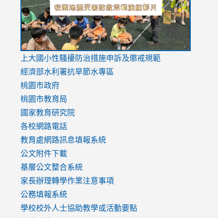
usp=sharing
v=hC_g
v=hC_g
link
上大國小性騷擾防治措施
申訴及懲戒規範
to
經濟部水利署抗旱節水專區
https://www.youtube.com/watch?
桃園市政府
v=mfpNykQ0g4M
桃園市教育局
國家教育研究院
各校網路電話
教育處網路訊息填報系統
公文附件下載
基層公文整合系統
家長辦理轉學作業注意事項
公務填報系統
學校校外人士協助教學或活動要點