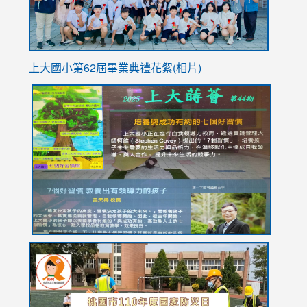
上大國小第62屆畢
業典禮花絮(相片)
link
link
link
link
link
to
to
to
to
to
https://drive.google.com/file/d/1I-
https://sites.google.com/stes.tyc.edu.tw/113school
https:
https:
https:
YfDQppRvyMk686kIw6SBbssEIZ6WnT/view?
usp=sh
8M
usp=sharing
link
link
link
to
to
to
https://drive.google.com/file/d/1AXdrxzgdGrHK7k94y0
https:/
https:/