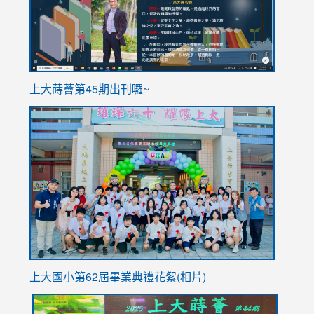
ink
上大蒔薈第45期出刊囉~
to
link
https://sites.google.com/stes.tyc.edu.tw/113school
to
https://
YfDQpp
usp=sha
上大國小第62屆畢
業典禮花絮(相片)
link
link
link
link
link