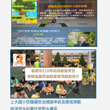
to
to
to
to
to
https://drive.google.com/file/d/1I-
https://sites.google.com/stes.tyc.edu.tw/113school
https:
https:
https:
YfDQppRvyMk686kIw6SBbssEIZ6WnT/view?
usp=sh
8M
usp=sharing
link
link
link
to
to
to
https://drive.google.com/file/d/1AXdrxzgdGrHK7k94y0
https:/
https:/
usp=sharing
v=hC_g
v=hC_g
link
上大國小性騷擾防治措施
申訴及懲戒規範
to
經濟部水利署抗旱節水專區