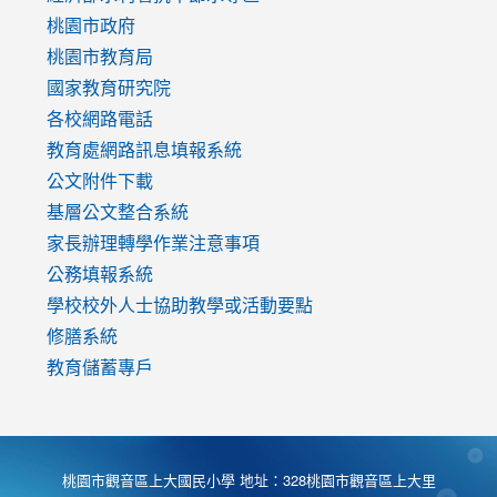
https://www.youtube.com/watch?
桃園市政府
v=mfpNykQ0g4M
桃園市教育局
國家教育研究院
各校網路電話
教育處網路訊息填報系統
公文附件下載
基層公文整合系統
家長辦理轉學作業注意事項
公務填報系統
學校校外人士協助教學或活動要點
修膳系統
教育儲蓄專戶
桃園市觀音區上大國民小學 地址：328桃園市觀音區上大里