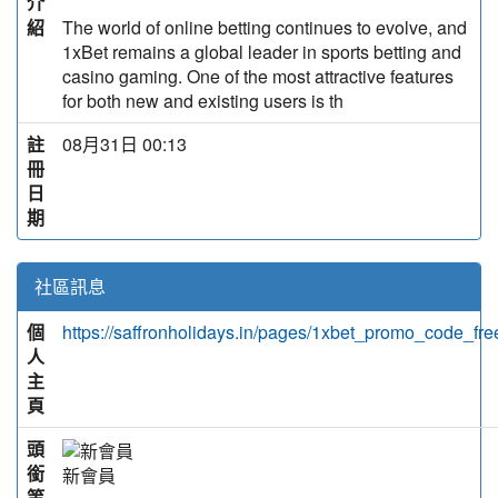
介
紹
The world of online betting continues to evolve, and
1xBet remains a global leader in sports betting and
casino gaming. One of the most attractive features
for both new and existing users is th
註
08月31日 00:13
冊
日
期
社區訊息
個
https://saffronholidays.in/pages/1xbet_promo_code_f
人
主
頁
頭
銜
新會員
等