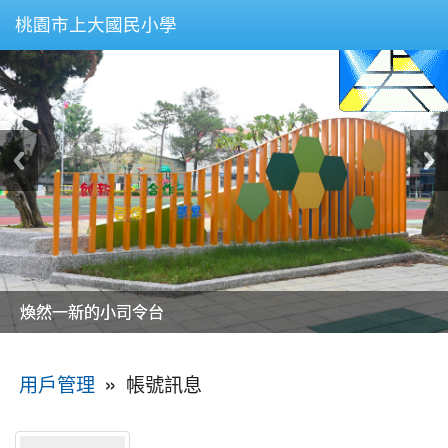
桃園市上大國民小學
美麗的操場是我們活力的來源
美麗的操場是我們活力的來源
煥然一新的小司令台
煥然一新的小司令台
富含桃園埤塘田園風光意象的中廊
富含桃園埤塘田園風光意象的中廊
嶄新的中庭廣場
嶄新的中庭廣場
水生池生生不息
水生池生生不息
:::
»
帳號訊息
用戶管理