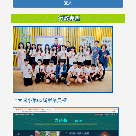
登入
行政專區
link
to
https://
上大國小第63屆畢業典禮
link
link
to
to
https://sites.google.com/stes.tyc.edu.tw/113school
https