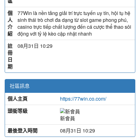
區
個
77Win là nền tảng giải trí trực tuyến uy tín, hội tụ hệ
人
sinh thái trò chơi đa dạng từ slot game phong phú,
介
casino trực tiếp chất lượng đến cá cược thể thao sôi
紹
động với tỷ lệ kèo cập nhật nhanh
註
08月31日 10:29
冊
日
期
社區訊息
個人主頁
https://77win.co.com/
頭銜等級
新會員
最後登入時間
08月31日 10:29