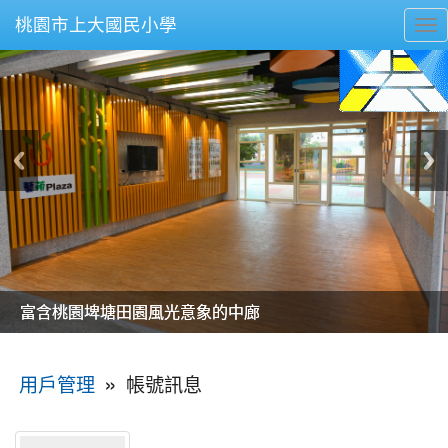
桃園市上大國民小學
To
nav
美麗的操場是我們活力的來源
美麗的操場是我們活力的來源
煥然一新的小司令台
煥然一新的小司令台
富含桃園埤塘田園風光意象的中廊
富含桃園埤塘田園風光意象的中廊
嶄新的中庭廣場
嶄新的中庭廣場
水生池生生不息
水生池生生不息
:::
»
帳號訊息
用戶管理