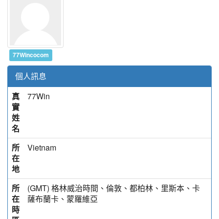
77Wincocom
個人訊息
真
77Win
實
姓
名
所
Vietnam
在
地
所
(GMT) 格林威治時間、倫敦、都柏林、里斯本、卡
在
薩布蘭卡、蒙羅維亞
時