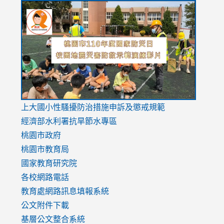
link
link
link
to
to
to
https://drive.google.com/file/d/1AXdrxzgdGrHK7k94y0
https:/
https:/
usp=sharing
v=hC_g
v=hC_g
link
上大國小性騷擾防治措施
申訴及懲戒規範
to
經濟部水利署抗旱節水專區
https://www.youtube.com/watch?
桃園市政府
v=mfpNykQ0g4M
桃園市教育局
國家教育研究院
各校網路電話
教育處網路訊息填報系統
公文附件下載
基層公文整合系統