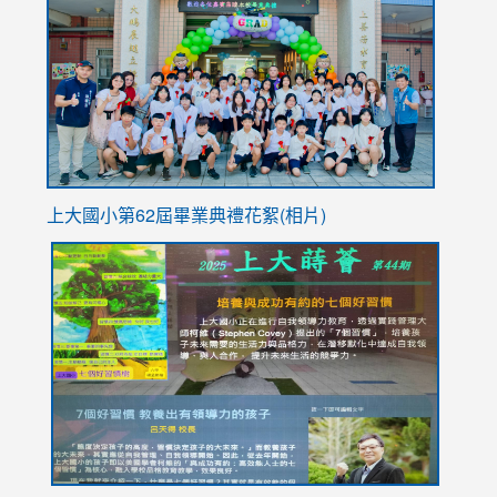
https://
YfDQpp
usp=sha
上大國小第62屆畢
業典禮花絮(相片)
link
link
link
link
link
to
to
to
to
to
https://drive.google.com/file/d/1I-
https://sites.google.com/stes.tyc.edu.tw/113school
https:
https:
https:
YfDQppRvyMk686kIw6SBbssEIZ6WnT/view?
usp=sh
8M
usp=sharing