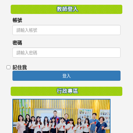
教師登入
帳號
密碼
記住我
登入
行政專區
link
to
https://