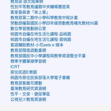
教育部 語文成果網
性別平等教育議題中央輔導團首頁
客家委員會「來上客」
教育部第二期中小學科學教育中程計畫
勞動部編製國民小學四年級勞動教育補充教材35篇
數位學習推動辦公室
桃園市自編在地生活化課程-品桃園
桃園市自編在地生活化課程-賞桃園
客語輔助教材-小花sefaˊeˋ繪本
教育部閩南語動畫網
教育部國民中小學課程與教學資源整合平臺
標準字體筆順學習網
ICRT
原住民語E樂園
桃園市原住民族部落大學電子書櫃
教育部紫錐花運動
臺灣教育研究資源網
性平、交安、健促專區
公視兒少教育資源網
:::