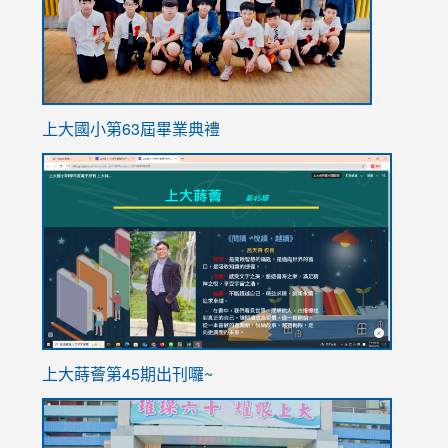
上大國小第63屆畢業典禮
link
link
to
to
https://sites.google.com/stes.tyc.edu.tw/113school
https
ink
上大蒔薈第45期出刊囉~
to
link
https://sites.google.com/stes.tyc.edu.tw/113school
to