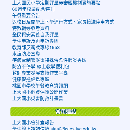
上大國民小學定期評量命審題機制實施要點
60週年校慶紀念特刊
午餐重要公告
返校日及開學上下學通行方式、家長接送停車方式
特教輔導參考資料
全民資安素養自我評量
學生申訴及再申訴專區
教育部反霸凌專線1953
水痘防治宣導
疾病管制署嚴重特殊傳染性肺炎專區
防疫不停學-線上教學便利包
教師專業發展支持作業平臺
健康促進評鑑專區
桃園市學校午餐教育資訊網
上大國小個資保護公開作業
上大國小災害防救計畫書
常用連結
上大國小會計室報告
學生線上諮詢信箱:stes2@stes.tyc.edu.tw