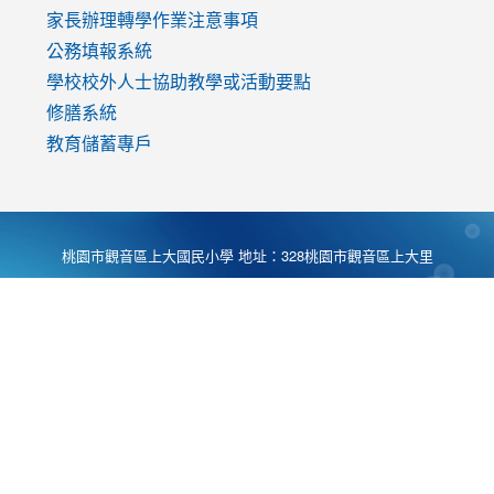
家長辦理轉學作業注意事項
公務填報系統
學校校外人士協助教學或活動要點
修膳系統
教育儲蓄專戶
桃園市觀音區上大國民小學 地址：328桃園市觀音區上大里
大湖路1段540號 電話:03-4901174 傳真:03-4900781 Desing
by
Zyinfo