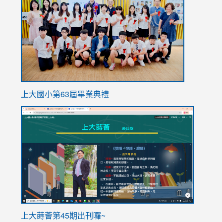
https://
上大國小第63屆畢業典禮
link
link
to
to
https://sites.google.com/stes.tyc.edu.tw/113school
https
ink
上大蒔薈第45期出刊囉~