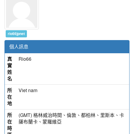
rio66jpnet
個人訊息
真
Rio66
實
姓
名
所
Viet nam
在
地
所
(GMT) 格林威治時間、倫敦、都柏林、里斯本、卡
在
薩布蘭卡、蒙羅維亞
時