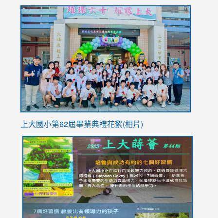
to
link
https://sites.google.com/stes.tyc.edu.tw/113school
to
https://
YfDQpp
usp=sha
上大國小第62屆畢
業典禮花絮(相片)
link
link
link
link
link
to
to
to
to
to
https://drive.google.com/file/d/1I-
https://sites.google.com/stes.tyc.edu.tw/113school
https:
https:
https:
YfDQppRvyMk686kIw6SBbssEIZ6WnT/view?
usp=sh
8M
usp=sharing