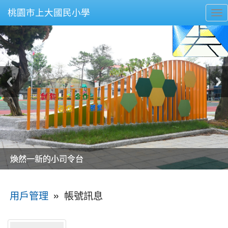
桃園市上大國民小學
To
nav
美麗的操場是我們活力的來源
美麗的操場是我們活力的來源
煥然一新的小司令台
煥然一新的小司令台
富含桃園埤塘田園風光意象的中廊
富含桃園埤塘田園風光意象的中廊
嶄新的中庭廣場
嶄新的中庭廣場
水生池生生不息
水生池生生不息
:::
»
帳號訊息
用戶管理