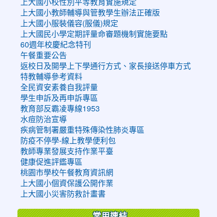
上大國小校性別平等教育實施規定
上大國小教師輔導與管教學生辦法正確版
上大國小服裝儀容(服儀)規定
上大國民小學定期評量命審題機制實施要點
60週年校慶紀念特刊
午餐重要公告
返校日及開學上下學通行方式、家長接送停車方式
特教輔導參考資料
全民資安素養自我評量
學生申訴及再申訴專區
教育部反霸凌專線1953
水痘防治宣導
疾病管制署嚴重特殊傳染性肺炎專區
防疫不停學-線上教學便利包
教師專業發展支持作業平臺
健康促進評鑑專區
桃園市學校午餐教育資訊網
上大國小個資保護公開作業
上大國小災害防救計畫書
常用連結