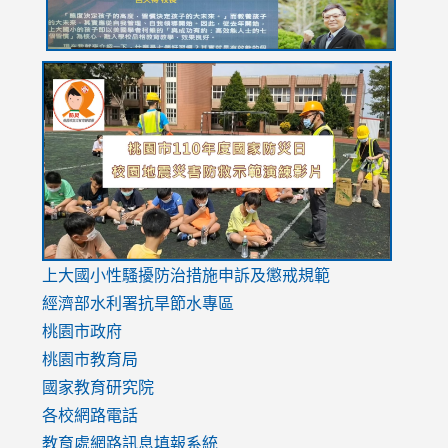
link
link
link
to
to
to
https://drive.google.com/file/d/1AXdrxzgdGrHK7k94y0
https:/
https:/
usp=sharing
v=hC_g
v=hC_g
link
上大國小性騷擾防治措施
申訴及懲戒規範
to
經濟部水利署抗旱節水專區
https://www.youtube.com/watch?
桃園市政府
v=mfpNykQ0g4M
桃園市教育局
國家教育研究院
各校網路電話
教育處網路訊息填報系統