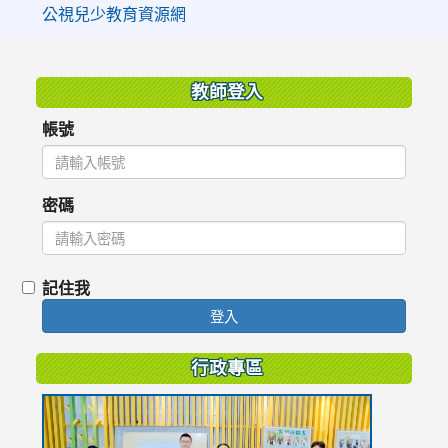
公視兒少教育資源網
:::
教師登入
帳號
密碼
記住我
登入
行政專區
link
to