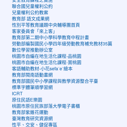
聯合國兒童權利公約
兒童權利公約教案
教育部 語文成果網
性別平等教育議題中央輔導團首頁
客家委員會「來上客」
教育部第二期中小學科學教育中程計畫
勞動部編製國民小學四年級勞動教育補充教材35篇
數位學習推動辦公室
桃園市自編在地生活化課程-品桃園
桃園市自編在地生活化課程-賞桃園
客語輔助教材-小花sefaˊeˋ繪本
教育部閩南語動畫網
教育部國民中小學課程與教學資源整合平臺
標準字體筆順學習網
ICRT
原住民語E樂園
桃園市原住民族部落大學電子書櫃
教育部紫錐花運動
臺灣教育研究資源網
性平、交安、健促專區