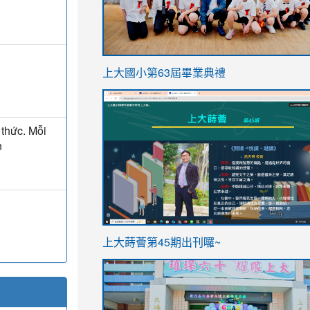
link
上大國小第63屆畢業典禮
to
link
https://sites.google.com/stes.t
to
 thức. Mỗi
https://sites.google.com/stes.tyc.ed
n
ink
link
上大蒔薈第45期出刊囉~
to
to
https://sites.google.com/stes.tyc.ed
https://sites.google.com/stes.t