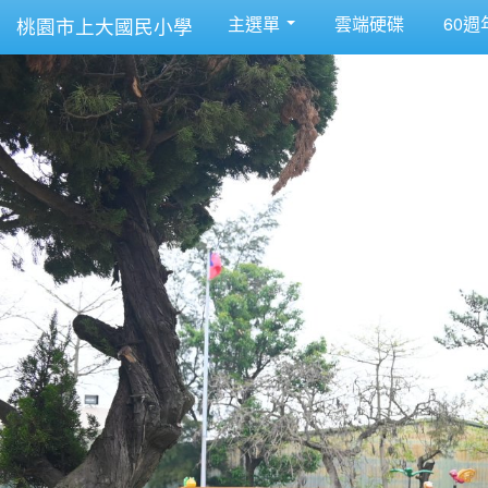
主選單
雲端硬碟
60週
桃園市上大國民小學