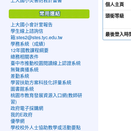
上大國小災害防救計畫書
個人主頁
常用連結
頭銜等級
上大國小會計室報告
學生線上諮詢信
最後登入時
箱:stes2@stes.tyc.edu.tw
學務系統（成績）
12年國教課程綱要
總務相關表件
臺中市推動校園閱讀線上認證系統
無聲廣播系統
差勤系統
學習扶助方案科技化評量系統
圖書館系統
桃園市教育發展資源入口網(教師研
習)
政府電子採購網
我的E政府
優學網
學校校外人士協助教學或活動要點