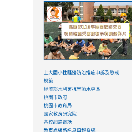
link
link
link
link
to
to
to
to
https://sites.google.com/stes.tyc.ed
https://drive.google.com/file/d/1AXdr
https://youtu.be/jJOMVWY3-
https://drive.google.com/file/d/1AXdr
usp=sharing
8M
usp=sharing
link
link
to
to
link
上大國小性騷擾防治措施
申訴及懲戒
https://www.youtube.com/watch?
https://www.youtube.com/watch?
to
規範
v=hC_gdZndU9s
v=hC_gdZndU9s
https://www.youtube.com/watch?
經濟部水利署抗旱節水專區
v=mfpNykQ0g4M
桃園市政府
桃園市教育局
國家教育研究院
各校網路電話
教育處網路訊息填報系統