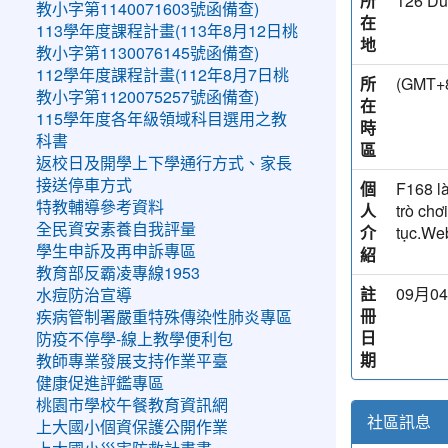
所
126 Du
教小字第1140071603號函備查)
在
113學年度課程計畫(113年8月12日桃
地
教小字第1130076145號函備查)
112學年度課程計畫(112年8月7日桃
所
(GM
教小字第1120075257號函備查)
在
115學年度各年級領域科目選用之教
時
科書
區
返校日及開學上下學通行方式、家長
接送停車方式
個
F168 là
特教輔導參考資料
人
trò chơ
全民資安素養自我評量
介
tục.We
學生申訴及再申訴專區
紹
教育部反霸凌專線1953
註
09月04
水痘防治宣導
冊
疾病管制署嚴重特殊傳染性肺炎專區
日
防疫不停學-線上教學便利包
期
教師專業發展支持作業平臺
健康促進評鑑專區
桃園市學校午餐教育資訊網
社區訊息
上大國小個資保護公開作業