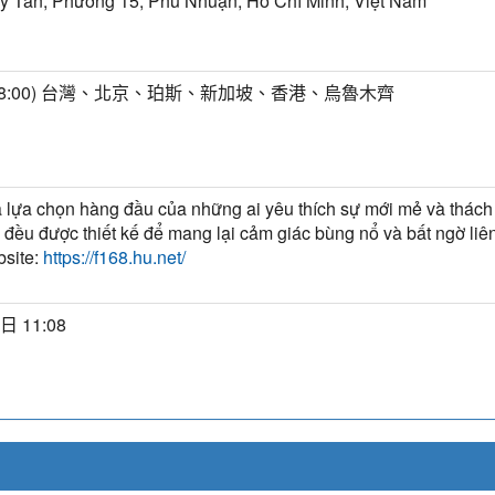
y Tân, Phường 15, Phú Nhuận, Hồ Chí Minh, Việt Nam
T+8:00) 台灣、北京、珀斯、新加坡、香港、烏魯木齊
 lựa chọn hàng đầu của những ai yêu thích sự mới mẻ và thách
i đều được thiết kế để mang lại cảm giác bùng nổ và bất ngờ liê
bsite:
https://f168.hu.net/
日 11:08