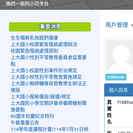
美麗的操場是我們活力的來源
美麗的操場是我們活力的來源
煥然一新的小司令台
煥然一新的小司令台
富含桃園埤塘田園風光意象的中廊
富含桃園埤塘田園風光意象的中廊
嶄新的中庭廣場
嶄新的中庭廣場
水生池生生不息
水生池生生不息
:::
:::
用戶管理
重要消息
生生喝鮮乳桃園鈣健康
上大國小校園緊急傷病處理辦法
校園緊急傷病處理原則
上大國小性別平等教育委員會設置要
點
上大國小校園性別事件防治規定
f168hunet
上大國小校性別平等教育實施規定
上大國小教師輔導與管教學生辦法正
個人訊息
確版
上大國小服裝儀容(服儀)規定
真
f168hu
上大國民小學定期評量命審題機制實
實
施要點
姓
60週年校慶紀念特刊
名
午餐重要公告
114學年度課程計畫(114年7月31日桃