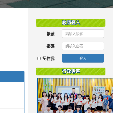
:::
教師登入
帳號
密碼
記住我
登入
行政專區