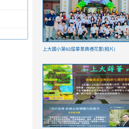
link
上大國小第62屆畢
業典禮花絮(相片)
to
link
link
https://drive.google.com/file/d/1I-
to
to
YfDQppRvyMk686kIw6SBbssEIZ6WnT/vi
https://drive.google.com/file/d/1I-
https://sites.google.com/stes.tyc.ed
usp=sharing
YfDQppRvyMk686kIw6SBbssEIZ6WnT/vi
usp=sharing