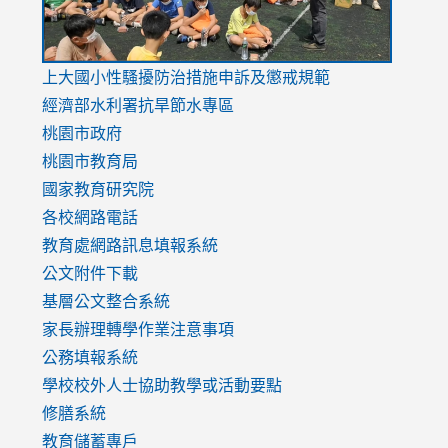
link
上大國小性騷擾防治措施
申訴及懲戒規範
to
經濟部水利署抗旱節水專區
https://www.youtube.com/watch?
桃園市政府
v=mfpNykQ0g4M
桃園市教育局
國家教育研究院
各校網路電話
教育處網路訊息填報系統
公文附件下載
基層公文整合系統
家長辦理轉學作業注意事項
公務填報系統
學校校外人士協助教學或活動要點
修膳系統
教育儲蓄專戶