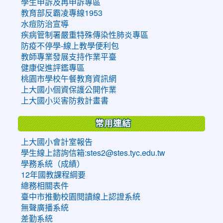
學生申訴及再申訴專區
教育部反霸凌專線1953
水痘防治宣導
疾病管制署嚴重特殊傳染性肺炎專區
防疫不停學-線上教學便利包
教師專業發展支持作業平臺
健康促進評鑑專區
桃園市學校午餐教育資訊網
上大國小個資保護公開作業
上大國小災害防救計畫書
常用連結
上大國小會計室報告
學生線上諮詢信箱:stes2@stes.tyc.edu.tw
學務系統（成績）
12年國教課程綱要
總務相關表件
臺中市推動校園閱讀線上認證系統
無聲廣播系統
差勤系統