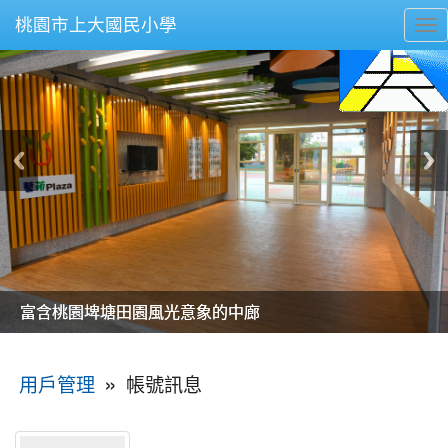
桃園市上大國民小學
To
nav
美麗的操場是我們活力的來源
美麗的操場是我們活力的來源
煥然一新的小司令台
煥然一新的小司令台
富含桃園埤塘田園風光意象的中廊
富含桃園埤塘田園風光意象的中廊
嶄新的中庭廣場
嶄新的中庭廣場
水生池生生不息
水生池生生不息
:::
»
帳號訊息
用戶管理