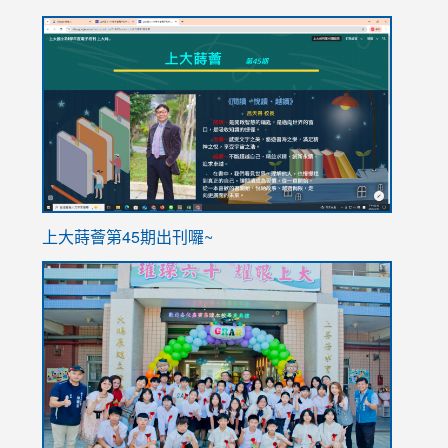
link
link
to
to
https://sites.google.com/stes.tyc.edu.tw/113school
https
ink
上大蒔薈第45期出刊囉~
to
link
https://sites.google.com/stes.tyc.edu.tw/113school
to
https://
YfDQpp
usp=sha