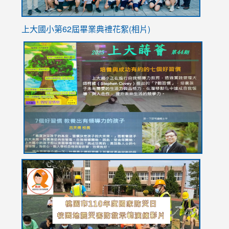
上大國小第62屆畢
業典禮花絮(相片)
link
link
link
link
link
to
to
to
to
to
https://drive.google.com/file/d/1I-
https://sites.google.com/stes.tyc.edu.tw/113school
https:
https:
https:
YfDQppRvyMk686kIw6SBbssEIZ6WnT/view?
usp=sh
8M
usp=sharing
link
link
link
to
to
to
https://drive.google.com/file/d/1AXdrxzgdGrHK7k94y0
https:/
https:/
usp=sharing
v=hC_g
v=hC_g