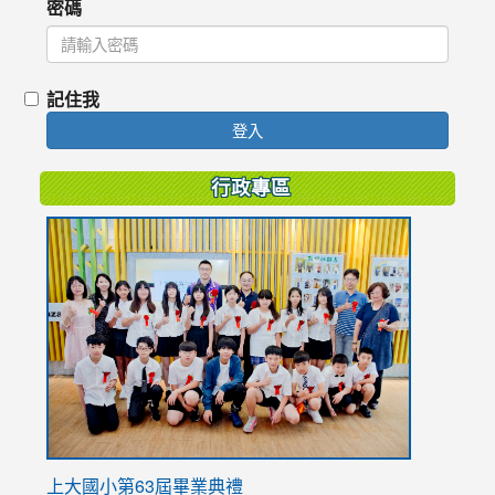
密碼
記住我
登入
行政專區
link
to
https://
上大國小第63屆畢業典禮