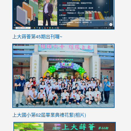
ink
上大蒔薈第45期出刊囉~
to
link
https://sites.google.com/stes.tyc.edu.tw/113school
to
https://
YfDQpp
usp=sha
上大國小第62屆畢
業典禮花絮(相片)
link
link
link
link
link