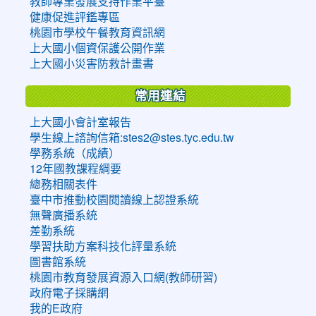
教師專業發展支持作業平臺
健康促進評鑑專區
桃園市學校午餐教育資訊網
上大國小個資保護公開作業
上大國小災害防救計畫書
常用連結
上大國小會計室報告
學生線上諮詢信箱:stes2@stes.tyc.edu.tw
學務系統（成績）
12年國教課程綱要
總務相關表件
臺中市推動校園閱讀線上認證系統
無聲廣播系統
差勤系統
學習扶助方案科技化評量系統
圖書館系統
桃園市教育發展資源入口網(教師研習)
政府電子採購網
我的E政府