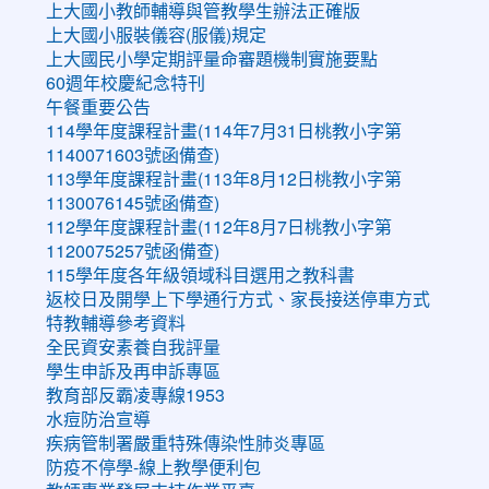
上大國小教師輔導與管教學生辦法正確版
上大國小服裝儀容(服儀)規定
上大國民小學定期評量命審題機制實施要點
60週年校慶紀念特刊
午餐重要公告
114學年度課程計畫(114年7月31日桃教小字第
1140071603號函備查)
113學年度課程計畫(113年8月12日桃教小字第
1130076145號函備查)
112學年度課程計畫(112年8月7日桃教小字第
1120075257號函備查)
115學年度各年級領域科目選用之教科書
返校日及開學上下學通行方式、家長接送停車方式
特教輔導參考資料
全民資安素養自我評量
學生申訴及再申訴專區
教育部反霸凌專線1953
水痘防治宣導
疾病管制署嚴重特殊傳染性肺炎專區
防疫不停學-線上教學便利包