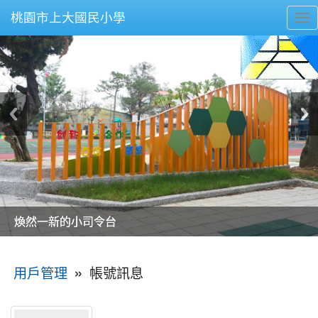
桃園市上大國民小學
To
nav
美麗的操場是我們活力的來源
美麗的操場是我們活力的來源
煥然一新的小司令台
煥然一新的小司令台
富含桃園埤塘田園風光意象的中廊
富含桃園埤塘田園風光意象的中廊
嶄新的中庭廣場
嶄新的中庭廣場
水生池生生不息
水生池生生不息
:::
»
帳號訊息
用戶管理