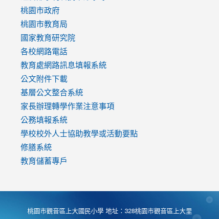
https://www.youtube.com/watch?
桃園市政府
v=mfpNykQ0g4M
桃園市教育局
國家教育研究院
各校網路電話
教育處網路訊息填報系統
公文附件下載
基層公文整合系統
家長辦理轉學作業注意事項
公務填報系統
學校校外人士協助教學或活動要點
修膳系統
教育儲蓄專戶
桃園市觀音區上大國民小學 地址：328桃園市觀音區上大里