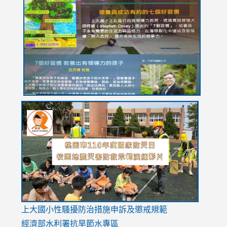
to
to
to
to
to
https://drive.google.com/file/d/1I-
https://sites.google.com/stes.tyc.edu.tw/113school
https:
https:
https:
YfDQppRvyMk686kIw6SBbssEIZ6WnT/view?
usp=sh
8M
usp=sharing
link
link
link
to
to
to
https://drive.google.com/file/d/1AXdrxzgdGrHK7k94y0
https:/
https:/
usp=sharing
v=hC_g
v=hC_g
link
上大國小性騷擾防治措施
申訴及懲戒規範
to
經濟部水利署抗旱節水專區