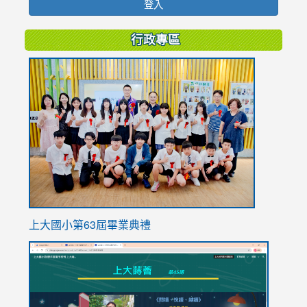
登入
行政專區
link
to
https://
上大國小第63屆畢業典禮
link
link
to
to
https://sites.google.com/stes.tyc.edu.tw/113school
https