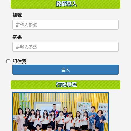
教師登入
帳號
密碼
記住我
登入
行政專區
link
to
https://