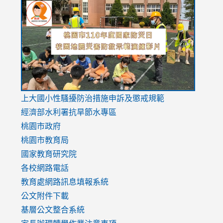
to
to
to
https://drive.google.com/file/d/1AXdrxzgdGrHK7k94y0
https:/
https:/
usp=sharing
v=hC_g
v=hC_g
link
上大國小性騷擾防治措施
申訴及懲戒規範
to
經濟部水利署抗旱節水專區
https://www.youtube.com/watch?
桃園市政府
v=mfpNykQ0g4M
桃園市教育局
國家教育研究院
各校網路電話
教育處網路訊息填報系統
公文附件下載
基層公文整合系統