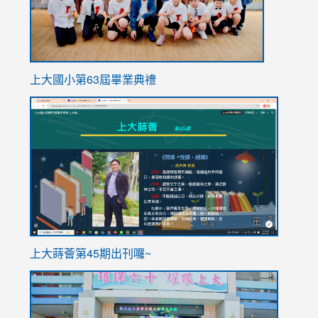
上大國小第63屆畢業典禮
link
link
to
to
https://sites.google.com/stes.tyc.edu.tw/113school
https
ink
上大蒔薈第45期出刊囉~
to
link
https://sites.google.com/stes.tyc.edu.tw/113school
to