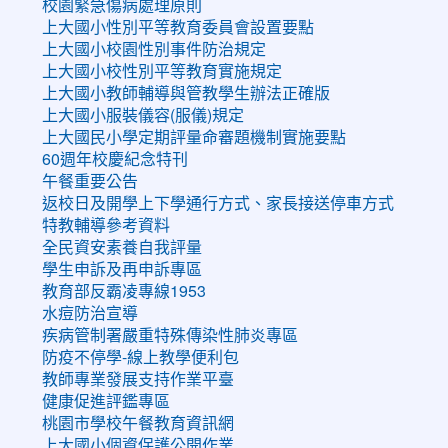
校園緊急傷病處理原則
上大國小性別平等教育委員會設置要點
上大國小校園性別事件防治規定
上大國小校性別平等教育實施規定
上大國小教師輔導與管教學生辦法正確版
上大國小服裝儀容(服儀)規定
上大國民小學定期評量命審題機制實施要點
60週年校慶紀念特刊
午餐重要公告
返校日及開學上下學通行方式、家長接送停車方式
特教輔導參考資料
全民資安素養自我評量
學生申訴及再申訴專區
教育部反霸凌專線1953
水痘防治宣導
疾病管制署嚴重特殊傳染性肺炎專區
防疫不停學-線上教學便利包
教師專業發展支持作業平臺
健康促進評鑑專區
桃園市學校午餐教育資訊網
上大國小個資保護公開作業