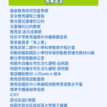
教學資源
國家教育研究院愛學網
安全教育課程之實施
聯合國兒童權利公約
兒童權利公約教案
教育部 語文成果網
性別平等教育議題中央輔導團首頁
客家委員會「來上客」
教育部第二期中小學科學教育中程計畫
勞動部編製國民小學四年級勞動教育補充教材35篇
數位學習推動辦公室
桃園市自編在地生活化課程-品桃園
桃園市自編在地生活化課程-賞桃園
客語輔助教材-小花sefaˊeˋ繪本
教育部閩南語動畫網
教育部國民中小學課程與教學資源整合平臺
標準字體筆順學習網
ICRT
原住民語E樂園
桃園市原住民族部落大學電子書櫃