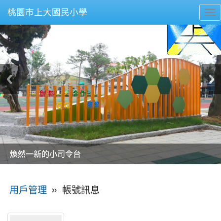
桃園市上大國民小學
To
nav
美麗的操場是我們活力的來源
美麗的操場是我們活力的來源
煥然一新的小司令台
煥然一新的小司令台
富含桃園埤塘田園風光意象的中廊
富含桃園埤塘田園風光意象的中廊
嶄新的中庭廣場
嶄新的中庭廣場
水生池生生不息
水生池生生不息
:::
»
帳號訊息
用戶管理