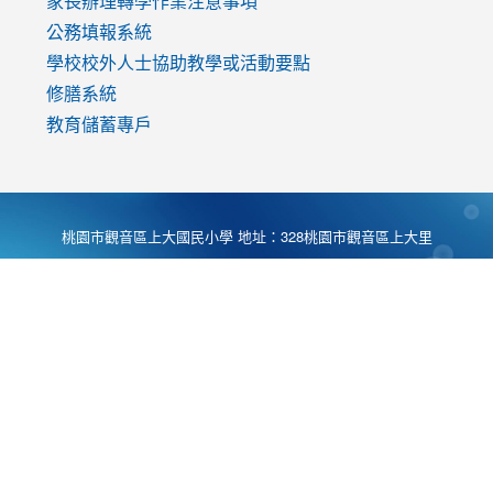
家長辦理轉學作業注意事項
公務填報系統
學校校外人士協助教學或活動要點
修膳系統
教育儲蓄專戶
桃園市觀音區上大國民小學 地址：328桃園市觀音區上大里
大湖路1段540號 電話:03-4901174 傳真:03-4900781 Desing
by
Zyinfo