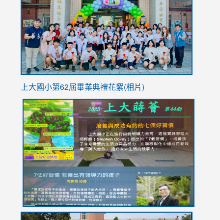
https://
YfDQpp
usp=sha
上大國小第62屆畢
業典禮花絮(相片)
link
link
link
link
link
to
to
to
to
to
https://drive.google.com/file/d/1I-
https://sites.google.com/stes.tyc.edu.tw/113school
https:
https:
https:
YfDQppRvyMk686kIw6SBbssEIZ6WnT/view?
usp=sh
8M
usp=sharing
link
link
link