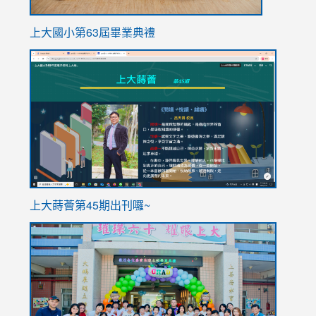
上大國小第63屆畢業典禮
link
link
to
to
https://sites.google.com/stes.tyc.edu.tw/113school
https
ink
上大蒔薈第45期出刊囉~
to
link
https://sites.google.com/stes.tyc.edu.tw/113school
to
https://
YfDQpp
usp=sha