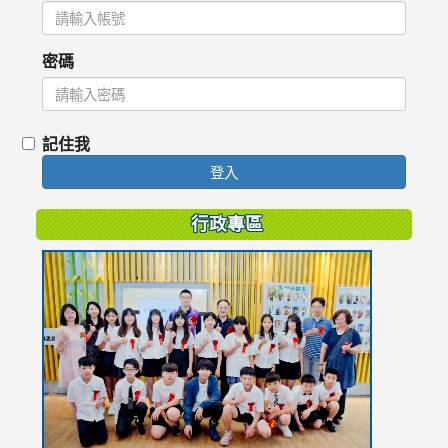
密碼
記住我
登入
行政專區
link
to
https://