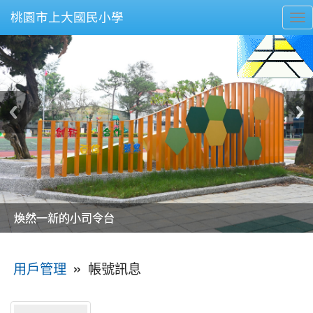
桃園市上大國民小學
To
nav
美麗的操場是我們活力的來源
美麗的操場是我們活力的來源
煥然一新的小司令台
煥然一新的小司令台
富含桃園埤塘田園風光意象的中廊
富含桃園埤塘田園風光意象的中廊
嶄新的中庭廣場
嶄新的中庭廣場
水生池生生不息
水生池生生不息
:::
»
帳號訊息
用戶管理