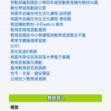
勞動部編製國民小學四年級勞動教育補充教材35篇
數位學習推動辦公室
桃園市自編在地生活化課程-品桃園
桃園市自編在地生活化課程-賞桃園
客語輔助教材-小花sefaˊeˋ繪本
教育部閩南語動畫網
教育部國民中小學課程與教學資源整合平臺
標準字體筆順學習網
ICRT
原住民語E樂園
桃園市原住民族部落大學電子書櫃
教育部紫錐花運動
臺灣教育研究資源網
性平、交安、健促專區
公視兒少教育資源網
:::
教師登入
帳號