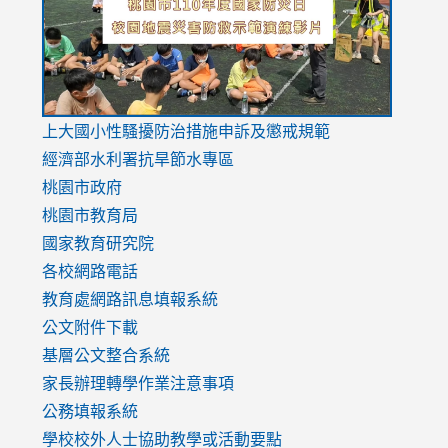
usp=sharing
v=hC_g
v=hC_g
link
上大國小性騷擾防治措施
申訴及懲戒規範
to
經濟部水利署抗旱節水專區
https://www.youtube.com/watch?
桃園市政府
v=mfpNykQ0g4M
桃園市教育局
國家教育研究院
各校網路電話
教育處網路訊息填報系統
公文附件下載
基層公文整合系統
家長辦理轉學作業注意事項
公務填報系統
學校校外人士協助教學或活動要點