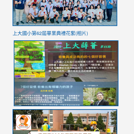
上大國小第62屆畢
業典禮花絮(相片)
link
link
link
link
link
to
to
to
to
to
https://drive.google.com/file/d/1I-
https://sites.google.com/stes.tyc.edu.tw/113school
https:
https:
https:
YfDQppRvyMk686kIw6SBbssEIZ6WnT/view?
usp=sh
8M
usp=sharing
link
link
link
to
to
to
https://drive.google.com/file/d/1AXdrxzgdGrHK7k94y0
https:/
https:/