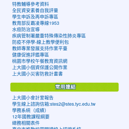
特教輔導參考資料
全民資安素養自我評量
學生申訴及再申訴專區
教育部反霸凌專線1953
水痘防治宣導
疾病管制署嚴重特殊傳染性肺炎專區
防疫不停學-線上教學便利包
教師專業發展支持作業平臺
健康促進評鑑專區
桃園市學校午餐教育資訊網
上大國小個資保護公開作業
上大國小災害防救計畫書
常用連結
上大國小會計室報告
學生線上諮詢信箱:stes2@stes.tyc.edu.tw
學務系統（成績）
12年國教課程綱要
總務相關表件