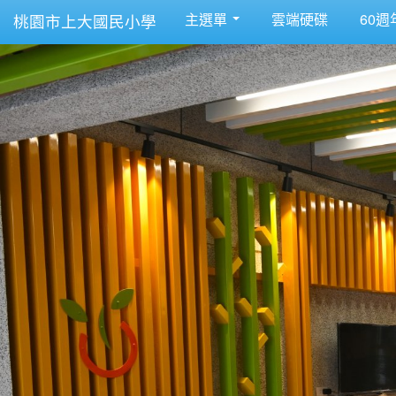
主選單
雲端硬碟
60週
桃園市上大國民小學