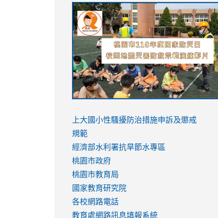
link
link
link
link
to
to
to
to
https://sites.google.com/stes.tyc.ed
https://drive.google.com/file/d/1AXdr
https://youtu.be/jJOMVWY3-
https://drive.google.com/file/d/1AXdr
usp=sharing
8M
usp=sharing
link
link
to
to
link
上大國小性騷擾防治措施
申訴及懲戒
https://www.youtube.com/watch?
https://www.youtube.com/watch?
to
規範
v=hC_gdZndU9s
v=hC_gdZndU9s
https://www.youtube.com/watch?
經濟部水利署抗旱節水專區
v=mfpNykQ0g4M
桃園市政府
桃園市教育局
國家教育研究院
各校網路電話
教育處網路訊息填報系統