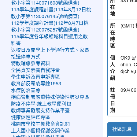
所
331 Bùi
教小字第1140071603號函備查)
在
113學年度課程計畫(113年8月12日桃
地
教小字第1130076145號函備查)
112學年度課程計畫(112年8月7日桃
所
(GM
教小字第1120075257號函備查)
在
115學年度各年級領域科目選用之教
時
科書
區
返校日及開學上下學通行方式、家長
接送停車方式
個
OK9 tự 
特教輔導參考資料
人
chọn. C
全民資安素養自我評量
介
dịch vụ
學生申訴及再申訴專區
紹
教育部反霸凌專線1953
註
09月06
水痘防治宣導
冊
疾病管制署嚴重特殊傳染性肺炎專區
日
防疫不停學-線上教學便利包
期
教師專業發展支持作業平臺
健康促進評鑑專區
桃園市學校午餐教育資訊網
社區訊息
上大國小個資保護公開作業