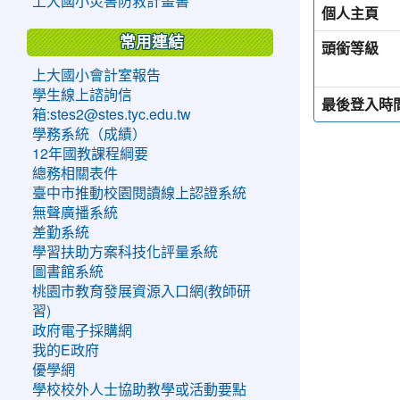
上大國小災害防救計畫書
個人主頁
常用連結
頭銜等級
上大國小會計室報告
學生線上諮詢信
最後登入時
箱:stes2@stes.tyc.edu.tw
學務系統（成績）
12年國教課程綱要
總務相關表件
臺中市推動校園閱讀線上認證系統
無聲廣播系統
差勤系統
學習扶助方案科技化評量系統
圖書館系統
桃園市教育發展資源入口網(教師研
習)
政府電子採購網
我的E政府
優學網
學校校外人士協助教學或活動要點