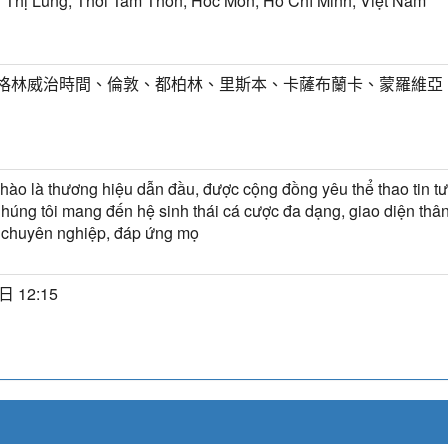
 Thị Lùng, Thới Tam Thôn, Hóc Môn, Hồ Chí Minh, Việt Nam
T) 格林威治時間、倫敦、都柏林、里斯本、卡薩布蘭卡、蒙羅維亞
hào là thương hiệu dẫn đầu, được cộng đồng yêu thể thao tin t
húng tôi mang đến hệ sinh thái cá cược đa dạng, giao diện thân
 chuyên nghiệp, đáp ứng mọ
日 12:15