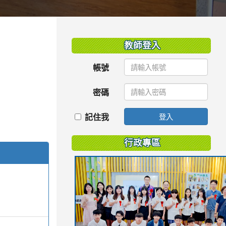
:::
教師登入
帳號
密碼
記住我
登入
行政專區