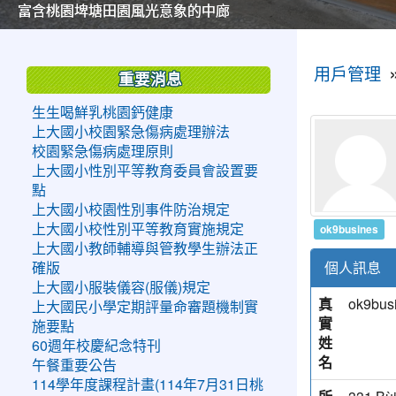
美麗的操場是我們活力的來源
美麗的操場是我們活力的來源
煥然一新的小司令台
煥然一新的小司令台
富含桃園埤塘田園風光意象的中廊
富含桃園埤塘田園風光意象的中廊
嶄新的中庭廣場
嶄新的中庭廣場
水生池生生不息
水生池生生不息
:::
:::
用戶管理
重要消息
生生喝鮮乳桃園鈣健康
上大國小校園緊急傷病處理辦法
校園緊急傷病處理原則
上大國小性別平等教育委員會設置要
點
上大國小校園性別事件防治規定
ok9busines
上大國小校性別平等教育實施規定
上大國小教師輔導與管教學生辦法正
個人訊息
確版
上大國小服裝儀容(服儀)規定
真
ok9bus
上大國民小學定期評量命審題機制實
實
施要點
姓
60週年校慶紀念特刊
名
午餐重要公告
114學年度課程計畫(114年7月31日桃