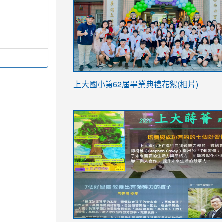
link
上大國小第62屆畢
業典禮花絮(相片)
to
link
link
https://drive.google.com/file/d/1I-
to
to
YfDQppRvyMk686kIw6SBbssEIZ6WnT/vi
https://drive.google.com/file/d/1I-
https://sites.google.com/stes.tyc.ed
usp=sharing
YfDQppRvyMk686kIw6SBbssEIZ6WnT/vi
usp=sharing