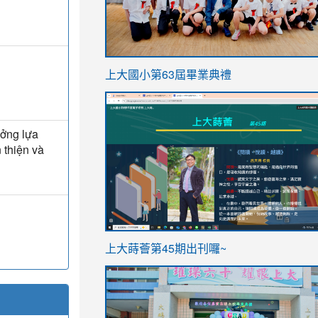
link
上大國小第63屆畢業典禮
to
link
https://sites.google.com/stes.t
to
ưởng lựa
https://sites.google.com/stes.tyc.ed
 thiện và
ink
link
上大蒔薈第45期出刊囉~
to
to
https://sites.google.com/stes.tyc.ed
https://sites.google.com/stes.t