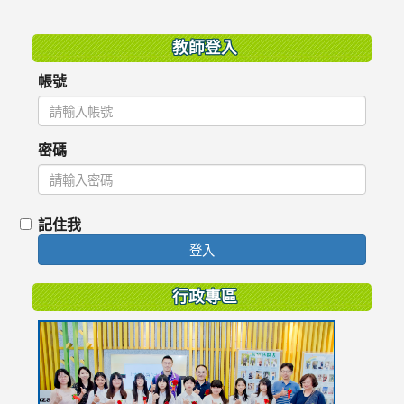
:::
教師登入
帳號
密碼
記住我
登入
行政專區
link
to
https://