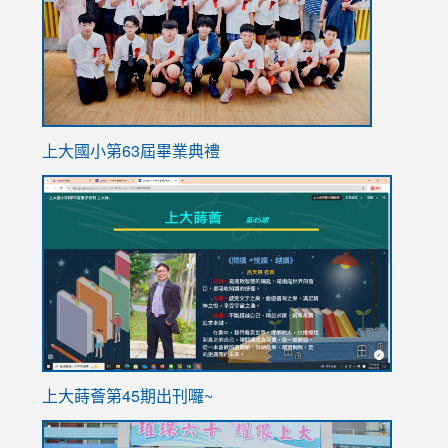
上大國小第63屆畢業典禮
link
link
to
to
https://sites.google.com/stes.tyc.edu.tw/113school
https
ink
上大蒔薈第45期出刊囉~
to
link
https://sites.google.com/stes.tyc.edu.tw/113school