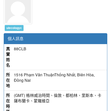
ulecologyc
個人訊息
真
88CLB
實
姓
名
所
1516 Phạm Văn ThuậnThống Nhất, Biên Hòa,
在
Đồng Nai
地
所
(GMT) 格林威治時間、倫敦、都柏林、里斯本、卡
在
薩布蘭卡、蒙羅維亞
時