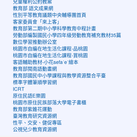
兒童權利公約教案
教育部 語文成果網
性別平等教育議題中央輔導團首頁
客家委員會「來上客」
教育部第二期中小學科學教育中程計畫
勞動部編製國民小學四年級勞動教育補充教材35篇
數位學習推動辦公室
桃園市自編在地生活化課程-品桃園
桃園市自編在地生活化課程-賞桃園
客語輔助教材-小花sefaˊeˋ繪本
教育部閩南語動畫網
教育部國民中小學課程與教學資源整合平臺
標準字體筆順學習網
ICRT
原住民語E樂園
桃園市原住民族部落大學電子書櫃
教育部紫錐花運動
臺灣教育研究資源網
性平、交安、健促專區
公視兒少教育資源網