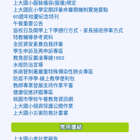
上大國小服裝儀容(服儀)規定
上大國民小學定期評量命審題機制實施要點
60週年校慶紀念特刊
午餐重要公告
返校日及開學上下學通行方式、家長接送停車方式
特教輔導參考資料
全民資安素養自我評量
學生申訴及再申訴專區
教育部反霸凌專線1953
水痘防治宣導
疾病管制署嚴重特殊傳染性肺炎專區
防疫不停學-線上教學便利包
教師專業發展支持作業平臺
健康促進評鑑專區
桃園市學校午餐教育資訊網
上大國小個資保護公開作業
上大國小災害防救計畫書
常用連結
上大國小會計室報告