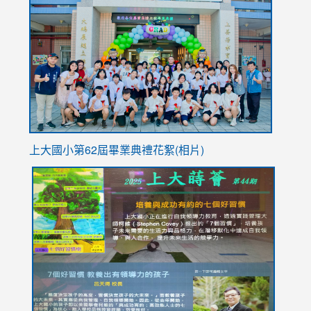
to
https://
YfDQpp
usp=sha
上大國小第62屆畢
業典禮花絮(相片)
link
link
link
link
link
to
to
to
to
to
https://drive.google.com/file/d/1I-
https://sites.google.com/stes.tyc.edu.tw/113school
https:
https:
https:
YfDQppRvyMk686kIw6SBbssEIZ6WnT/view?
usp=sh
8M
usp=sharing