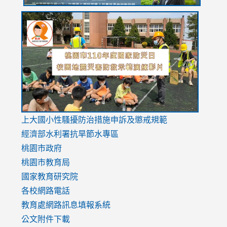
link
link
link
to
to
to
https://drive.google.com/file/d/1AXdrxzgdGrHK7k94y0
https:/
https:/
usp=sharing
v=hC_g
v=hC_g
link
上大國小性騷擾防治措施
申訴及懲戒規範
to
經濟部水利署抗旱節水專區
https://www.youtube.com/watch?
桃園市政府
v=mfpNykQ0g4M
桃園市教育局
國家教育研究院
各校網路電話
教育處網路訊息填報系統
公文附件下載