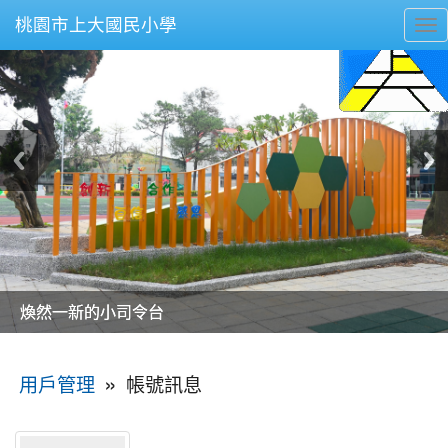
桃園市上大國民小學
To
nav
美麗的操場是我們活力的來源
美麗的操場是我們活力的來源
煥然一新的小司令台
煥然一新的小司令台
富含桃園埤塘田園風光意象的中廊
富含桃園埤塘田園風光意象的中廊
嶄新的中庭廣場
嶄新的中庭廣場
水生池生生不息
水生池生生不息
:::
»
帳號訊息
用戶管理