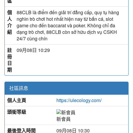
區
個
88CLB là điểm đến giải trí đẳng cấp, quy tụ hàng
人
nghìn trò chơi hot nhất hiện nay từ bắn cá, slot
介
game cho đến baccarat và poker. Không chỉ đa
紹
dạng trò chơi, 88CLB còn sở hữu dịch vụ CSKH
24/7 cùng chín
註
09月08日 10:29
冊
日
期
社區訊息
個人主頁
https://ulecology.com/
頭銜等級
新會員
最後登入時間
09月08日 10:30