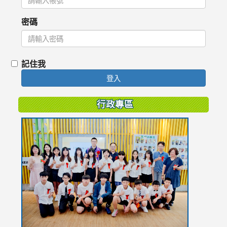
密碼
記住我
登入
行政專區
link
to
https://