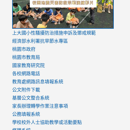
link
上大國小性騷擾防治措施
申訴及懲戒規範
to
經濟部水利署抗旱節水專區
https://www.youtube.com/watch?
桃園市政府
v=mfpNykQ0g4M
桃園市教育局
國家教育研究院
各校網路電話
教育處網路訊息填報系統
公文附件下載
基層公文整合系統
家長辦理轉學作業注意事項
公務填報系統
學校校外人士協助教學或活動要點