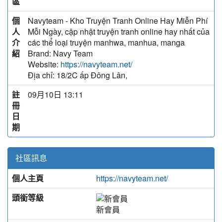
區
個
Navyteam - Kho Truyện Tranh Online Hay Miễn Phí
人
Mỗi Ngày, cập nhật truyện tranh online hay nhất của
介
các thể loại truyện manhwa, manhua, manga
紹
Brand: Navy Team
Website:
https://navyteam.net/
Địa chỉ: 18/2C ấp Đông Lân,
註
09月10日 13:11
冊
日
期
社區訊息
個人主頁
https://navyteam.net/
頭銜等級
新會員