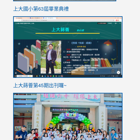
上大國小第63屆畢業典禮
link
link
to
to
https://sites.google.com/stes.tyc.edu.tw/113school
https
ink
上大蒔薈第45期出刊囉~
to
link
https://sites.google.com/stes.tyc.edu.tw/113school
to
https://
YfDQpp
usp=sha