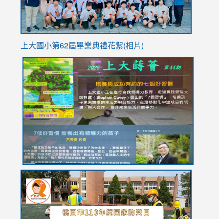
上大國小第62屆畢
業典禮花絮(相片)
link
link
link
link
link
to
to
to
to
to
https://drive.google.com/file/d/1I-
https://sites.google.com/stes.tyc.edu.tw/113school
https:
https:
https:
YfDQppRvyMk686kIw6SBbssEIZ6WnT/view?
usp=sh
8M
usp=sharing
link
link
link
to
to
to
https://drive.google.com/file/d/1AXdrxzgdGrHK7k94y0
https:/
https:/
usp=sharing
v=hC_g
v=hC_g