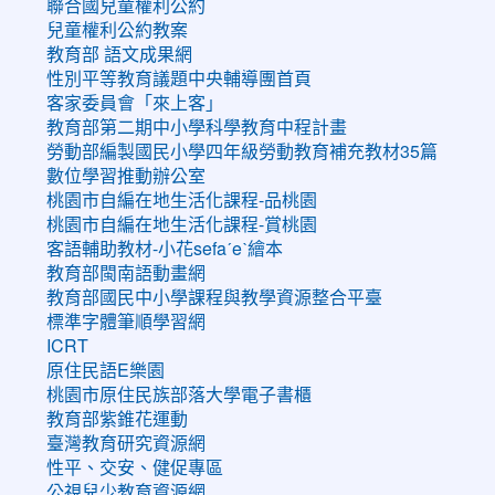
聯合國兒童權利公約
兒童權利公約教案
教育部 語文成果網
性別平等教育議題中央輔導團首頁
客家委員會「來上客」
教育部第二期中小學科學教育中程計畫
勞動部編製國民小學四年級勞動教育補充教材35篇
數位學習推動辦公室
桃園市自編在地生活化課程-品桃園
桃園市自編在地生活化課程-賞桃園
客語輔助教材-小花sefaˊeˋ繪本
教育部閩南語動畫網
教育部國民中小學課程與教學資源整合平臺
標準字體筆順學習網
ICRT
原住民語E樂園
桃園市原住民族部落大學電子書櫃
教育部紫錐花運動
臺灣教育研究資源網
性平、交安、健促專區
公視兒少教育資源網