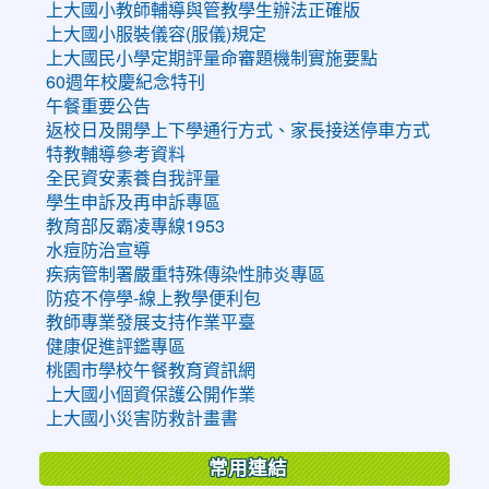
上大國小教師輔導與管教學生辦法正確版
上大國小服裝儀容(服儀)規定
上大國民小學定期評量命審題機制實施要點
60週年校慶紀念特刊
午餐重要公告
返校日及開學上下學通行方式、家長接送停車方式
特教輔導參考資料
全民資安素養自我評量
學生申訴及再申訴專區
教育部反霸凌專線1953
水痘防治宣導
疾病管制署嚴重特殊傳染性肺炎專區
防疫不停學-線上教學便利包
教師專業發展支持作業平臺
健康促進評鑑專區
桃園市學校午餐教育資訊網
上大國小個資保護公開作業
上大國小災害防救計畫書
常用連結