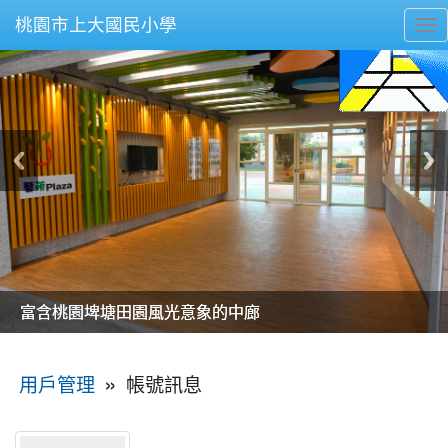
桃園市上大國民小學
To
nav
美麗的操場是我們活力的來源
美麗的操場是我們活力的來源
煥然一新的小司令台
煥然一新的小司令台
富含桃園埤塘田園風光意象的中廊
富含桃園埤塘田園風光意象的中廊
嶄新的中庭廣場
嶄新的中庭廣場
水生池生生不息
水生池生生不息
:::
»
帳號訊息
用戶管理