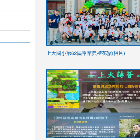
link
上大國小第62屆畢
業典禮花絮(相片)
to
link
link
https://drive.google.com/file/d/1I-
to
to
YfDQppRvyMk686kIw6SBbssEIZ6WnT/vi
https://drive.google.com/file/d/1I-
https://sites.google.com/stes.tyc.ed
usp=sharing
YfDQppRvyMk686kIw6SBbssEIZ6WnT/vi
usp=sharing