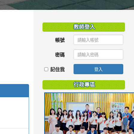
:::
教師登入
帳號
密碼
記住我
登入
行政專區