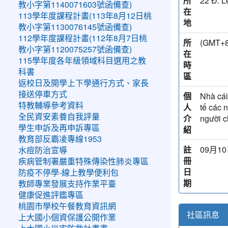
所
22 Đ. L
教小字第1140071603號函備查)
在
113學年度課程計畫(113年8月12日桃
地
教小字第1130076145號函備查)
112學年度課程計畫(112年8月7日桃
所
(GMT
教小字第1120075257號函備查)
在
115學年度各年級領域科目選用之教
時
科書
區
返校日及開學上下學通行方式、家長
接送停車方式
個
Nhà cái
特教輔導參考資料
人
tế các 
全民資安素養自我評量
介
người c
學生申訴及再申訴專區
紹
教育部反霸凌專線1953
註
09月10
水痘防治宣導
冊
疾病管制署嚴重特殊傳染性肺炎專區
日
防疫不停學-線上教學便利包
期
教師專業發展支持作業平臺
健康促進評鑑專區
桃園市學校午餐教育資訊網
社區訊息
上大國小個資保護公開作業