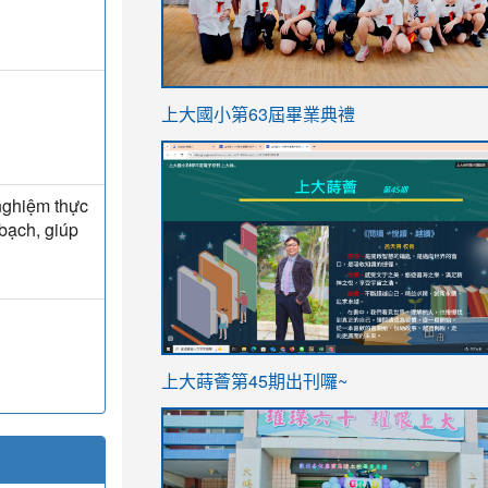
link
上大國小第63屆畢業典禮
to
link
https://sites.google.com/stes.t
to
 nghiệm thực
https://sites.google.com/stes.tyc.ed
 bạch, giúp
ink
link
上大蒔薈第45期出刊囉~
to
to
https://sites.google.com/stes.tyc.ed
https://sites.google.com/stes.t