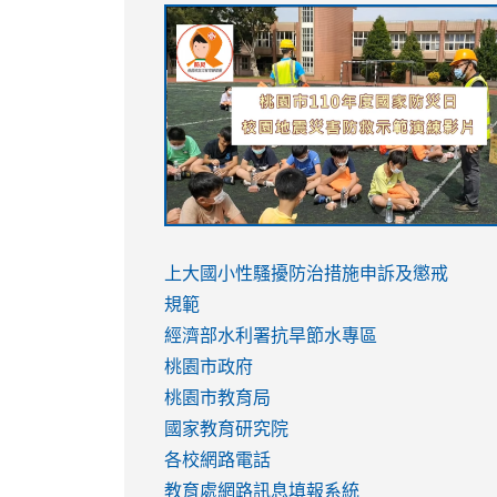
link
link
link
link
to
to
to
to
https://sites.google.com/stes.tyc.ed
https://drive.google.com/file/d/1AXdr
https://youtu.be/jJOMVWY3-
https://drive.google.com/file/d/1AXdr
usp=sharing
8M
usp=sharing
link
link
to
to
link
上大國小性騷擾防治措施
申訴及懲戒
https://www.youtube.com/watch?
https://www.youtube.com/watch?
to
規範
v=hC_gdZndU9s
v=hC_gdZndU9s
https://www.youtube.com/watch?
經濟部水利署抗旱節水專區
v=mfpNykQ0g4M
桃園市政府
桃園市教育局
國家教育研究院
各校網路電話
教育處網路訊息填報系統