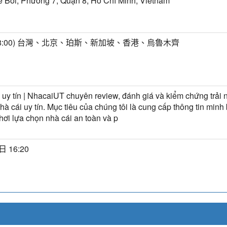
ê Bôi, Phường 7, Quận 8, Hồ Chí Minh, Vietnam
+8:00) 台灣、北京、珀斯、新加坡、香港、烏魯木齊
 uy tín | NhacaiUT chuyên review, đánh giá và kiểm chứng trải
nhà cái uy tín. Mục tiêu của chúng tôi là cung cấp thông tin minh
hơi lựa chọn nhà cái an toàn và p
日 16:20