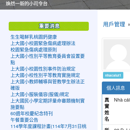
美麗的操場是我們活力的來源
美麗的操場是我們活力的來源
煥然一新的小司令台
煥然一新的小司令台
富含桃園埤塘田園風光意象的中廊
富含桃園埤塘田園風光意象的中廊
嶄新的中庭廣場
嶄新的中庭廣場
水生池生生不息
水生池生生不息
:::
:::
用戶管理
重要消息
生生喝鮮乳桃園鈣健康
上大國小校園緊急傷病處理辦法
校園緊急傷病處理原則
上大國小性別平等教育委員會設置要
點
上大國小校園性別事件防治規定
nhacaiut1
上大國小校性別平等教育實施規定
上大國小教師輔導與管教學生辦法正
個人訊息
確版
上大國小服裝儀容(服儀)規定
真
Nhà cái
上大國民小學定期評量命審題機制實
實
施要點
姓
60週年校慶紀念特刊
名
午餐重要公告
114學年度課程計畫(114年7月31日桃