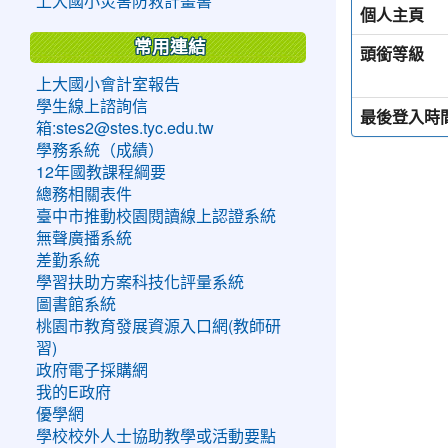
上大國小災害防救計畫書
個人主頁
常用連結
頭銜等級
上大國小會計室報告
學生線上諮詢信
最後登入時
箱:stes2@stes.tyc.edu.tw
學務系統（成績）
12年國教課程綱要
總務相關表件
臺中市推動校園閱讀線上認證系統
無聲廣播系統
差勤系統
學習扶助方案科技化評量系統
圖書館系統
桃園市教育發展資源入口網(教師研
習)
政府電子採購網
我的E政府
優學網
學校校外人士協助教學或活動要點