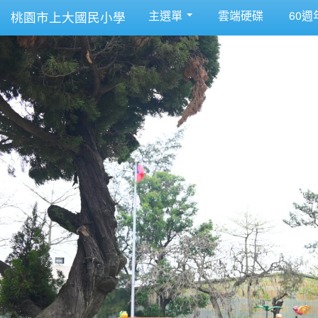
主選單
雲端硬碟
60週
桃園市上大國民小學