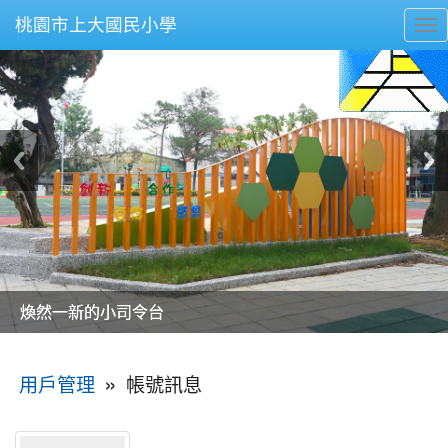
桃園市上大國民小學
To
nav
美麗的操場是我們活力的來源
美麗的操場是我們活力的來源
煥然一新的小司令台
煥然一新的小司令台
富含桃園埤塘田園風光意象的中廊
富含桃園埤塘田園風光意象的中廊
嶄新的中庭廣場
嶄新的中庭廣場
水生池生生不息
水生池生生不息
:::
»
帳號訊息
用戶管理