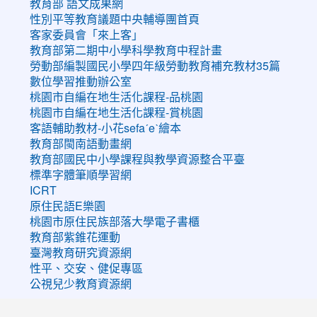
教育部 語文成果網
性別平等教育議題中央輔導團首頁
客家委員會「來上客」
教育部第二期中小學科學教育中程計畫
勞動部編製國民小學四年級勞動教育補充教材35篇
數位學習推動辦公室
桃園市自編在地生活化課程-品桃園
桃園市自編在地生活化課程-賞桃園
客語輔助教材-小花sefaˊeˋ繪本
教育部閩南語動畫網
教育部國民中小學課程與教學資源整合平臺
標準字體筆順學習網
ICRT
原住民語E樂園
桃園市原住民族部落大學電子書櫃
教育部紫錐花運動
臺灣教育研究資源網
性平、交安、健促專區
公視兒少教育資源網
:::