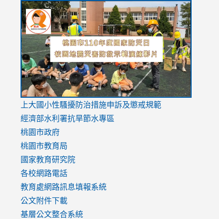
link
link
link
to
to
to
https://drive.google.com/file/d/1AXdrxzgdGrHK7k94y0
https:/
https:/
usp=sharing
v=hC_g
v=hC_g
link
上大國小性騷擾防治措施
申訴及懲戒規範
to
經濟部水利署抗旱節水專區
https://www.youtube.com/watch?
桃園市政府
v=mfpNykQ0g4M
桃園市教育局
國家教育研究院
各校網路電話
教育處網路訊息填報系統
公文附件下載
基層公文整合系統