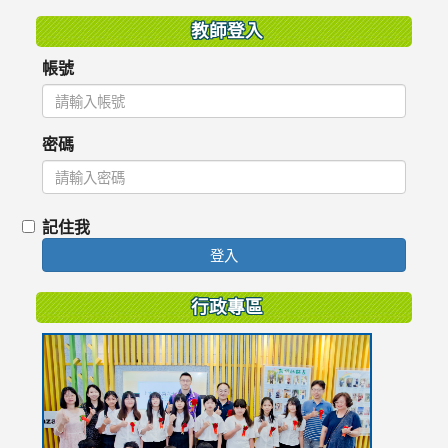
教師登入
帳號
密碼
記住我
登入
行政專區
link
to
https://