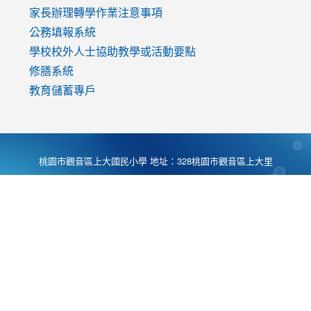
家長辦理轉學作業注意事項
公務填報系統
學校校外人士協助教學或活動要點
修膳系統
教育儲蓄專戶
桃園市觀音區上大國民小學 地址：328桃園市觀音區上大里
大湖路1段540號 電話:03-4901174 傳真:03-4900781 Desing
by
Zyinfo