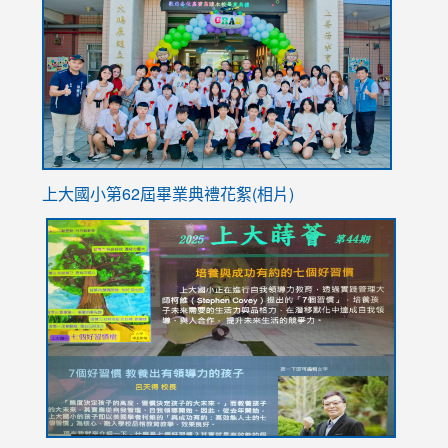
https://
YfDQpp
usp=sha
上大國小第62屆畢
業典禮花絮(相片)
link
link
link
link
link
to
to
to
to
to
https://drive.google.com/file/d/1I-
https://sites.google.com/stes.tyc.edu.tw/113school
https:
https:
https:
YfDQppRvyMk686kIw6SBbssEIZ6WnT/view?
usp=sh
8M
usp=sharing