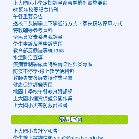
上大國民小學定期評量命審題機制實施要點
60週年校慶紀念特刊
午餐重要公告
返校日及開學上下學通行方式、家長接送停車方式
特教輔導參考資料
全民資安素養自我評量
學生申訴及再申訴專區
教育部反霸凌專線1953
水痘防治宣導
疾病管制署嚴重特殊傳染性肺炎專區
防疫不停學-線上教學便利包
教師專業發展支持作業平臺
健康促進評鑑專區
桃園市學校午餐教育資訊網
上大國小個資保護公開作業
上大國小災害防救計畫書
常用連結
上大國小會計室報告
學生線上諮詢信箱:stes2@stes.tyc.edu.tw