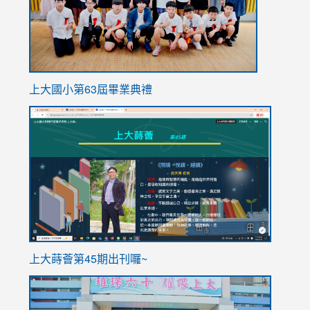
上大國小第63屆畢業典禮
link
link
to
to
https://sites.google.com/stes.tyc.edu.tw/113school
https
ink
上大蒔薈第45期出刊囉~
to
link
https://sites.google.com/stes.tyc.edu.tw/113school
to