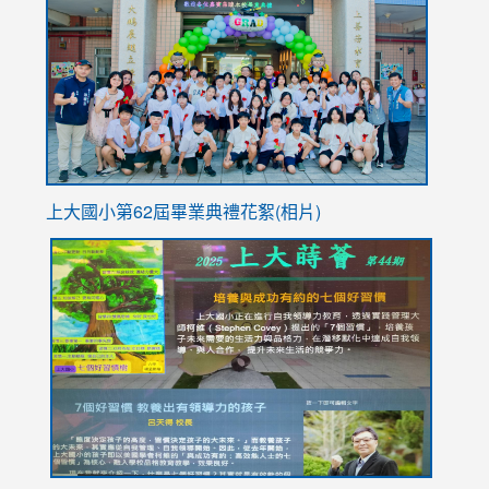
https://
YfDQpp
usp=sha
上大國小第62屆畢
業典禮花絮(相片)
link
link
link
link
link
to
to
to
to
to
https://drive.google.com/file/d/1I-
https://sites.google.com/stes.tyc.edu.tw/113school
https:
https:
https:
YfDQppRvyMk686kIw6SBbssEIZ6WnT/view?
usp=sh
8M
usp=sharing