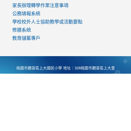
家長辦理轉學作業注意事項
公務填報系統
學校校外人士協助教學或活動要點
修膳系統
教育儲蓄專戶
桃園市觀音區上大國民小學 地址：328桃園市觀音區上大里
大湖路1段540號 電話:03-4901174 傳真:03-4900781 Desing
by
Zyinfo