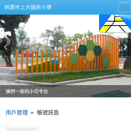
桃園市上大國民小學
To
nav
美麗的操場是我們活力的來源
美麗的操場是我們活力的來源
煥然一新的小司令台
煥然一新的小司令台
富含桃園埤塘田園風光意象的中廊
富含桃園埤塘田園風光意象的中廊
嶄新的中庭廣場
嶄新的中庭廣場
水生池生生不息
水生池生生不息
:::
»
帳號訊息
用戶管理