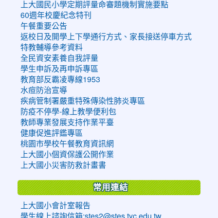
上大國民小學定期評量命審題機制實施要點
60週年校慶紀念特刊
午餐重要公告
返校日及開學上下學通行方式、家長接送停車方式
特教輔導參考資料
全民資安素養自我評量
學生申訴及再申訴專區
教育部反霸凌專線1953
水痘防治宣導
疾病管制署嚴重特殊傳染性肺炎專區
防疫不停學-線上教學便利包
教師專業發展支持作業平臺
健康促進評鑑專區
桃園市學校午餐教育資訊網
上大國小個資保護公開作業
上大國小災害防救計畫書
常用連結
上大國小會計室報告
學生線上諮詢信箱:stes2@stes.tyc.edu.tw