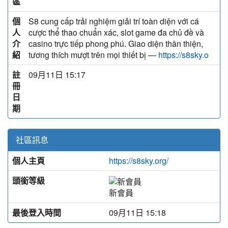
區
個
S8 cung cấp trải nghiệm giải trí toàn diện với cá
人
cược thể thao chuẩn xác, slot game đa chủ đề và
介
casino trực tiếp phong phú. Giao diện thân thiện,
紹
tương thích mượt trên mọi thiết bị —
https://s8sky.o
註
09月11日 15:17
冊
日
期
社區訊息
個人主頁
https://s8sky.org/
頭銜等級
新會員
最後登入時間
09月11日 15:18