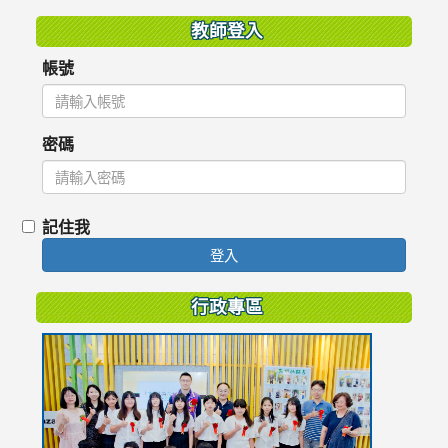
教師登入
帳號
密碼
記住我
登入
行政專區
link
to
https://