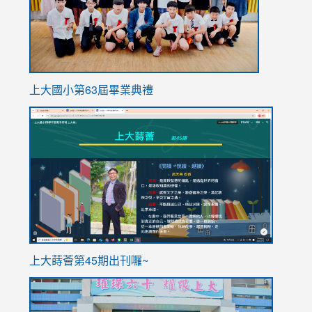
上大國小第63屆畢業典禮
link
link
to
to
https://sites.google.com/stes.tyc.edu.tw/113school
https
ink
上大蒔薈第45期出刊囉~
to
link
https://sites.google.com/stes.tyc.edu.tw/113school
to