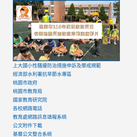
link
link
link
to
to
to
https://drive.google.com/file/d/1AXdrxzgdGrHK7k94y0
https:/
https:/
usp=sharing
v=hC_g
v=hC_g
link
上大國小性騷擾防治措施
申訴及懲戒規範
to
經濟部水利署抗旱節水專區
https://www.youtube.com/watch?
桃園市政府
v=mfpNykQ0g4M
桃園市教育局
國家教育研究院
各校網路電話
教育處網路訊息填報系統
公文附件下載
基層公文整合系統