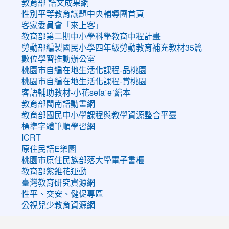
教育部 語文成果網
性別平等教育議題中央輔導團首頁
客家委員會「來上客」
教育部第二期中小學科學教育中程計畫
勞動部編製國民小學四年級勞動教育補充教材35篇
數位學習推動辦公室
桃園市自編在地生活化課程-品桃園
桃園市自編在地生活化課程-賞桃園
客語輔助教材-小花sefaˊeˋ繪本
教育部閩南語動畫網
教育部國民中小學課程與教學資源整合平臺
標準字體筆順學習網
ICRT
原住民語E樂園
桃園市原住民族部落大學電子書櫃
教育部紫錐花運動
臺灣教育研究資源網
性平、交安、健促專區
公視兒少教育資源網
:::