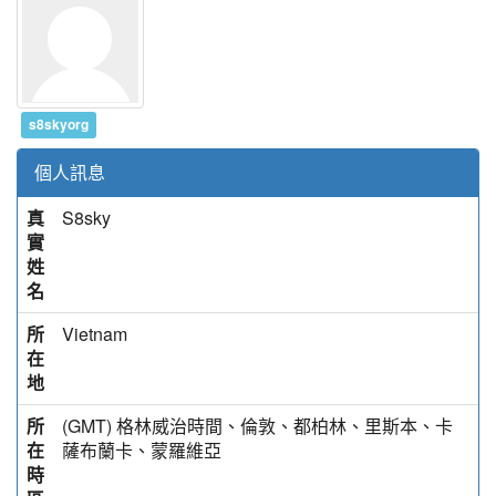
s8skyorg
個人訊息
真
S8sky
實
姓
名
所
Vietnam
在
地
所
(GMT) 格林威治時間、倫敦、都柏林、里斯本、卡
在
薩布蘭卡、蒙羅維亞
時