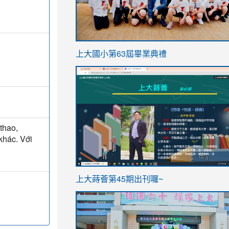
link
上大國小第63屆畢業典禮
to
link
https://sites.google.com/stes.t
to
https://sites.google.com/stes.tyc.ed
thao,
 khác. Với
ink
link
上大蒔薈第45期出刊囉~
to
to
https://sites.google.com/stes.tyc.ed
https://sites.google.com/stes.t