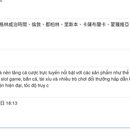
m
T) 格林威治時間、倫敦、都柏林、里斯本、卡薩布蘭卡、蒙羅維亞
 nền tảng cá cược trực tuyến nổi bật với các sản phẩm như thể 
 slot game, bắn cá, tài xỉu và nhiều trò chơi đổi thưởng hấp dẫn
ện hiện đại, tốc độ truy c
日 18:13