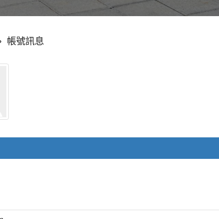
»
帳號訊息