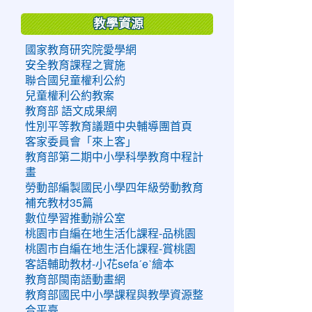
教學資源
國家教育研究院愛學網
安全教育課程之實施
聯合國兒童權利公約
兒童權利公約教案
教育部 語文成果網
性別平等教育議題中央輔導團首頁
客家委員會「來上客」
教育部第二期中小學科學教育中程計
畫
勞動部編製國民小學四年級勞動教育
補充教材35篇
數位學習推動辦公室
桃園市自編在地生活化課程-品桃園
桃園市自編在地生活化課程-賞桃園
客語輔助教材-小花sefaˊeˋ繪本
教育部閩南語動畫網
教育部國民中小學課程與教學資源整
合平臺