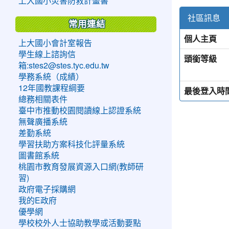
上大國小災害防救計畫書
社區訊息
常用連結
個人主頁
上大國小會計室報告
學生線上諮詢信
頭銜等級
箱:stes2@stes.tyc.edu.tw
學務系統（成績）
12年國教課程綱要
最後登入時
總務相關表件
臺中市推動校園閱讀線上認證系統
無聲廣播系統
差勤系統
學習扶助方案科技化評量系統
圖書館系統
桃園市教育發展資源入口網(教師研
習)
政府電子採購網
我的E政府
優學網
學校校外人士協助教學或活動要點