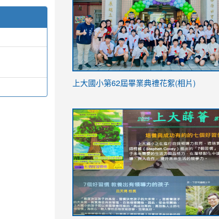
link
上大國小第62屆畢
業典禮花絮(相片)
to
link
link
https://drive.google.com/file/d/1I-
to
to
YfDQppRvyMk686kIw6SBbssEIZ6WnT/vi
https://drive.google.com/file/d/1I-
https://sites.google.com/stes.tyc.ed
usp=sharing
YfDQppRvyMk686kIw6SBbssEIZ6WnT/vi
usp=sharing