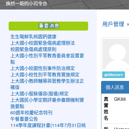
美麗的操場是我們活力的來源
美麗的操場是我們活力的來源
煥然一新的小司令台
煥然一新的小司令台
富含桃園埤塘田園風光意象的中廊
富含桃園埤塘田園風光意象的中廊
嶄新的中庭廣場
嶄新的中庭廣場
水生池生生不息
水生池生生不息
:::
:::
用戶管理
重要消息
生生喝鮮乳桃園鈣健康
上大國小校園緊急傷病處理辦法
校園緊急傷病處理原則
上大國小性別平等教育委員會設置要
點
上大國小校園性別事件防治規定
gk88actorv
上大國小校性別平等教育實施規定
上大國小教師輔導與管教學生辦法正
個人訊息
確版
上大國小服裝儀容(服儀)規定
真
GK88
上大國民小學定期評量命審題機制實
實
施要點
姓
60週年校慶紀念特刊
名
午餐重要公告
114學年度課程計畫(114年7月31日桃