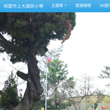
主選單
雲端硬碟
60週
桃園市上大國民小學