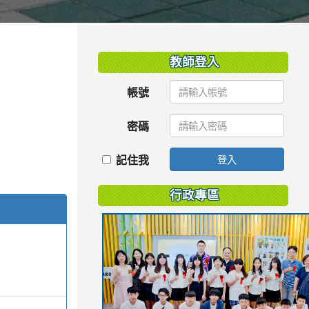
:::
教師登入
帳號
密碼
記住我
登入
行政專區