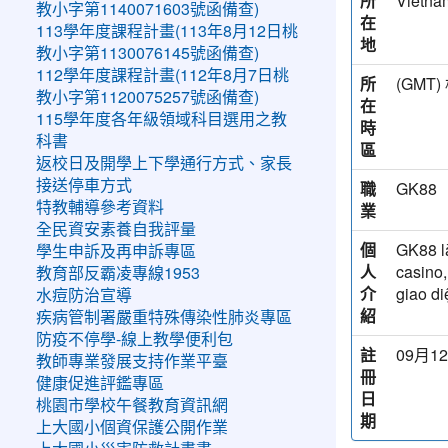
所
Vietna
教小字第1140071603號函備查)
在
113學年度課程計畫(113年8月12日桃
地
教小字第1130076145號函備查)
112學年度課程計畫(112年8月7日桃
所
(GM
教小字第1120075257號函備查)
在
115學年度各年級領域科目選用之教
時
科書
區
返校日及開學上下學通行方式、家長
接送停車方式
職
GK88
特教輔導參考資料
業
全民資安素養自我評量
個
GK88 là
學生申訴及再申訴專區
人
casino,
教育部反霸凌專線1953
介
giao di
水痘防治宣導
紹
疾病管制署嚴重特殊傳染性肺炎專區
防疫不停學-線上教學便利包
註
09月12
教師專業發展支持作業平臺
冊
健康促進評鑑專區
日
桃園市學校午餐教育資訊網
期
上大國小個資保護公開作業