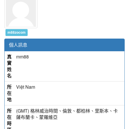
m88zocom
個人訊息
真
mm88
實
姓
名
所
Việt Nam
在
地
所
(GMT) 格林威治時間、倫敦、都柏林、里斯本、卡
在
薩布蘭卡、蒙羅維亞
時