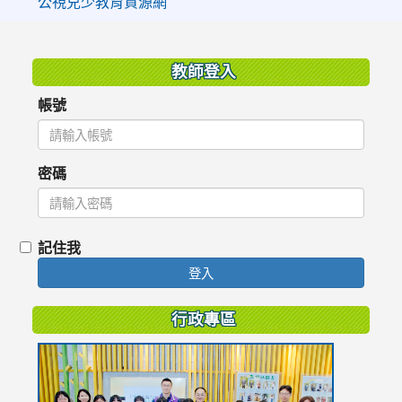
公視兒少教育資源網
:::
教師登入
帳號
密碼
記住我
登入
行政專區
link
to