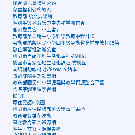
聯合國兒童權利公約
兒童權利公約教案
教育部 語文成果網
性別平等教育議題中央輔導團首頁
客家委員會「來上客」
教育部第二期中小學科學教育中程計畫
勞動部編製國民小學四年級勞動教育補充教材35篇
數位學習推動辦公室
桃園市自編在地生活化課程-品桃園
桃園市自編在地生活化課程-賞桃園
客語輔助教材-小花sefaˊeˋ繪本
教育部閩南語動畫網
教育部國民中小學課程與教學資源整合平臺
標準字體筆順學習網
ICRT
原住民語E樂園
桃園市原住民族部落大學電子書櫃
教育部紫錐花運動
臺灣教育研究資源網
性平、交安、健促專區