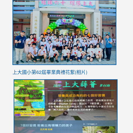
link
https://sites.google.com/stes.tyc.edu.tw/113school
to
https://
YfDQpp
usp=sha
上大國小第62屆畢
業典禮花絮(相片)
link
link
link
link
link
to
to
to
to
to
https://drive.google.com/file/d/1I-
https://sites.google.com/stes.tyc.edu.tw/113school
https:
https:
https:
YfDQppRvyMk686kIw6SBbssEIZ6WnT/view?
usp=sh
8M
usp=sharing