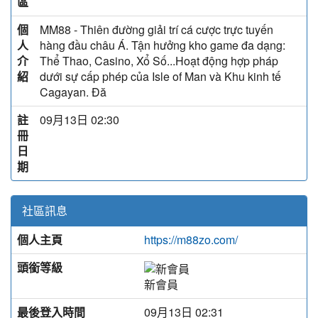
區
個
MM88 - Thiên đường giải trí cá cược trực tuyến
人
hàng đầu châu Á. Tận hưởng kho game đa dạng:
介
Thể Thao, Casino, Xổ Số...Hoạt động hợp pháp
紹
dưới sự cấp phép của Isle of Man và Khu kinh tế
Cagayan. Đă
註
09月13日 02:30
冊
日
期
社區訊息
個人主頁
https://m88zo.com/
頭銜等級
新會員
最後登入時間
09月13日 02:31