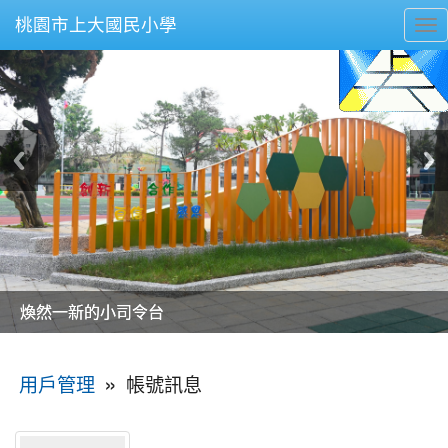
桃園市上大國民小學
To
nav
美麗的操場是我們活力的來源
美麗的操場是我們活力的來源
煥然一新的小司令台
煥然一新的小司令台
富含桃園埤塘田園風光意象的中廊
富含桃園埤塘田園風光意象的中廊
嶄新的中庭廣場
嶄新的中庭廣場
水生池生生不息
水生池生生不息
:::
»
帳號訊息
用戶管理