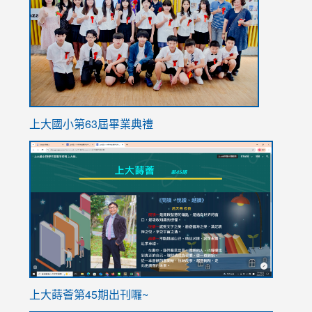
https://
上大國小第63屆畢業典禮
link
link
to
to
https://sites.google.com/stes.tyc.edu.tw/113school
https
ink
上大蒔薈第45期出刊囉~
to