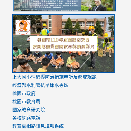
link
link
link
to
to
to
https://drive.google.com/file/d/1AXdrxzgdGrHK7k94y0
https:/
https:/
usp=sharing
v=hC_g
v=hC_g
link
上大國小性騷擾防治措施
申訴及懲戒規範
to
經濟部水利署抗旱節水專區
https://www.youtube.com/watch?
桃園市政府
v=mfpNykQ0g4M
桃園市教育局
國家教育研究院
各校網路電話
教育處網路訊息填報系統