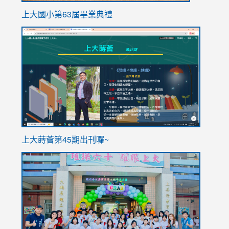
上大國小第63屆畢業典禮
link
link
to
to
https://sites.google.com/stes.tyc.edu.tw/113school
https
ink
上大蒔薈第45期出刊囉~
to
link
https://sites.google.com/stes.tyc.edu.tw/113school
to
https://
YfDQpp
usp=sha