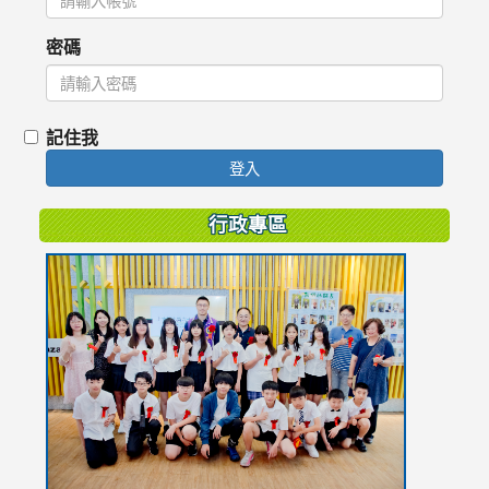
密碼
記住我
登入
行政專區
link
to
https://