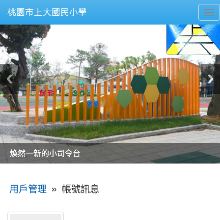
桃園市上大國民小學
To
nav
美麗的操場是我們活力的來源
美麗的操場是我們活力的來源
煥然一新的小司令台
煥然一新的小司令台
富含桃園埤塘田園風光意象的中廊
富含桃園埤塘田園風光意象的中廊
嶄新的中庭廣場
嶄新的中庭廣場
水生池生生不息
水生池生生不息
:::
»
帳號訊息
用戶管理