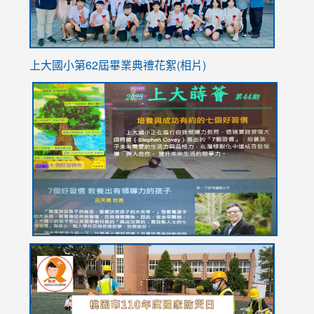
上大國小第62屆畢
業典禮花絮(相片)
link
link
link
link
link
to
to
to
to
to
https://drive.google.com/file/d/1I-
https://sites.google.com/stes.tyc.edu.tw/113school
https:
https:
https:
YfDQppRvyMk686kIw6SBbssEIZ6WnT/view?
usp=sh
8M
usp=sharing
link
link
link
to
to
to
https://drive.google.com/file/d/1AXdrxzgdGrHK7k94y0
https:/
https:/
usp=sharing
v=hC_g
v=hC_g