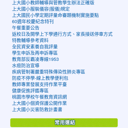
上大國小教師輔導與管教學生辦法正確版
上大國小服裝儀容(服儀)規定
上大國民小學定期評量命審題機制實施要點
60週年校慶紀念特刊
午餐重要公告
返校日及開學上下學通行方式、家長接送停車方式
特教輔導參考資料
全民資安素養自我評量
學生申訴及再申訴專區
教育部反霸凌專線1953
水痘防治宣導
疾病管制署嚴重特殊傳染性肺炎專區
防疫不停學-線上教學便利包
教師專業發展支持作業平臺
健康促進評鑑專區
桃園市學校午餐教育資訊網
上大國小個資保護公開作業
上大國小災害防救計畫書
常用連結