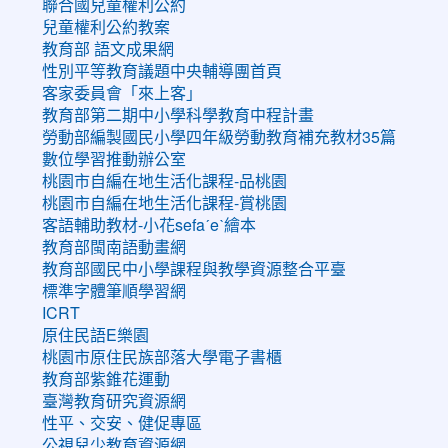
聯合國兒童權利公約
兒童權利公約教案
教育部 語文成果網
性別平等教育議題中央輔導團首頁
客家委員會「來上客」
教育部第二期中小學科學教育中程計畫
勞動部編製國民小學四年級勞動教育補充教材35篇
數位學習推動辦公室
桃園市自編在地生活化課程-品桃園
桃園市自編在地生活化課程-賞桃園
客語輔助教材-小花sefaˊeˋ繪本
教育部閩南語動畫網
教育部國民中小學課程與教學資源整合平臺
標準字體筆順學習網
ICRT
原住民語E樂園
桃園市原住民族部落大學電子書櫃
教育部紫錐花運動
臺灣教育研究資源網
性平、交安、健促專區
公視兒少教育資源網