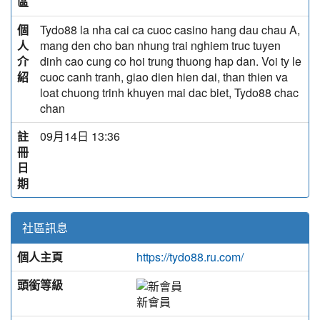
區
個
Tydo88 la nha cai ca cuoc casino hang dau chau A,
人
mang den cho ban nhung trai nghiem truc tuyen
介
dinh cao cung co hoi trung thuong hap dan. Voi ty le
紹
cuoc canh tranh, giao dien hien dai, than thien va
loat chuong trinh khuyen mai dac biet, Tydo88 chac
chan
註
09月14日 13:36
冊
日
期
社區訊息
個人主頁
https://tydo88.ru.com/
頭銜等級
新會員