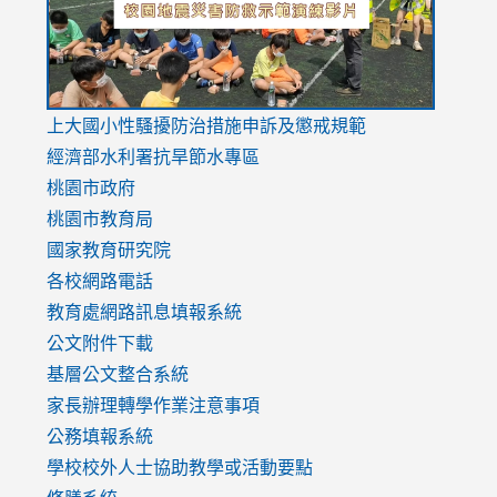
link
上大國小性騷擾防治措施
申訴及懲戒規範
to
經濟部水利署抗旱節水專區
https://www.youtube.com/watch?
桃園市政府
v=mfpNykQ0g4M
桃園市教育局
國家教育研究院
各校網路電話
教育處網路訊息填報系統
公文附件下載
基層公文整合系統
家長辦理轉學作業注意事項
公務填報系統
學校校外人士協助教學或活動要點