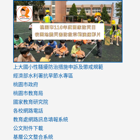
link
link
link
to
to
to
https://drive.google.com/file/d/1AXdrxzgdGrHK7k94y0
https:/
https:/
usp=sharing
v=hC_g
v=hC_g
link
上大國小性騷擾防治措施
申訴及懲戒規範
to
經濟部水利署抗旱節水專區
https://www.youtube.com/watch?
桃園市政府
v=mfpNykQ0g4M
桃園市教育局
國家教育研究院
各校網路電話
教育處網路訊息填報系統
公文附件下載
基層公文整合系統