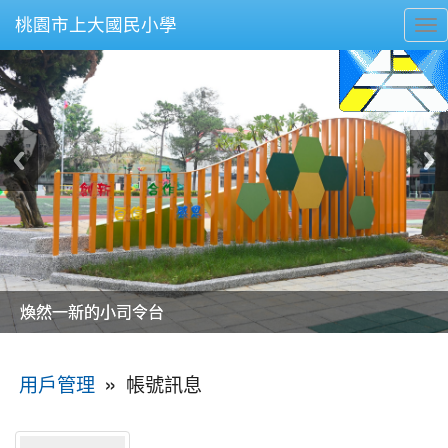
桃園市上大國民小學
To
nav
美麗的操場是我們活力的來源
美麗的操場是我們活力的來源
煥然一新的小司令台
煥然一新的小司令台
富含桃園埤塘田園風光意象的中廊
富含桃園埤塘田園風光意象的中廊
嶄新的中庭廣場
嶄新的中庭廣場
水生池生生不息
水生池生生不息
:::
»
帳號訊息
用戶管理