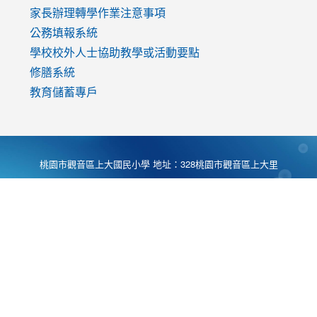
家長辦理轉學作業注意事項
公務填報系統
學校校外人士協助教學或活動要點
修膳系統
教育儲蓄專戶
桃園市觀音區上大國民小學 地址：328桃園市觀音區上大里
大湖路1段540號 電話:03-4901174 傳真:03-4900781 Desing
by
Zyinfo