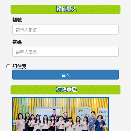
教師登入
帳號
密碼
記住我
登入
行政專區
link
to
https://