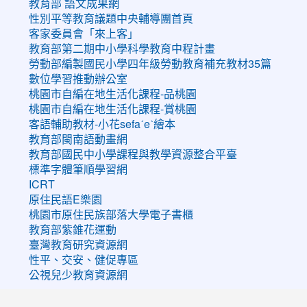
教育部 語文成果網
性別平等教育議題中央輔導團首頁
客家委員會「來上客」
教育部第二期中小學科學教育中程計畫
勞動部編製國民小學四年級勞動教育補充教材35篇
數位學習推動辦公室
桃園市自編在地生活化課程-品桃園
桃園市自編在地生活化課程-賞桃園
客語輔助教材-小花sefaˊeˋ繪本
教育部閩南語動畫網
教育部國民中小學課程與教學資源整合平臺
標準字體筆順學習網
ICRT
原住民語E樂園
桃園市原住民族部落大學電子書櫃
教育部紫錐花運動
臺灣教育研究資源網
性平、交安、健促專區
公視兒少教育資源網
:::