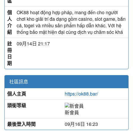
區
個
OK88 hoạt động hợp pháp, mang đến cho người
人
chơi kho giải trí đa dạng gồm casino, slot game, bắn
介
cá, togel và nhiều sản phẩm hấp dẫn khác. Với hệ
紹
thống bảo mật hiện đại cùng dịch vụ chăm sóc khá
註
09月14日 21:17
冊
日
期
社區訊息
個人主頁
https://ok88.bar/
頭銜等級
新會員
最後登入時間
09月16日 16:23