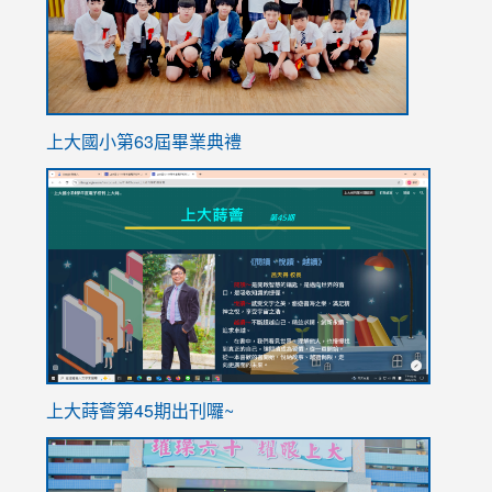
上大國小第63屆畢業典禮
link
link
to
to
https://sites.google.com/stes.tyc.edu.tw/113school
https
ink
上大蒔薈第45期出刊囉~
to
link
https://sites.google.com/stes.tyc.edu.tw/113school
to