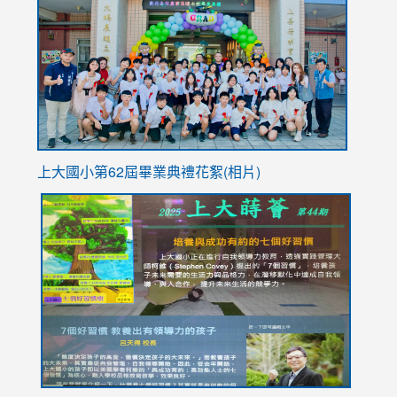
https://
YfDQpp
usp=sha
上大國小第62屆畢
業典禮花絮(相片)
link
link
link
link
link
to
to
to
to
to
https://drive.google.com/file/d/1I-
https://sites.google.com/stes.tyc.edu.tw/113school
https:
https:
https:
YfDQppRvyMk686kIw6SBbssEIZ6WnT/view?
usp=sh
8M
usp=sharing