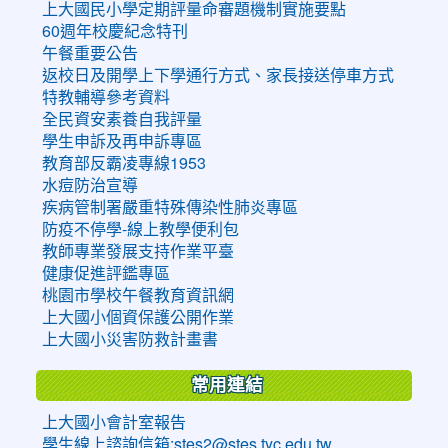
上大國民小學定期評量命審題機制實施要點
60週年校慶紀念特刊
午餐重要公告
返校日及開學上下學通行方式、家長接送停車方式
特教輔導參考資料
全民資安素養自我評量
學生申訴及再申訴專區
教育部反霸凌專線1953
水痘防治宣導
疾病管制署嚴重特殊傳染性肺炎專區
防疫不停學-線上教學便利包
教師專業發展支持作業平臺
健康促進評鑑專區
桃園市學校午餐教育資訊網
上大國小個資保護公開作業
上大國小災害防救計畫書
常用連結
上大國小會計室報告
學生線上諮詢信箱:stes2@stes.tyc.edu.tw