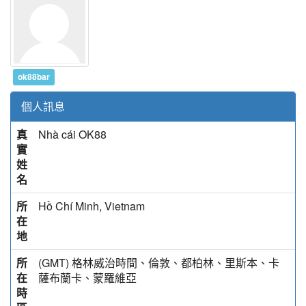
ok88bar
個人訊息
真
Nhà cái OK88
實
姓
名
所
Hồ Chí Minh, Vietnam
在
地
所
(GMT) 格林威治時間、倫敦、都柏林、里斯本、卡
在
薩布蘭卡、蒙羅維亞
時