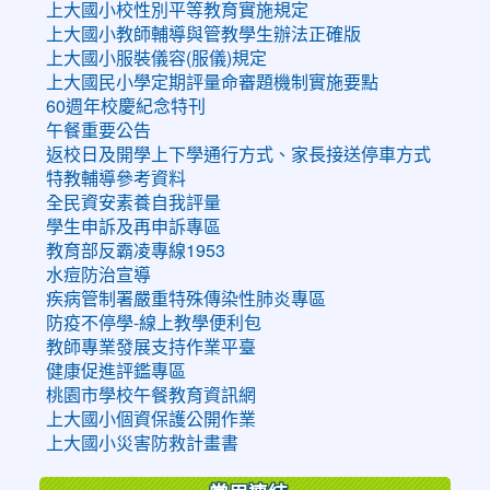
上大國小校性別平等教育實施規定
上大國小教師輔導與管教學生辦法正確版
上大國小服裝儀容(服儀)規定
上大國民小學定期評量命審題機制實施要點
60週年校慶紀念特刊
午餐重要公告
返校日及開學上下學通行方式、家長接送停車方式
特教輔導參考資料
全民資安素養自我評量
學生申訴及再申訴專區
教育部反霸凌專線1953
水痘防治宣導
疾病管制署嚴重特殊傳染性肺炎專區
防疫不停學-線上教學便利包
教師專業發展支持作業平臺
健康促進評鑑專區
桃園市學校午餐教育資訊網
上大國小個資保護公開作業
上大國小災害防救計畫書