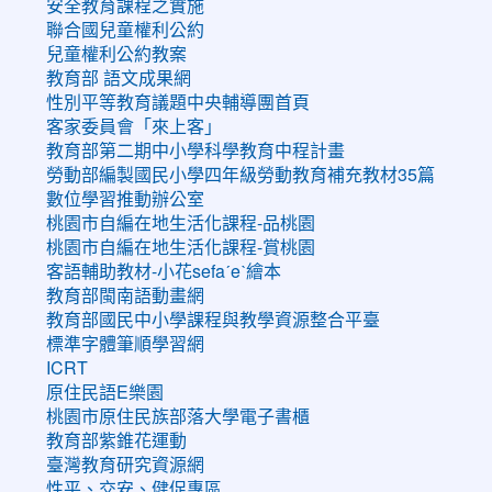
安全教育課程之實施
聯合國兒童權利公約
兒童權利公約教案
教育部 語文成果網
性別平等教育議題中央輔導團首頁
客家委員會「來上客」
教育部第二期中小學科學教育中程計畫
勞動部編製國民小學四年級勞動教育補充教材35篇
數位學習推動辦公室
桃園市自編在地生活化課程-品桃園
桃園市自編在地生活化課程-賞桃園
客語輔助教材-小花sefaˊeˋ繪本
教育部閩南語動畫網
教育部國民中小學課程與教學資源整合平臺
標準字體筆順學習網
ICRT
原住民語E樂園
桃園市原住民族部落大學電子書櫃
教育部紫錐花運動
臺灣教育研究資源網
性平、交安、健促專區