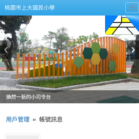
桃園市上大國民小學
To
nav
美麗的操場是我們活力的來源
美麗的操場是我們活力的來源
煥然一新的小司令台
煥然一新的小司令台
富含桃園埤塘田園風光意象的中廊
富含桃園埤塘田園風光意象的中廊
嶄新的中庭廣場
嶄新的中庭廣場
水生池生生不息
水生池生生不息
:::
»
帳號訊息
用戶管理