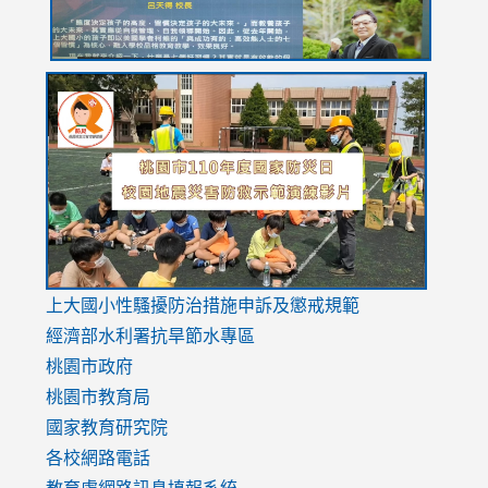
link
link
link
to
to
to
https://drive.google.com/file/d/1AXdrxzgdGrHK7k94y0
https:/
https:/
usp=sharing
v=hC_g
v=hC_g
link
上大國小性騷擾防治措施
申訴及懲戒規範
to
經濟部水利署抗旱節水專區
https://www.youtube.com/watch?
桃園市政府
v=mfpNykQ0g4M
桃園市教育局
國家教育研究院
各校網路電話
教育處網路訊息填報系統