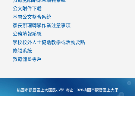
公文附件下載
基層公文整合系統
家長辦理轉學作業注意事項
公務填報系統
學校校外人士協助教學或活動要點
修膳系統
教育儲蓄專戶
桃園市觀音區上大國民小學 地址：328桃園市觀音區上大里
大湖路1段540號 電話:03-4901174 傳真:03-4900781 Desing
by
Zyinfo