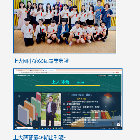
https://
上大國小第63屆畢業典禮
link
link
to
to
https://sites.google.com/stes.tyc.edu.tw/113school
https
ink
上大蒔薈第45期出刊囉~