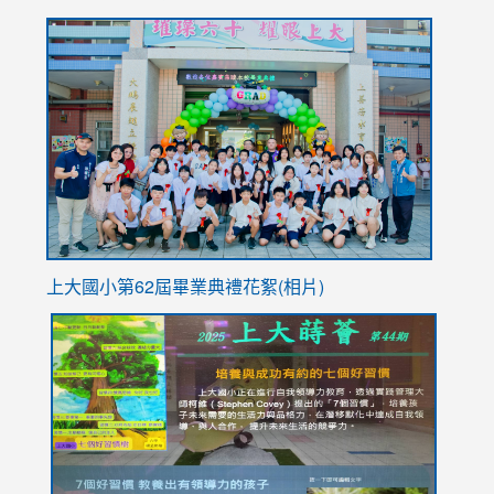
to
link
https://sites.google.com/stes.tyc.edu.tw/113school
to
https://
YfDQpp
usp=sha
上大國小第62屆畢
業典禮花絮(相片)
link
link
link
link
link
to
to
to
to
to
https://drive.google.com/file/d/1I-
https://sites.google.com/stes.tyc.edu.tw/113school
https:
https:
https:
YfDQppRvyMk686kIw6SBbssEIZ6WnT/view?
usp=sh
8M
usp=sharing