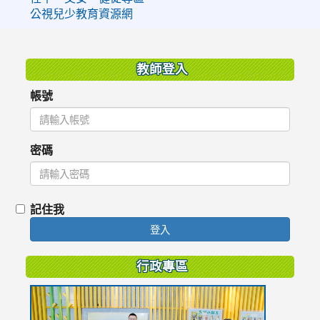
公視兒少教育資源網
:::
教師登入
帳號
密碼
記住我
登入
行政專區
link
to