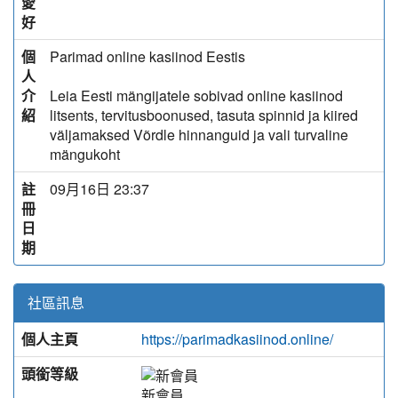
愛
好
個
Parimad online kasiinod Eestis
人
介
Leia Eesti mängijatele sobivad online kasiinod
紹
litsents, tervitusboonused, tasuta spinnid ja kiired
väljamaksed Võrdle hinnanguid ja vali turvaline
mängukoht
註
09月16日 23:37
冊
日
期
社區訊息
個人主頁
https://parimadkasiinod.online/
頭銜等級
新會員