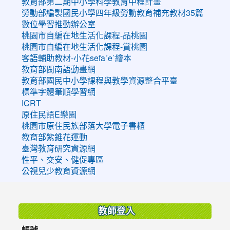
教育部第二期中小學科學教育中程計畫
勞動部編製國民小學四年級勞動教育補充教材35篇
數位學習推動辦公室
桃園市自編在地生活化課程-品桃園
桃園市自編在地生活化課程-賞桃園
客語輔助教材-小花sefaˊeˋ繪本
教育部閩南語動畫網
教育部國民中小學課程與教學資源整合平臺
標準字體筆順學習網
ICRT
原住民語E樂園
桃園市原住民族部落大學電子書櫃
教育部紫錐花運動
臺灣教育研究資源網
性平、交安、健促專區
公視兒少教育資源網
:::
教師登入
帳號