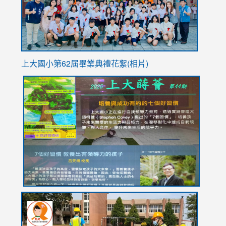
usp=sha
上大國小第62屆畢
業典禮花絮(相片)
link
link
link
link
link
to
to
to
to
to
https://drive.google.com/file/d/1I-
https://sites.google.com/stes.tyc.edu.tw/113school
https:
https:
https:
YfDQppRvyMk686kIw6SBbssEIZ6WnT/view?
usp=sh
8M
usp=sharing
link
link
link
to
to
to