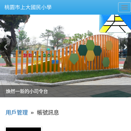
桃園市上大國民小學
To
nav
美麗的操場是我們活力的來源
美麗的操場是我們活力的來源
煥然一新的小司令台
煥然一新的小司令台
富含桃園埤塘田園風光意象的中廊
富含桃園埤塘田園風光意象的中廊
嶄新的中庭廣場
嶄新的中庭廣場
水生池生生不息
水生池生生不息
:::
»
帳號訊息
用戶管理