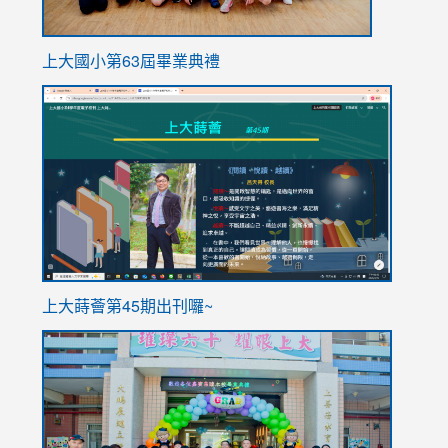
上大國小第63屆畢業典禮
link
link
to
to
https://sites.google.com/stes.tyc.edu.tw/113school
https
ink
上大蒔薈第45期出刊囉~
to
link
https://sites.google.com/stes.tyc.edu.tw/113school
to
https://
YfDQpp