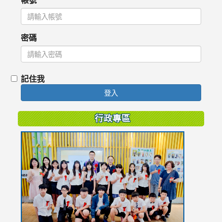
密碼
記住我
登入
行政專區
link
to
https://