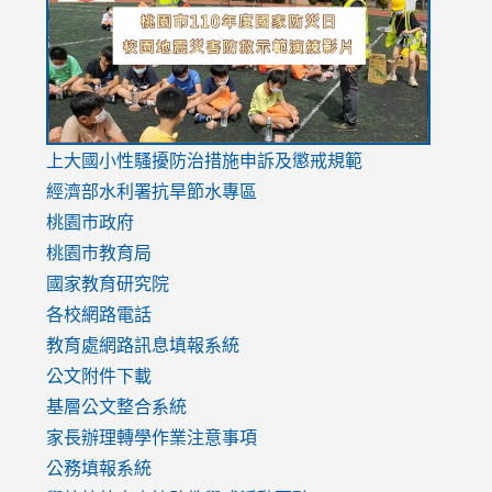
https://drive.google.com/file/d/1AXdrxzgdGrHK7k94y0
https:/
https:/
usp=sharing
v=hC_g
v=hC_g
link
上大國小性騷擾防治措施
申訴及懲戒規範
to
經濟部水利署抗旱節水專區
https://www.youtube.com/watch?
桃園市政府
v=mfpNykQ0g4M
桃園市教育局
國家教育研究院
各校網路電話
教育處網路訊息填報系統
公文附件下載
基層公文整合系統
家長辦理轉學作業注意事項
公務填報系統