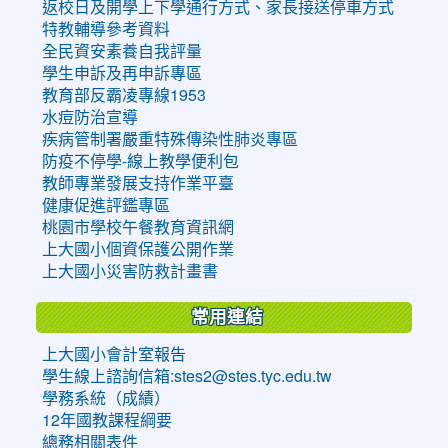
返校日及開學上下學通行方式、家長接送停車方式
特教輔導參考資料
全民資安素養自我評量
學生申訴及再申訴專區
教育部反霸凌專線1953
水痘防治宣導
疾病管制署嚴重特殊傳染性肺炎專區
防疫不停學-線上教學便利包
教師專業發展支持作業平臺
健康促進評鑑專區
桃園市學校午餐教育資訊網
上大國小個資保護公開作業
上大國小災害防救計畫書
常用連結
上大國小會計室報告
學生線上諮詢信箱:stes2@stes.tyc.edu.tw
學務系統（成績）
12年國教課程綱要
總務相關表件