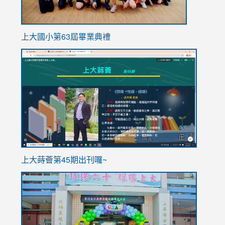
上大國小第63屆畢業典禮
link
link
to
to
https://sites.google.com/stes.tyc.edu.tw/113school
https
ink
上大蒔薈第45期出刊囉~
to
link
https://sites.google.com/stes.tyc.edu.tw/113school
to
https://
YfDQpp