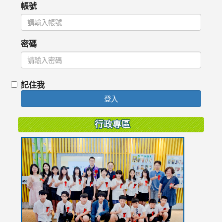
帳號
密碼
記住我
登入
行政專區
link
to
https://