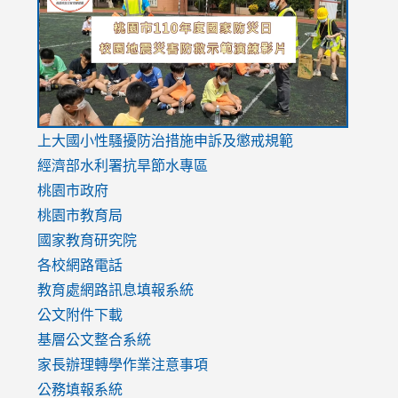
https://drive.google.com/file/d/1AXdrxzgdGrHK7k94y0
https:/
https:/
usp=sharing
v=hC_g
v=hC_g
link
上大國小性騷擾防治措施
申訴及懲戒規範
to
經濟部水利署抗旱節水專區
https://www.youtube.com/watch?
桃園市政府
v=mfpNykQ0g4M
桃園市教育局
國家教育研究院
各校網路電話
教育處網路訊息填報系統
公文附件下載
基層公文整合系統
家長辦理轉學作業注意事項
公務填報系統