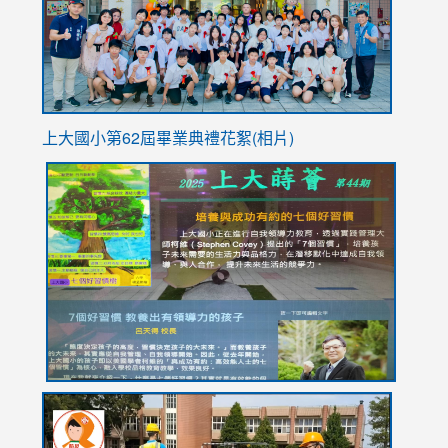
usp=sha
上大國小第62屆畢
業典禮花絮(相片)
link
link
link
link
link
to
to
to
to
to
https://drive.google.com/file/d/1I-
https://sites.google.com/stes.tyc.edu.tw/113school
https:
https:
https:
YfDQppRvyMk686kIw6SBbssEIZ6WnT/view?
usp=sh
8M
usp=sharing
link
link
link
to
to
to