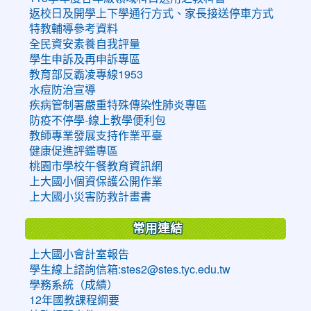
返校日及開學上下學通行方式、家長接送停車方式
特教輔導參考資料
全民資安素養自我評量
學生申訴及再申訴專區
教育部反霸凌專線1953
水痘防治宣導
疾病管制署嚴重特殊傳染性肺炎專區
防疫不停學-線上教學便利包
教師專業發展支持作業平臺
健康促進評鑑專區
桃園市學校午餐教育資訊網
上大國小個資保護公開作業
上大國小災害防救計畫書
常用連結
上大國小會計室報告
學生線上諮詢信箱:stes2@stes.tyc.edu.tw
學務系統（成績）
12年國教課程綱要