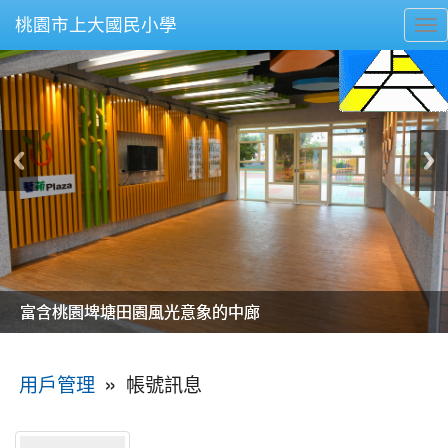
桃園市上大國民小學
To
nav
美麗的操場是我們活力的來源
美麗的操場是我們活力的來源
煥然一新的小司令台
煥然一新的小司令台
富含桃園埤塘田園風光意象的中廊
富含桃園埤塘田園風光意象的中廊
嶄新的中庭廣場
嶄新的中庭廣場
水生池生生不息
水生池生生不息
:::
»
帳號訊息
用戶管理