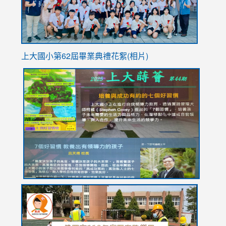
上大國小第62屆畢
業典禮花絮(相片)
link
link
link
link
link
to
to
to
to
to
https://drive.google.com/file/d/1I-
https://sites.google.com/stes.tyc.edu.tw/113school
https:
https:
https:
YfDQppRvyMk686kIw6SBbssEIZ6WnT/view?
usp=sh
8M
usp=sharing
link
link
link
to
to
to
https://drive.google.com/file/d/1AXdrxzgdGrHK7k94y0
https:/
https:/