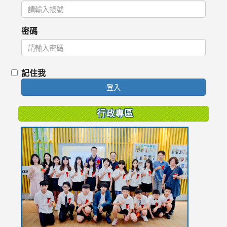
密碼
記住我
登入
行政專區
link
to
https://