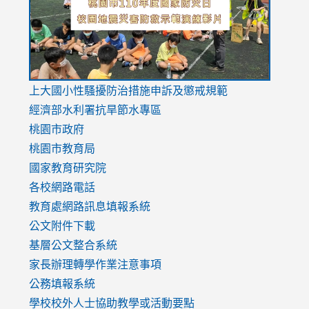
usp=sharing
v=hC_g
v=hC_g
link
上大國小性騷擾防治措施
申訴及懲戒規範
to
經濟部水利署抗旱節水專區
https://www.youtube.com/watch?
桃園市政府
v=mfpNykQ0g4M
桃園市教育局
國家教育研究院
各校網路電話
教育處網路訊息填報系統
公文附件下載
基層公文整合系統
家長辦理轉學作業注意事項
公務填報系統
學校校外人士協助教學或活動要點