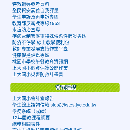
特教輔導參考資料
全民資安素養自我評量
學生申訴及再申訴專區
教育部反霸凌專線1953
水痘防治宣導
疾病管制署嚴重特殊傳染性肺炎專區
防疫不停學-線上教學便利包
教師專業發展支持作業平臺
健康促進評鑑專區
桃園市學校午餐教育資訊網
上大國小個資保護公開作業
上大國小災害防救計畫書
常用連結
上大國小會計室報告
學生線上諮詢信箱:stes2@stes.tyc.edu.tw
學務系統（成績）
12年國教課程綱要
總務相關表件