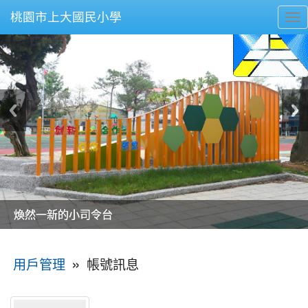
桃園市上大國民小學
To
nav
美麗的操場是我們活力的來源
美麗的操場是我們活力的來源
煥然一新的小司令台
煥然一新的小司令台
富含桃園埤塘田園風光意象的中廊
富含桃園埤塘田園風光意象的中廊
嶄新的中庭廣場
嶄新的中庭廣場
水生池生生不息
水生池生生不息
:::
»
帳號訊息
用戶管理