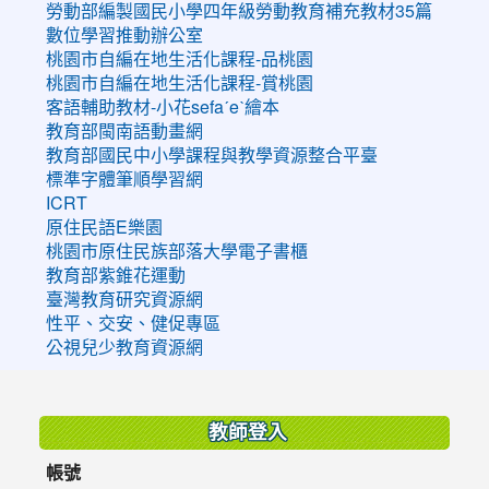
勞動部編製國民小學四年級勞動教育補充教材35篇
數位學習推動辦公室
桃園市自編在地生活化課程-品桃園
桃園市自編在地生活化課程-賞桃園
客語輔助教材-小花sefaˊeˋ繪本
教育部閩南語動畫網
教育部國民中小學課程與教學資源整合平臺
標準字體筆順學習網
ICRT
原住民語E樂園
桃園市原住民族部落大學電子書櫃
教育部紫錐花運動
臺灣教育研究資源網
性平、交安、健促專區
公視兒少教育資源網
:::
教師登入
帳號