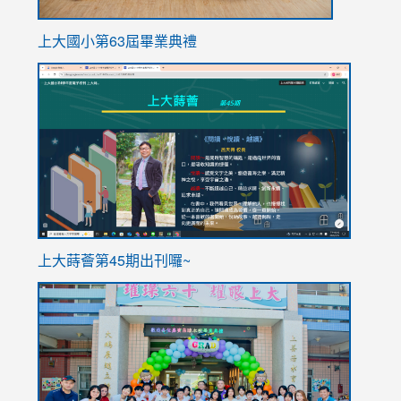
上大國小第63屆畢業典禮
link
link
to
to
https://sites.google.com/stes.tyc.edu.tw/113school
https
ink
上大蒔薈第45期出刊囉~
to
link
https://sites.google.com/stes.tyc.edu.tw/113school
to
https://
YfDQpp
usp=sha