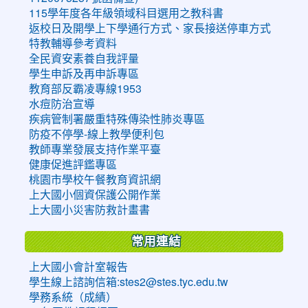
115學年度各年級領域科目選用之教科書
返校日及開學上下學通行方式、家長接送停車方式
特教輔導參考資料
全民資安素養自我評量
學生申訴及再申訴專區
教育部反霸凌專線1953
水痘防治宣導
疾病管制署嚴重特殊傳染性肺炎專區
防疫不停學-線上教學便利包
教師專業發展支持作業平臺
健康促進評鑑專區
桃園市學校午餐教育資訊網
上大國小個資保護公開作業
上大國小災害防救計畫書
常用連結
上大國小會計室報告
學生線上諮詢信箱:stes2@stes.tyc.edu.tw
學務系統（成績）