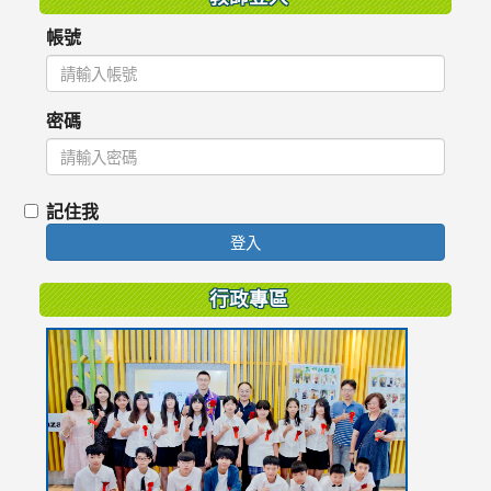
帳號
密碼
記住我
登入
行政專區
link
to
https://