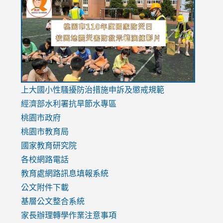
to
to
to
https://drive.google.com/file/d/1AXdrxzgdGrHK7k94y0
https:/
https:/
usp=sharing
v=hC_g
v=hC_g
link
上大國小性騷擾防治措施
申訴及懲戒規範
to
經濟部水利署抗旱節水專區
https://www.youtube.com/watch?
桃園市政府
v=mfpNykQ0g4M
桃園市教育局
國家教育研究院
各校網路電話
教育處網路訊息填報系統
公文附件下載
基層公文整合系統
家長辦理轉學作業注意事項