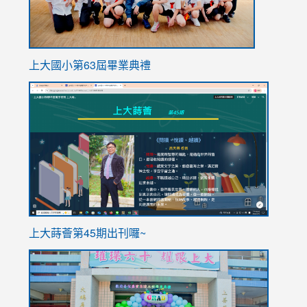
上大國小第63屆畢業典禮
link
link
to
to
https://sites.google.com/stes.tyc.edu.tw/113school
https
ink
上大蒔薈第45期出刊囉~
to
link
https://sites.google.com/stes.tyc.edu.tw/113school
to
https://