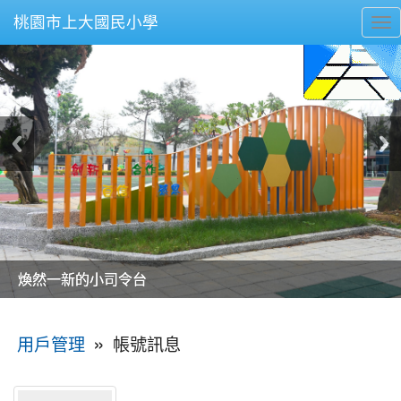
桃園市上大國民小學
To
nav
美麗的操場是我們活力的來源
美麗的操場是我們活力的來源
煥然一新的小司令台
煥然一新的小司令台
富含桃園埤塘田園風光意象的中廊
富含桃園埤塘田園風光意象的中廊
嶄新的中庭廣場
嶄新的中庭廣場
水生池生生不息
水生池生生不息
:::
»
帳號訊息
用戶管理