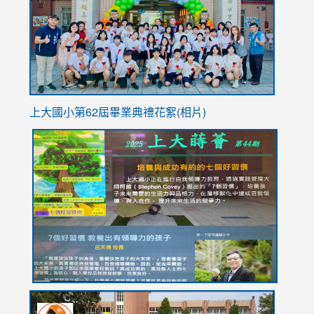
YfDQpp
usp=sha
上大國小第62屆畢
業典禮花絮(相片)
link
link
link
link
link
to
to
to
to
to
https://drive.google.com/file/d/1I-
https://sites.google.com/stes.tyc.edu.tw/113school
https:
https:
https:
YfDQppRvyMk686kIw6SBbssEIZ6WnT/view?
usp=sh
8M
usp=sharing
link
link
link