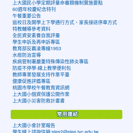
上大國民小學定期評量命審題機制實施要點
60週年校慶紀念特刊
午餐重要公告
返校日及開學上下學通行方式、家長接送停車方式
特教輔導參考資料
全民資安素養自我評量
學生申訴及再申訴專區
教育部反霸凌專線1953
水痘防治宣導
疾病管制署嚴重特殊傳染性肺炎專區
防疫不停學-線上教學便利包
教師專業發展支持作業平臺
健康促進評鑑專區
桃園市學校午餐教育資訊網
上大國小個資保護公開作業
上大國小災害防救計畫書
常用連結
上大國小會計室報告
學生線上諮詢信箱:stes2@stes.tyc.edu.tw