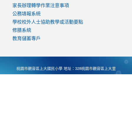
家長辦理轉學作業注意事項
公務填報系統
學校校外人士協助教學或活動要點
修膳系統
教育儲蓄專戶
桃園市觀音區上大國民小學 地址：328桃園市觀音區上大里
大湖路1段540號 電話:03-4901174 傳真:03-4900781 Desing
by
Zyinfo