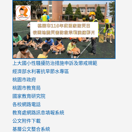
link
link
link
to
to
to
https://drive.google.com/file/d/1AXdrxzgdGrHK7k94y0
https:/
https:/
usp=sharing
v=hC_g
v=hC_g
link
上大國小性騷擾防治措施
申訴及懲戒規範
to
經濟部水利署抗旱節水專區
https://www.youtube.com/watch?
桃園市政府
v=mfpNykQ0g4M
桃園市教育局
國家教育研究院
各校網路電話
教育處網路訊息填報系統
公文附件下載
基層公文整合系統