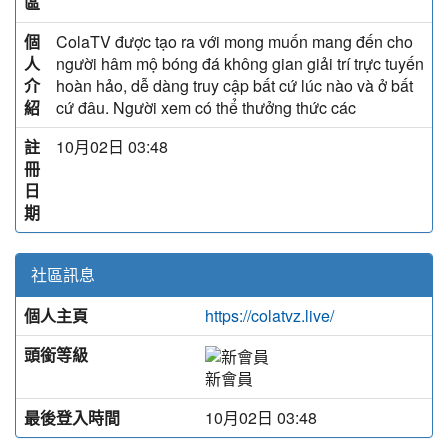
區
個
ColaTV được tạo ra với mong muốn mang đến cho
人
người hâm mộ bóng đá không gian giải trí trực tuyến
介
hoàn hảo, dễ dàng truy cập bất cứ lúc nào và ở bất
紹
cứ đâu. Người xem có thể thưởng thức các
註
10月02日 03:48
冊
日
期
社區訊息
個人主頁
https://colatvz.live/
頭銜等級
新會員
最後登入時間
10月02日 03:48