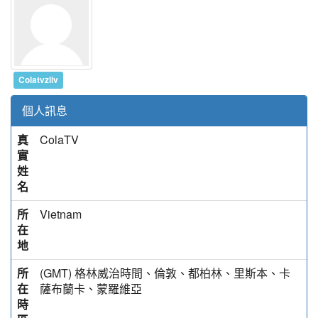
Colatvzliv
個人訊息
真
ColaTV
實
姓
名
所
Vietnam
在
地
所
(GMT) 格林威治時間、倫敦、都柏林、里斯本、卡
在
薩布蘭卡、蒙羅維亞
時