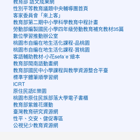
教育部 語文成果網
性別平等教育議題中央輔導團首頁
客家委員會「來上客」
教育部第二期中小學科學教育中程計畫
勞動部編製國民小學四年級勞動教育補充教材35篇
數位學習推動辦公室
桃園市自編在地生活化課程-品桃園
桃園市自編在地生活化課程-賞桃園
客語輔助教材-小花sefaˊeˋ繪本
教育部閩南語動畫網
教育部國民中小學課程與教學資源整合平臺
標準字體筆順學習網
ICRT
原住民語E樂園
桃園市原住民族部落大學電子書櫃
教育部紫錐花運動
臺灣教育研究資源網
性平、交安、健促專區
公視兒少教育資源網
:::