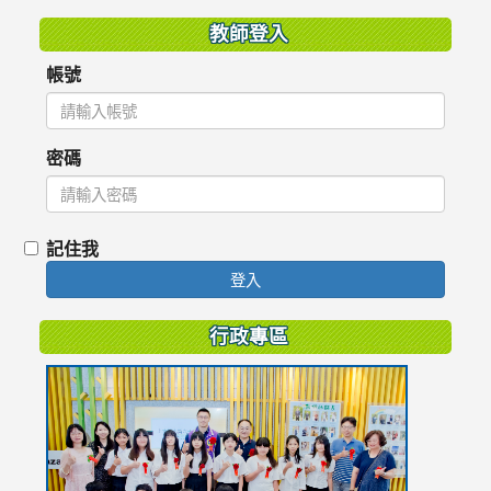
教師登入
帳號
密碼
記住我
登入
行政專區
link
to
https://