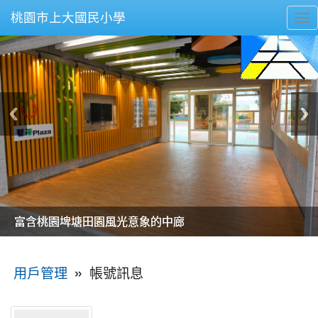
桃園市上大國民小學
To
nav
美麗的操場是我們活力的來源
美麗的操場是我們活力的來源
煥然一新的小司令台
煥然一新的小司令台
富含桃園埤塘田園風光意象的中廊
富含桃園埤塘田園風光意象的中廊
嶄新的中庭廣場
嶄新的中庭廣場
水生池生生不息
水生池生生不息
:::
»
帳號訊息
用戶管理