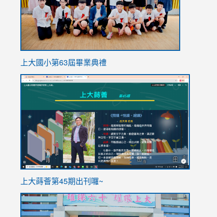
上大國小第63屆畢業典禮
link
link
to
to
https://sites.google.com/stes.tyc.edu.tw/113school
https
ink
上大蒔薈第45期出刊囉~
to
link
https://sites.google.com/stes.tyc.edu.tw/113school
to