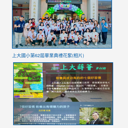
https://
YfDQpp
usp=sha
上大國小第62屆畢
業典禮花絮(相片)
link
link
link
link
link
to
to
to
to
to
https://drive.google.com/file/d/1I-
https://sites.google.com/stes.tyc.edu.tw/113school
https:
https:
https:
YfDQppRvyMk686kIw6SBbssEIZ6WnT/view?
usp=sh
8M
usp=sharing