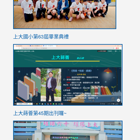
上大國小第63屆畢業典禮
link
link
to
to
https://sites.google.com/stes.tyc.edu.tw/113school
https
ink
上大蒔薈第45期出刊囉~
to
link
https://sites.google.com/stes.tyc.edu.tw/113school
to