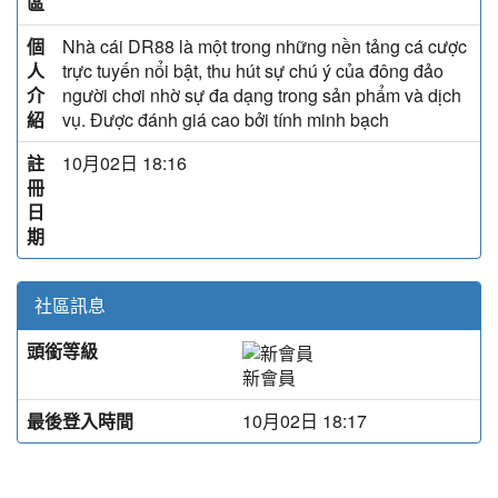
區
個
Nhà cái DR88 là một trong những nền tảng cá cược
人
trực tuyến nổi bật, thu hút sự chú ý của đông đảo
介
người chơi nhờ sự đa dạng trong sản phẩm và dịch
紹
vụ. Được đánh giá cao bởi tính minh bạch
註
10月02日 18:16
冊
日
期
社區訊息
頭銜等級
新會員
最後登入時間
10月02日 18:17