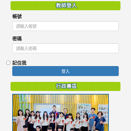
教師登入
帳號
密碼
記住我
登入
行政專區
link
to
https://