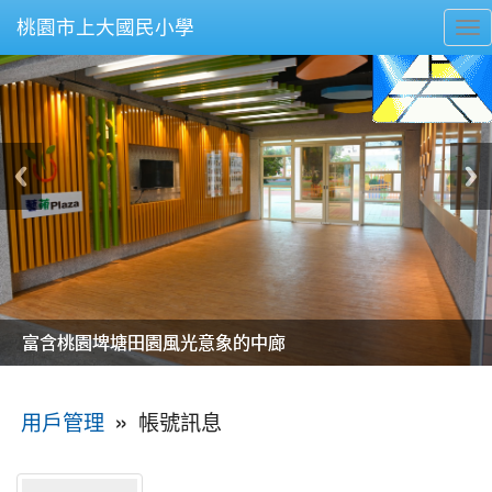
桃園市上大國民小學
To
nav
美麗的操場是我們活力的來源
美麗的操場是我們活力的來源
煥然一新的小司令台
煥然一新的小司令台
富含桃園埤塘田園風光意象的中廊
富含桃園埤塘田園風光意象的中廊
嶄新的中庭廣場
嶄新的中庭廣場
水生池生生不息
水生池生生不息
:::
»
帳號訊息
用戶管理