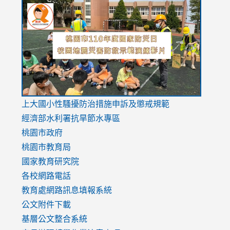
link
link
link
to
to
to
https://drive.google.com/file/d/1AXdrxzgdGrHK7k94y0
https:/
https:/
usp=sharing
v=hC_g
v=hC_g
link
上大國小性騷擾防治措施
申訴及懲戒規範
to
經濟部水利署抗旱節水專區
https://www.youtube.com/watch?
桃園市政府
v=mfpNykQ0g4M
桃園市教育局
國家教育研究院
各校網路電話
教育處網路訊息填報系統
公文附件下載
基層公文整合系統