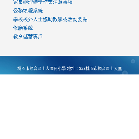
家長辦理轉學作業注意事項
公務填報系統
學校校外人士協助教學或活動要點
修膳系統
教育儲蓄專戶
桃園市觀音區上大國民小學 地址：328桃園市觀音區上大里
大湖路1段540號 電話:03-4901174 傳真:03-4900781 Desing
by
Zyinfo