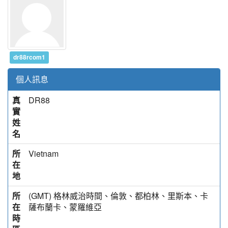
dr88rcom1
個人訊息
真
DR88
實
姓
名
所
Vietnam
在
地
所
(GMT) 格林威治時間、倫敦、都柏林、里斯本、卡
在
薩布蘭卡、蒙羅維亞
時