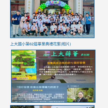
https://
YfDQpp
usp=sha
上大國小第62屆畢
業典禮花絮(相片)
link
link
link
link
link
to
to
to
to
to
https://drive.google.com/file/d/1I-
https://sites.google.com/stes.tyc.edu.tw/113school
https:
https:
https:
YfDQppRvyMk686kIw6SBbssEIZ6WnT/view?
usp=sh
8M
usp=sharing