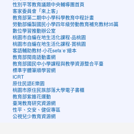
性別平等教育議題中央輔導團首頁
客家委員會「來上客」
教育部第二期中小學科學教育中程計畫
勞動部編製國民小學四年級勞動教育補充教材35篇
數位學習推動辦公室
桃園市自編在地生活化課程-品桃園
桃園市自編在地生活化課程-賞桃園
客語輔助教材-小花sefaˊeˋ繪本
教育部閩南語動畫網
教育部國民中小學課程與教學資源整合平臺
標準字體筆順學習網
ICRT
原住民語E樂園
桃園市原住民族部落大學電子書櫃
教育部紫錐花運動
臺灣教育研究資源網
性平、交安、健促專區
公視兒少教育資源網
:::