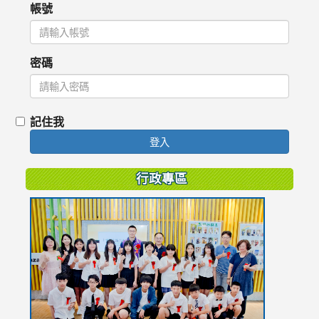
帳號
密碼
記住我
登入
行政專區
link
to
https://