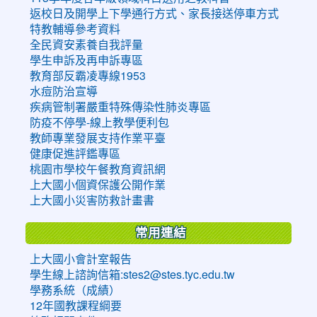
返校日及開學上下學通行方式、家長接送停車方式
特教輔導參考資料
全民資安素養自我評量
學生申訴及再申訴專區
教育部反霸凌專線1953
水痘防治宣導
疾病管制署嚴重特殊傳染性肺炎專區
防疫不停學-線上教學便利包
教師專業發展支持作業平臺
健康促進評鑑專區
桃園市學校午餐教育資訊網
上大國小個資保護公開作業
上大國小災害防救計畫書
常用連結
上大國小會計室報告
學生線上諮詢信箱:stes2@stes.tyc.edu.tw
學務系統（成績）
12年國教課程綱要