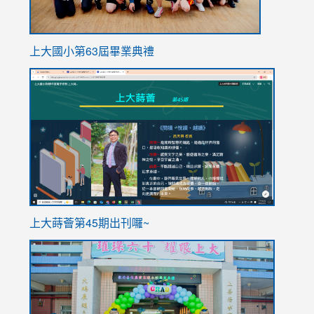
上大國小第63屆畢業典禮
link
link
to
to
https://sites.google.com/stes.tyc.edu.tw/113school
https
ink
上大蒔薈第45期出刊囉~
to
link
https://sites.google.com/stes.tyc.edu.tw/113school
to
https://
YfDQpp