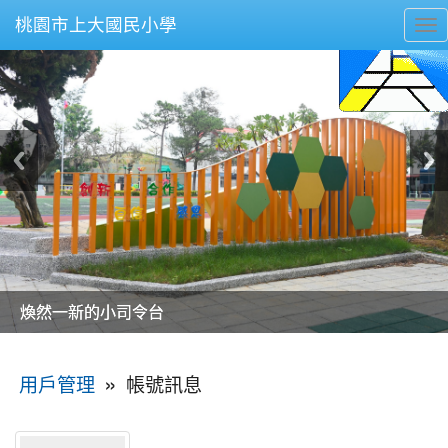
桃園市上大國民小學
To
nav
美麗的操場是我們活力的來源
美麗的操場是我們活力的來源
煥然一新的小司令台
煥然一新的小司令台
富含桃園埤塘田園風光意象的中廊
富含桃園埤塘田園風光意象的中廊
嶄新的中庭廣場
嶄新的中庭廣場
水生池生生不息
水生池生生不息
:::
»
帳號訊息
用戶管理