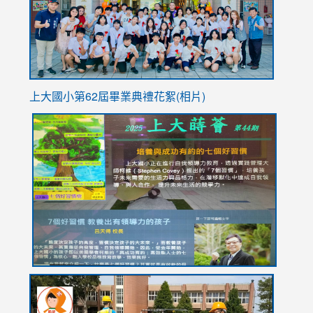
usp=sha
上大國小第62屆畢
業典禮花絮(相片)
link
link
link
link
link
to
to
to
to
to
https://drive.google.com/file/d/1I-
https://sites.google.com/stes.tyc.edu.tw/113school
https:
https:
https:
YfDQppRvyMk686kIw6SBbssEIZ6WnT/view?
usp=sh
8M
usp=sharing
link
link
link
to
to
to