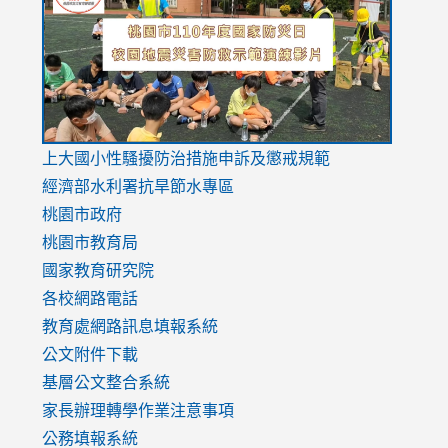
https://drive.google.com/file/d/1AXdrxzgdGrHK7k94y0
https:/
https:/
usp=sharing
v=hC_g
v=hC_g
link
上大國小性騷擾防治措施
申訴及懲戒規範
to
經濟部水利署抗旱節水專區
https://www.youtube.com/watch?
桃園市政府
v=mfpNykQ0g4M
桃園市教育局
國家教育研究院
各校網路電話
教育處網路訊息填報系統
公文附件下載
基層公文整合系統
家長辦理轉學作業注意事項
公務填報系統