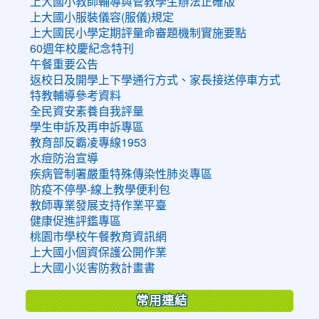
上大國小教師輔導與管教學生辦法正確版
上大國小服裝儀容(服儀)規定
上大國民小學定期評量命審題機制實施要點
60週年校慶紀念特刊
午餐重要公告
返校日及開學上下學通行方式、家長接送停車方式
特教輔導參考資料
全民資安素養自我評量
學生申訴及再申訴專區
教育部反霸凌專線1953
水痘防治宣導
疾病管制署嚴重特殊傳染性肺炎專區
防疫不停學-線上教學便利包
教師專業發展支持作業平臺
健康促進評鑑專區
桃園市學校午餐教育資訊網
上大國小個資保護公開作業
上大國小災害防救計畫書
常用連結