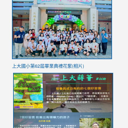
https://sites.google.com/stes.tyc.edu.tw/113school
to
https://
YfDQpp
usp=sha
上大國小第62屆畢
業典禮花絮(相片)
link
link
link
link
link
to
to
to
to
to
https://drive.google.com/file/d/1I-
https://sites.google.com/stes.tyc.edu.tw/113school
https:
https:
https:
YfDQppRvyMk686kIw6SBbssEIZ6WnT/view?
usp=sh
8M
usp=sharing