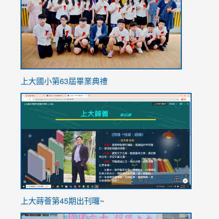
上大國小第63屆畢業典禮
link
link
to
to
https://sites.google.com/stes.tyc.edu.tw/113school
https
ink
上大蒔薈第45期出刊囉~
to
link