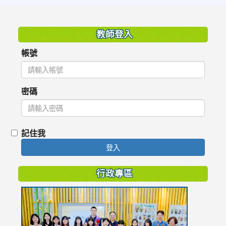
:::
教師登入
帳號
密碼
記住我
登入
行政專區
link
to
https://