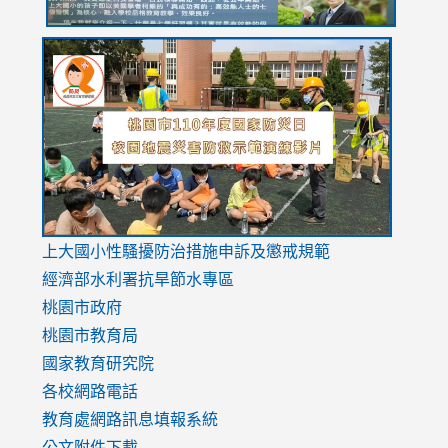
link
link
link
to
to
to
https://drive.google.com/file/d/1AXdrxzgdGrHK7k94y0
https:/
https:/
usp=sharing
v=hC_g
v=hC_g
link
上大國小性騷擾防治措施
申訴及懲戒規範
to
經濟部水利署抗旱節水專區
https://www.youtube.com/watch?
桃園市政府
v=mfpNykQ0g4M
桃園市教育局
國家教育研究院
各校網路電話
教育處網路訊息填報系統
公文附件下載