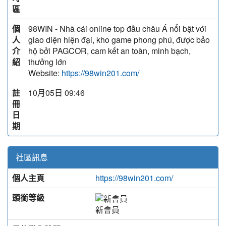
區
個
98WIN - Nhà cái online top đầu châu Á nổi bật với
人
giao diện hiện đại, kho game phong phú, được bảo
介
hộ bởi PAGCOR, cam kết an toàn, minh bạch,
紹
thưởng lớn
Website:
https://98win201.com/
註
10月05日 09:46
冊
日
期
社區訊息
個人主頁
https://98win201.com/
頭銜等級
新會員