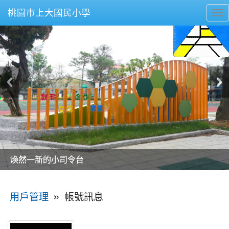
桃園市上大國民小學
To
nav
美麗的操場是我們活力的來源
美麗的操場是我們活力的來源
煥然一新的小司令台
煥然一新的小司令台
富含桃園埤塘田園風光意象的中廊
富含桃園埤塘田園風光意象的中廊
嶄新的中庭廣場
嶄新的中庭廣場
水生池生生不息
水生池生生不息
:::
»
帳號訊息
用戶管理