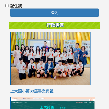
記住我
登入
行政專區
link
to
https://
上大國小第63屆畢業典禮
link
link
to
to