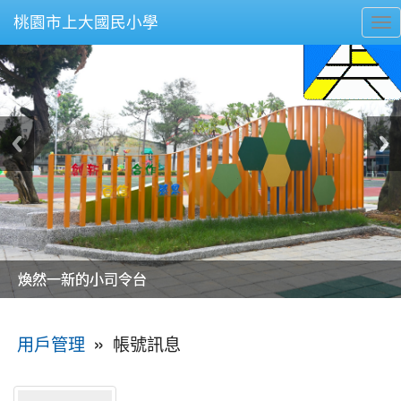
桃園市上大國民小學
To
nav
美麗的操場是我們活力的來源
美麗的操場是我們活力的來源
煥然一新的小司令台
煥然一新的小司令台
富含桃園埤塘田園風光意象的中廊
富含桃園埤塘田園風光意象的中廊
嶄新的中庭廣場
嶄新的中庭廣場
水生池生生不息
水生池生生不息
:::
»
帳號訊息
用戶管理