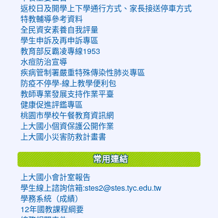
返校日及開學上下學通行方式、家長接送停車方式
特教輔導參考資料
全民資安素養自我評量
學生申訴及再申訴專區
教育部反霸凌專線1953
水痘防治宣導
疾病管制署嚴重特殊傳染性肺炎專區
防疫不停學-線上教學便利包
教師專業發展支持作業平臺
健康促進評鑑專區
桃園市學校午餐教育資訊網
上大國小個資保護公開作業
上大國小災害防救計畫書
常用連結
上大國小會計室報告
學生線上諮詢信箱:stes2@stes.tyc.edu.tw
學務系統（成績）
12年國教課程綱要