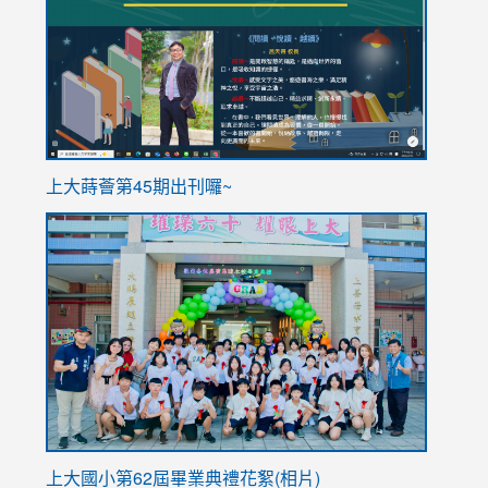
https://sites.google.com/stes.tyc.edu.tw/113school
https
ink
上大蒔薈第45期出刊囉~
to
link
https://sites.google.com/stes.tyc.edu.tw/113school
to
https://
YfDQpp
usp=sha
上大國小第62屆畢
業典禮花絮(相片)