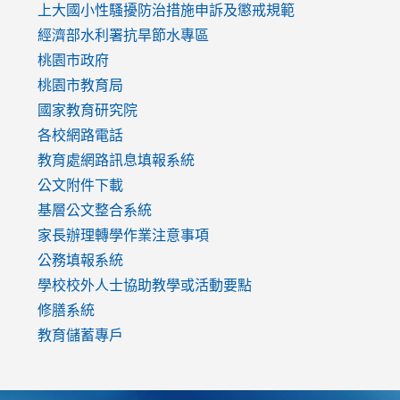
link
上大國小性騷擾防治措施
申訴及懲戒規範
to
經濟部水利署抗旱節水專區
https://www.youtube.com/watch?
桃園市政府
v=mfpNykQ0g4M
桃園市教育局
國家教育研究院
各校網路電話
教育處網路訊息填報系統
公文附件下載
基層公文整合系統
家長辦理轉學作業注意事項
公務填報系統
學校校外人士協助教學或活動要點
修膳系統
教育儲蓄專戶