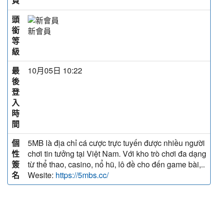
頁
頭
銜
新會員
等
級
最
10月05日 10:22
後
登
入
時
間
個
5MB là địa chỉ cá cược trực tuyến được nhiều người
性
chơi tin tưởng tại Việt Nam. Với kho trò chơi đa dạng
簽
từ thể thao, casino, nổ hũ, lô đề cho đến game bài,..
名
Wesite:
https://5mbs.cc/