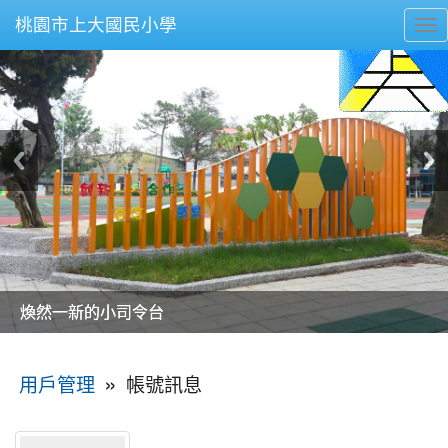
桃園市上大國民小學
To
nav
美麗的操場是我們活力的來源
美麗的操場是我們活力的來源
煥然一新的小司令台
煥然一新的小司令台
富含桃園埤塘田園風光意象的中廊
富含桃園埤塘田園風光意象的中廊
嶄新的中庭廣場
嶄新的中庭廣場
水生池生生不息
水生池生生不息
:::
»
帳號訊息
用戶管理