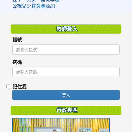
公視兒少教育資源網
:::
教師登入
帳號
密碼
記住我
登入
行政專區
link
to