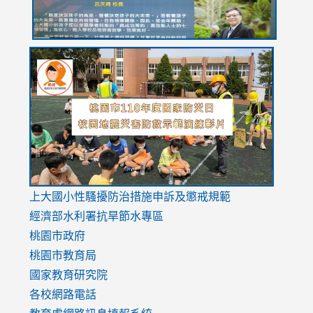
link
link
link
to
to
to
https://drive.google.com/file/d/1AXdrxzgdGrHK7k94y0
https:/
https:/
usp=sharing
v=hC_g
v=hC_g
link
上大國小性騷擾防治措施
申訴及懲戒規範
to
經濟部水利署抗旱節水專區
https://www.youtube.com/watch?
桃園市政府
v=mfpNykQ0g4M
桃園市教育局
國家教育研究院
各校網路電話