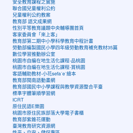
安全教育課程之實施
聯合國兒童權利公約
兒童權利公約教案
教育部 語文成果網
性別平等教育議題中央輔導團首頁
客家委員會「來上客」
教育部第二期中小學科學教育中程計畫
勞動部編製國民小學四年級勞動教育補充教材35篇
數位學習推動辦公室
桃園市自編在地生活化課程-品桃園
桃園市自編在地生活化課程-賞桃園
客語輔助教材-小花sefaˊeˋ繪本
教育部閩南語動畫網
教育部國民中小學課程與教學資源整合平臺
標準字體筆順學習網
ICRT
原住民語E樂園
桃園市原住民族部落大學電子書櫃
教育部紫錐花運動
臺灣教育研究資源網
性平、交安、健促專區