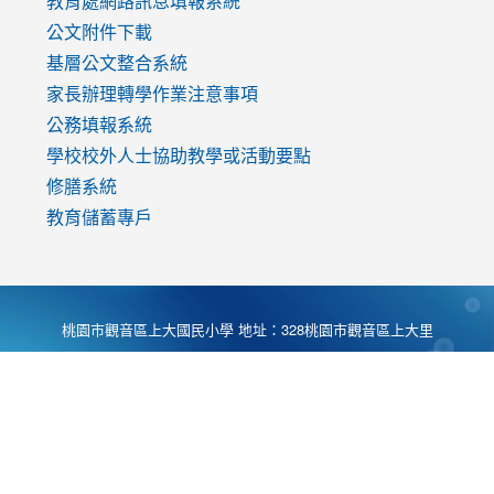
教育處網路訊息填報系統
公文附件下載
基層公文整合系統
家長辦理轉學作業注意事項
公務填報系統
學校校外人士協助教學或活動要點
修膳系統
教育儲蓄專戶
桃園市觀音區上大國民小學 地址：328桃園市觀音區上大里
大湖路1段540號 電話:03-4901174 傳真:03-4900781 Desing
by
Zyinfo