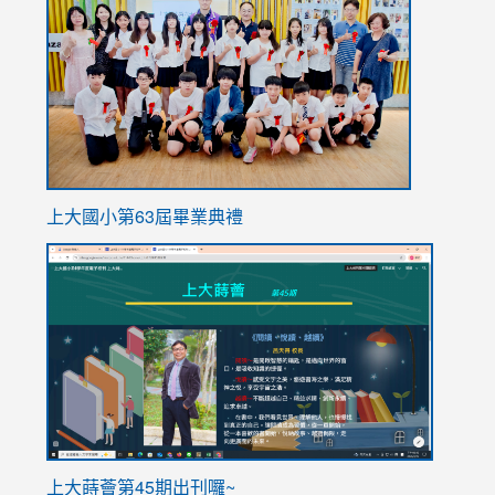
https://
上大國小第63屆畢業典禮
link
link
to
to
https://sites.google.com/stes.tyc.edu.tw/113school
https
ink
上大蒔薈第45期出刊囉~