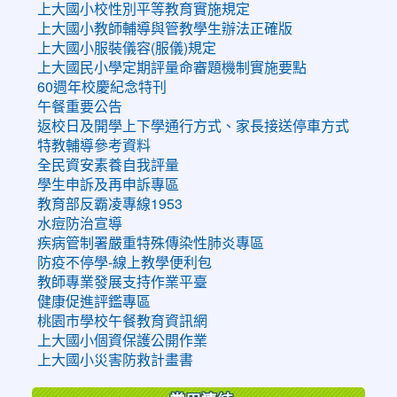
上大國小校性別平等教育實施規定
上大國小教師輔導與管教學生辦法正確版
上大國小服裝儀容(服儀)規定
上大國民小學定期評量命審題機制實施要點
60週年校慶紀念特刊
午餐重要公告
返校日及開學上下學通行方式、家長接送停車方式
特教輔導參考資料
全民資安素養自我評量
學生申訴及再申訴專區
教育部反霸凌專線1953
水痘防治宣導
疾病管制署嚴重特殊傳染性肺炎專區
防疫不停學-線上教學便利包
教師專業發展支持作業平臺
健康促進評鑑專區
桃園市學校午餐教育資訊網
上大國小個資保護公開作業
上大國小災害防救計畫書