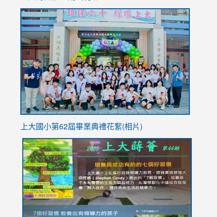
to
link
https://sites.google.com/stes.tyc.edu.tw/113school
to
https://
YfDQpp
usp=sha
上大國小第62屆畢
業典禮花絮(相片)
link
link
link
link
link
to
to
to
to
to
https://drive.google.com/file/d/1I-
https://sites.google.com/stes.tyc.edu.tw/113school
https:
https:
https:
YfDQppRvyMk686kIw6SBbssEIZ6WnT/view?
usp=sh
8M
usp=sharing