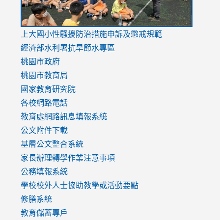
link
上大國小性騷擾防治措施
申訴及懲戒規範
to
經濟部水利署抗旱節水專區
https://www.youtube.com/watch?
桃園市政府
v=mfpNykQ0g4M
桃園市教育局
國家教育研究院
各校網路電話
教育處網路訊息填報系統
公文附件下載
基層公文整合系統
家長辦理轉學作業注意事項
公務填報系統
學校校外人士協助教學或活動要點
修膳系統
教育儲蓄專戶