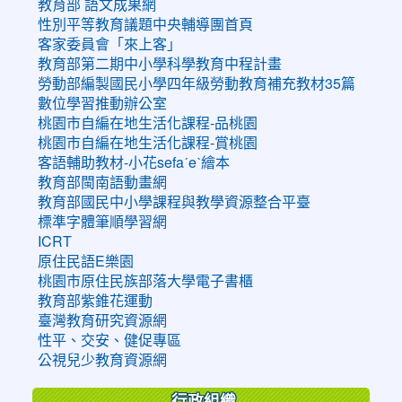
教育部 語文成果網
性別平等教育議題中央輔導團首頁
客家委員會「來上客」
教育部第二期中小學科學教育中程計畫
勞動部編製國民小學四年級勞動教育補充教材35篇
數位學習推動辦公室
桃園市自編在地生活化課程-品桃園
桃園市自編在地生活化課程-賞桃園
客語輔助教材-小花sefaˊeˋ繪本
教育部閩南語動畫網
教育部國民中小學課程與教學資源整合平臺
標準字體筆順學習網
ICRT
原住民語E樂園
桃園市原住民族部落大學電子書櫃
教育部紫錐花運動
臺灣教育研究資源網
性平、交安、健促專區
公視兒少教育資源網
行政組織