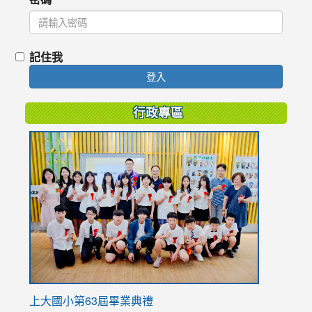
記住我
登入
行政專區
link
to
https://
上大國小第63屆畢業典禮