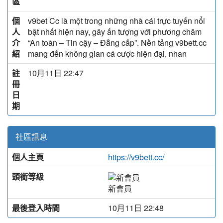
區
個
v9bet Cc là một trong những nhà cái trực tuyến nổi
人
bật nhất hiện nay, gây ấn tượng với phương châm
介
“An toàn – Tin cậy – Đẳng cấp”. Nền tảng v9bett.cc
紹
mang đến không gian cá cược hiện đại, nhan
註
10月11日 22:47
冊
日
期
社區訊息
個人主頁
https://v9bett.cc/
頭銜等級
新會員
最後登入時間
10月11日 22:48