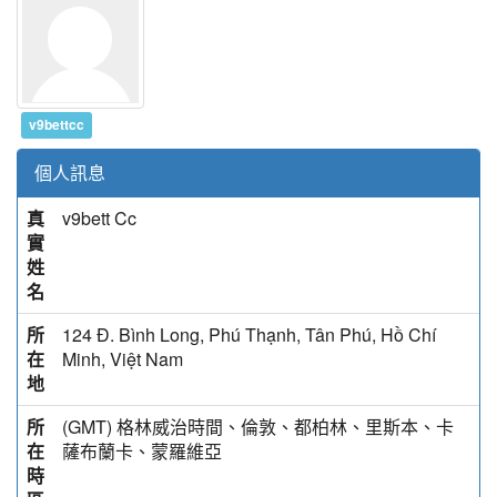
v9bettcc
個人訊息
真
v9bett Cc
實
姓
名
所
124 Đ. Bình Long, Phú Thạnh, Tân Phú, Hồ Chí
在
Minh, Việt Nam
地
所
(GMT) 格林威治時間、倫敦、都柏林、里斯本、卡
在
薩布蘭卡、蒙羅維亞
時