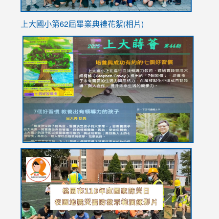
上大國小第62屆畢
業典禮花絮(相片)
link
link
link
link
link
to
to
to
to
to
https://drive.google.com/file/d/1I-
https://sites.google.com/stes.tyc.edu.tw/113school
https:
https:
https:
YfDQppRvyMk686kIw6SBbssEIZ6WnT/view?
usp=sh
8M
usp=sharing
link
link
link
to
to
to
https://drive.google.com/file/d/1AXdrxzgdGrHK7k94y0
https:/
https:/
usp=sharing
v=hC_g
v=hC_g