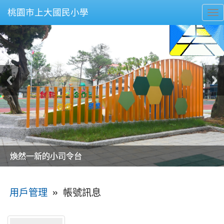
桃園市上大國民小學
To
nav
美麗的操場是我們活力的來源
美麗的操場是我們活力的來源
煥然一新的小司令台
煥然一新的小司令台
富含桃園埤塘田園風光意象的中廊
富含桃園埤塘田園風光意象的中廊
嶄新的中庭廣場
嶄新的中庭廣場
水生池生生不息
水生池生生不息
:::
»
帳號訊息
用戶管理