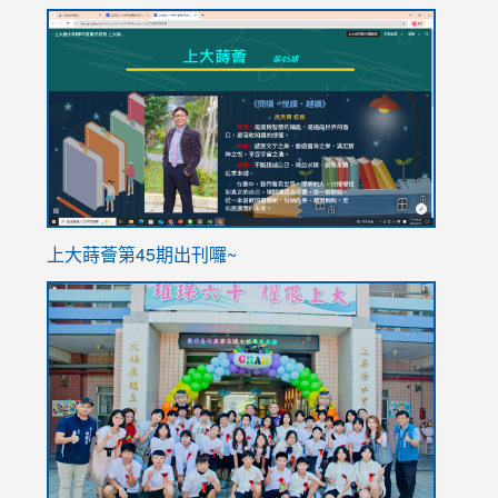
link
link
to
to
https://sites.google.com/stes.tyc.edu.tw/113school
https
ink
上大蒔薈第45期出刊囉~
to
link
https://sites.google.com/stes.tyc.edu.tw/113school
to
https://
YfDQpp
usp=sha