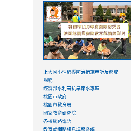
link
link
link
link
to
to
to
to
https://sites.google.com/stes.tyc.ed
https://drive.google.com/file/d/1AXdr
https://youtu.be/jJOMVWY3-
https://drive.google.com/file/d/1AXdr
usp=sharing
8M
usp=sharing
link
link
to
to
link
上大國小性騷擾防治措施
申訴及懲戒
https://www.youtube.com/watch?
https://www.youtube.com/watch?
to
規範
v=hC_gdZndU9s
v=hC_gdZndU9s
https://www.youtube.com/watch?
經濟部水利署抗旱節水專區
v=mfpNykQ0g4M
桃園市政府
桃園市教育局
國家教育研究院
各校網路電話
教育處網路訊息填報系統