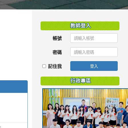
:::
教師登入
帳號
密碼
記住我
登入
行政專區