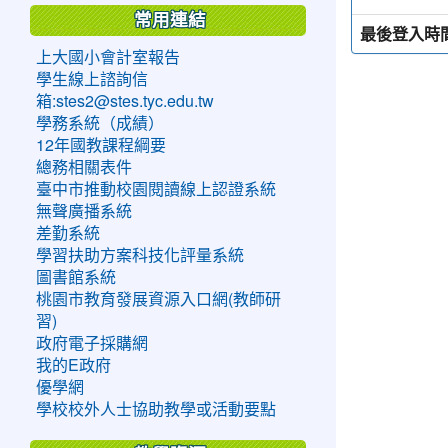
常用連結
最後登入時
上大國小會計室報告
學生線上諮詢信
箱:stes2@stes.tyc.edu.tw
學務系統（成績）
12年國教課程綱要
總務相關表件
臺中市推動校園閱讀線上認證系統
無聲廣播系統
差勤系統
學習扶助方案科技化評量系統
圖書館系統
桃園市教育發展資源入口網(教師研
習)
政府電子採購網
我的E政府
優學網
學校校外人士協助教學或活動要點