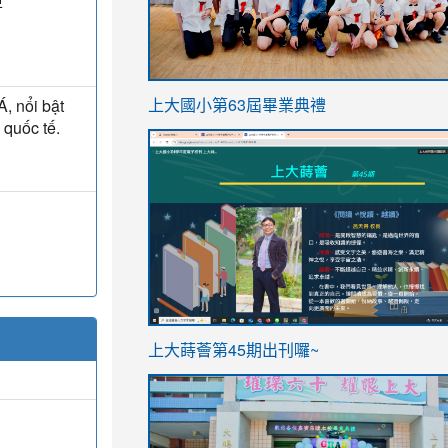
亞
link
, nổi bật
上大國小第63屆畢業典禮
to
 quốc tế.
link
https://sites.google.com/stes.t
to
https://sites.google.com/stes.tyc.ed
ink
link
上大蒔薈第45期出刊囉~
to
to
https://sites.google.com/stes.tyc.ed
https://sites.google.com/stes.t