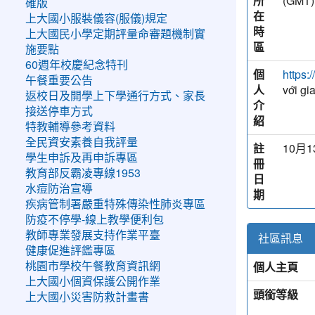
所
(GM
確版
在
上大國小服裝儀容(服儀)規定
時
上大國民小學定期評量命審題機制實
區
施要點
60週年校慶紀念特刊
個
https:
午餐重要公告
人
với gi
返校日及開學上下學通行方式、家長
介
接送停車方式
紹
特教輔導參考資料
全民資安素養自我評量
註
10月1
學生申訴及再申訴專區
冊
教育部反霸凌專線1953
日
水痘防治宣導
期
疾病管制署嚴重特殊傳染性肺炎專區
防疫不停學-線上教學便利包
教師專業發展支持作業平臺
社區訊息
健康促進評鑑專區
個人主頁
桃園市學校午餐教育資訊網
上大國小個資保護公開作業
頭銜等級
上大國小災害防救計畫書