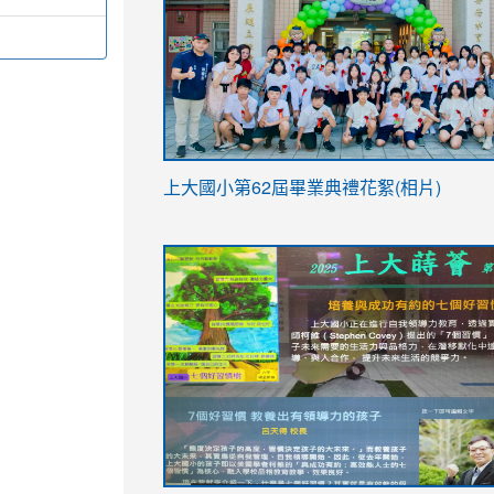
link
上大國小第62屆畢
業典禮花絮(相片)
to
link
link
https://drive.google.com/file/d/1I-
to
to
YfDQppRvyMk686kIw6SBbssEIZ6WnT/vi
https://drive.google.com/file/d/1I-
https://sites.google.com/stes.tyc.ed
usp=sharing
YfDQppRvyMk686kIw6SBbssEIZ6WnT/vi
usp=sharing