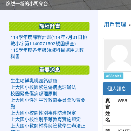
美麗的操場是我們活力的來源
美麗的操場是我們活力的來源
煥然一新的小司令台
煥然一新的小司令台
富含桃園埤塘田園風光意象的中廊
富含桃園埤塘田園風光意象的中廊
嶄新的中庭廣場
嶄新的中庭廣場
水生池生生不息
水生池生生不息
:::
:::
用戶管理
課程計畫
114學年度課程計畫(114年7月31日桃
教小字第1140071603號函備查)
115學年度各年級領域科目選用之教
科書
重要消息
w88abiz1
生生喝鮮乳桃園鈣健康
上大國小校園緊急傷病處理辦法
個人訊息
校園緊急傷病處理原則
真
W88
上大國小性別平等教育委員會設置要
實
點
姓
上大國小校園性別事件防治規定
名
上大國小校性別平等教育實施規定
上大國小教師輔導與管教學生辦法正