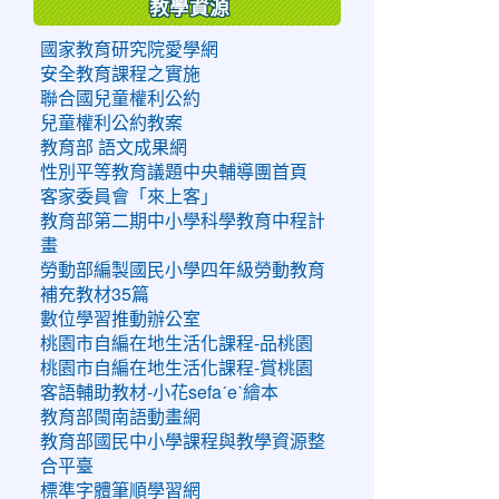
教學資源
國家教育研究院愛學網
安全教育課程之實施
聯合國兒童權利公約
兒童權利公約教案
教育部 語文成果網
性別平等教育議題中央輔導團首頁
客家委員會「來上客」
教育部第二期中小學科學教育中程計
畫
勞動部編製國民小學四年級勞動教育
補充教材35篇
數位學習推動辦公室
桃園市自編在地生活化課程-品桃園
桃園市自編在地生活化課程-賞桃園
客語輔助教材-小花sefaˊeˋ繪本
教育部閩南語動畫網
教育部國民中小學課程與教學資源整
合平臺
標準字體筆順學習網