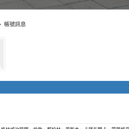
»
帳號訊息