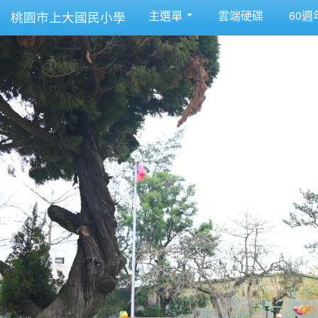
主選單
雲端硬碟
60週
桃園市上大國民小學