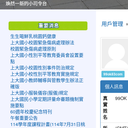
美麗的操場是我們活力的來源
美麗的操場是我們活力的來源
煥然一新的小司令台
煥然一新的小司令台
富含桃園埤塘田園風光意象的中廊
富含桃園埤塘田園風光意象的中廊
嶄新的中庭廣場
嶄新的中庭廣場
水生池生生不息
水生池生生不息
:::
:::
用戶管理
重要消息
生生喝鮮乳桃園鈣健康
上大國小校園緊急傷病處理辦法
校園緊急傷病處理原則
上大國小性別平等教育委員會設置要
點
上大國小校園性別事件防治規定
99ok83com
上大國小校性別平等教育實施規定
上大國小教師輔導與管教學生辦法正
個人訊息
確版
上大國小服裝儀容(服儀)規定
真
99OK
上大國民小學定期評量命審題機制實
實
施要點
姓
60週年校慶紀念特刊
名
午餐重要公告
114學年度課程計畫(114年7月31日桃