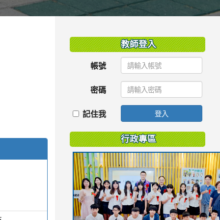
:::
教師登入
帳號
密碼
記住我
登入
行政專區