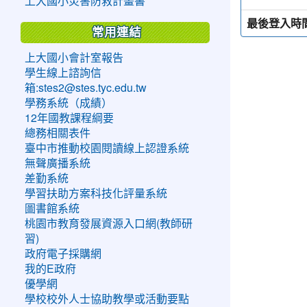
上大國小災害防救計畫書
最後登入時
常用連結
上大國小會計室報告
學生線上諮詢信
箱:stes2@stes.tyc.edu.tw
學務系統（成績）
12年國教課程綱要
總務相關表件
臺中市推動校園閱讀線上認證系統
無聲廣播系統
差勤系統
學習扶助方案科技化評量系統
圖書館系統
桃園市教育發展資源入口網(教師研
習)
政府電子採購網
我的E政府
優學網
學校校外人士協助教學或活動要點