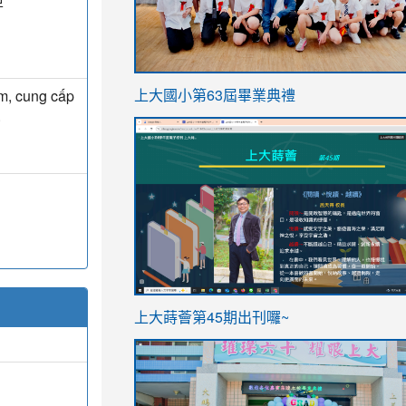
亞
link
am, cung cấp
上大國小第63屆畢業典禮
to
.
link
https://sites.google.com/stes.t
to
https://sites.google.com/stes.tyc.ed
ink
link
上大蒔薈第45期出刊囉~
to
to
https://sites.google.com/stes.tyc.ed
https://sites.google.com/stes.t