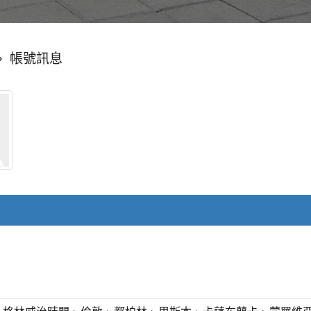
»
帳號訊息