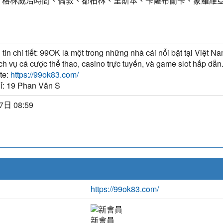
T) 格林威治時間、倫敦、都柏林、里斯本、卡薩布蘭卡、蒙羅維
tin chi tiết: 99OK là một trong những nhà cái nổi bật tại Việt N
ch vụ cá cược thể thao, casino trực tuyến, và game slot hấp dẫn
te:
https://99ok83.com/
hỉ: 19 Phan Văn S
7日 08:59
https://99ok83.com/
新會員