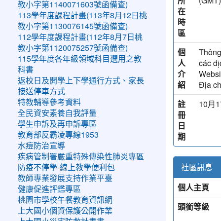
所
(GM
教小字第1140071603號函備查)
在
113學年度課程計畫(113年8月12日桃
時
教小字第1130076145號函備查)
區
112學年度課程計畫(112年8月7日桃
教小字第1120075257號函備查)
個
Thông 
115學年度各年級領域科目選用之教
人
các dị
科書
介
Websi
返校日及開學上下學通行方式、家長
紹
Địa c
接送停車方式
特教輔導參考資料
註
10月1
全民資安素養自我評量
冊
學生申訴及再申訴專區
日
教育部反霸凌專線1953
期
水痘防治宣導
疾病管制署嚴重特殊傳染性肺炎專區
社區訊息
防疫不停學-線上教學便利包
教師專業發展支持作業平臺
個人主頁
健康促進評鑑專區
桃園市學校午餐教育資訊網
頭銜等級
上大國小個資保護公開作業