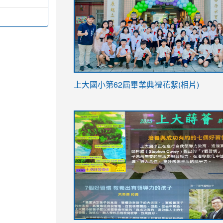
link
上大國小第62屆畢
業典禮花絮(相片)
to
link
link
https://drive.google.com/file/d/1I-
to
to
YfDQppRvyMk686kIw6SBbssEIZ6WnT/vi
https://drive.google.com/file/d/1I-
https://sites.google.com/stes.tyc.ed
usp=sharing
YfDQppRvyMk686kIw6SBbssEIZ6WnT/vi
usp=sharing