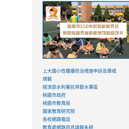
link
link
link
link
to
to
to
to
https://sites.google.com/stes.tyc.ed
https://drive.google.com/file/d/1AXdr
https://youtu.be/jJOMVWY3-
https://drive.google.com/file/d/1AXdr
usp=sharing
8M
usp=sharing
link
link
to
to
link
上大國小性騷擾防治措施
申訴及懲戒
https://www.youtube.com/watch?
https://www.youtube.com/watch?
to
規範
v=hC_gdZndU9s
v=hC_gdZndU9s
https://www.youtube.com/watch?
經濟部水利署抗旱節水專區
v=mfpNykQ0g4M
桃園市政府
桃園市教育局
國家教育研究院
各校網路電話
教育處網路訊息填報系統