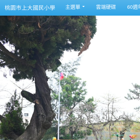
主選單
雲端硬碟
60週
桃園市上大國民小學