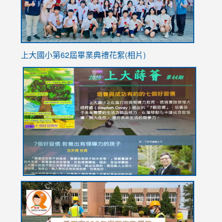
上大國小第62屆畢
業典禮花絮(相片)
link
link
link
link
link
to
to
to
to
to
https://drive.google.com/file/d/1I-
https://sites.google.com/stes.tyc.edu.tw/113school
https:
https:
https:
YfDQppRvyMk686kIw6SBbssEIZ6WnT/view?
usp=sh
8M
usp=sharing
link
link
link
to
to
to
https://drive.google.com/file/d/1AXdrxzgdGrHK7k94y0
https:/
https:/