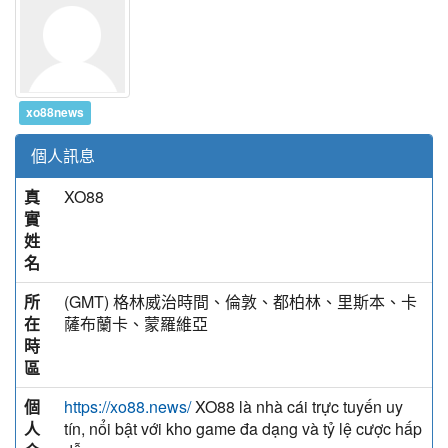
xo88news
個人訊息
真
XO88
實
姓
名
所
(GMT) 格林威治時間、倫敦、都柏林、里斯本、卡
在
薩布蘭卡、蒙羅維亞
時
區
個
XO88 là nhà cái trực tuyến uy
https://xo88.news/
人
tín, nổi bật với kho game đa dạng và tỷ lệ cược hấp