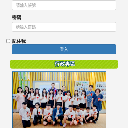
密碼
記住我
登入
行政專區
link
to
https://