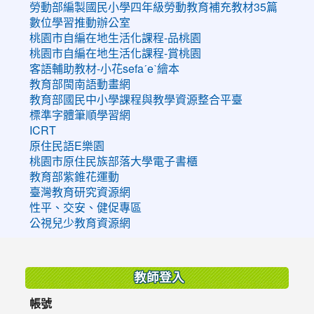
勞動部編製國民小學四年級勞動教育補充教材35篇
數位學習推動辦公室
桃園市自編在地生活化課程-品桃園
桃園市自編在地生活化課程-賞桃園
客語輔助教材-小花sefaˊeˋ繪本
教育部閩南語動畫網
教育部國民中小學課程與教學資源整合平臺
標準字體筆順學習網
ICRT
原住民語E樂園
桃園市原住民族部落大學電子書櫃
教育部紫錐花運動
臺灣教育研究資源網
性平、交安、健促專區
公視兒少教育資源網
:::
教師登入
帳號