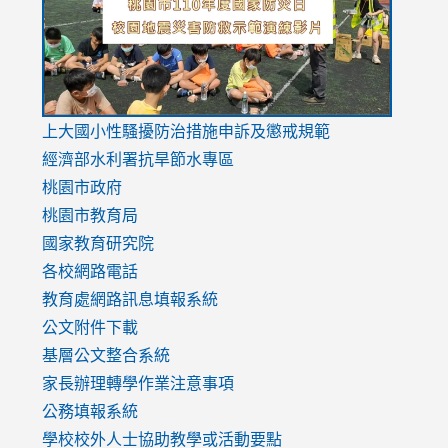
usp=sharing
v=hC_g
v=hC_g
link
上大國小性騷擾防治措施
申訴及懲戒規範
to
經濟部水利署抗旱節水專區
https://www.youtube.com/watch?
桃園市政府
v=mfpNykQ0g4M
桃園市教育局
國家教育研究院
各校網路電話
教育處網路訊息填報系統
公文附件下載
基層公文整合系統
家長辦理轉學作業注意事項
公務填報系統
學校校外人士協助教學或活動要點