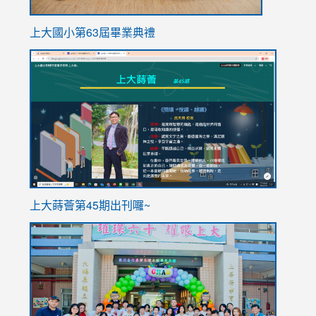
上大國小第63屆畢業典禮
link
link
to
to
https://sites.google.com/stes.tyc.edu.tw/113school
https
ink
上大蒔薈第45期出刊囉~
to
link
https://sites.google.com/stes.tyc.edu.tw/113school
to
https://
YfDQpp
usp=sha