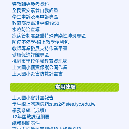
特教輔導參考資料
全民資安素養自我評量
學生申訴及再申訴專區
教育部反霸凌專線1953
水痘防治宣導
疾病管制署嚴重特殊傳染性肺炎專區
防疫不停學-線上教學便利包
教師專業發展支持作業平臺
健康促進評鑑專區
桃園市學校午餐教育資訊網
上大國小個資保護公開作業
上大國小災害防救計畫書
常用連結
上大國小會計室報告
學生線上諮詢信箱:stes2@stes.tyc.edu.tw
學務系統（成績）
12年國教課程綱要
總務相關表件