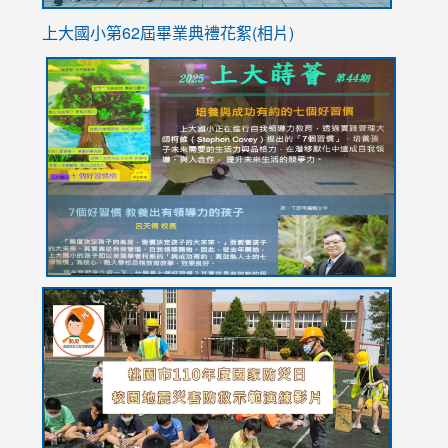
上大國小第62屆畢
業典禮花絮(相片)
link
link
link
link
link
to
to
to
to
to
https://drive.google.com/file/d/1I-
https://sites.google.com/stes.tyc.edu.tw/113school
https:
https:
https:
YfDQppRvyMk686kIw6SBbssEIZ6WnT/view?
usp=sh
8M
usp=sharing
link
link
link
to
to
to
https://drive.google.com/file/d/1AXdrxzgdGrHK7k94y0
https:/
https:/
usp=sharing
v=hC_g
v=hC_g