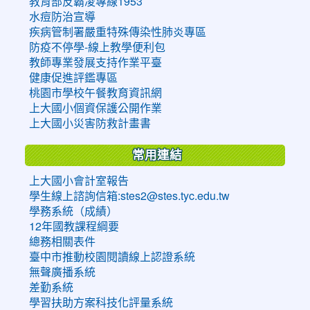
教育部反霸凌專線1953
水痘防治宣導
疾病管制署嚴重特殊傳染性肺炎專區
防疫不停學-線上教學便利包
教師專業發展支持作業平臺
健康促進評鑑專區
桃園市學校午餐教育資訊網
上大國小個資保護公開作業
上大國小災害防救計畫書
常用連結
上大國小會計室報告
學生線上諮詢信箱:stes2@stes.tyc.edu.tw
學務系統（成績）
12年國教課程綱要
總務相關表件
臺中市推動校園閱讀線上認證系統
無聲廣播系統
差勤系統
學習扶助方案科技化評量系統