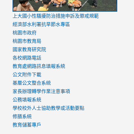
link
上大國小性騷擾防治措施
申訴及懲戒規範
to
經濟部水利署抗旱節水專區
https://www.youtube.com/watch?
桃園市政府
v=mfpNykQ0g4M
桃園市教育局
國家教育研究院
各校網路電話
教育處網路訊息填報系統
公文附件下載
基層公文整合系統
家長辦理轉學作業注意事項
公務填報系統
學校校外人士協助教學或活動要點
修膳系統
教育儲蓄專戶