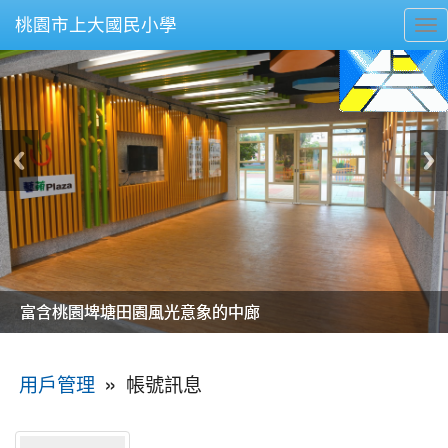
桃園市上大國民小學
To
nav
美麗的操場是我們活力的來源
美麗的操場是我們活力的來源
煥然一新的小司令台
煥然一新的小司令台
富含桃園埤塘田園風光意象的中廊
富含桃園埤塘田園風光意象的中廊
嶄新的中庭廣場
嶄新的中庭廣場
水生池生生不息
水生池生生不息
:::
»
帳號訊息
用戶管理