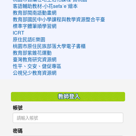
客語輔助教材-小花sefaˊeˋ繪本
教育部閩南語動畫網
教育部國民中小學課程與教學資源整合平臺
標準字體筆順學習網
ICRT
原住民語E樂園
桃園市原住民族部落大學電子書櫃
教育部紫錐花運動
臺灣教育研究資源網
性平、交安、健促專區
公視兒少教育資源網
:::
教師登入
帳號
密碼