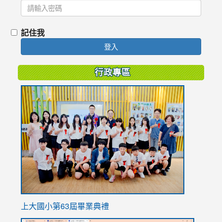
記住我
登入
行政專區
link
to
https://
上大國小第63屆畢業典禮