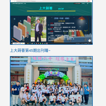
link
link
to
to
https://sites.google.com/stes.tyc.edu.tw/113school
https
ink
上大蒔薈第45期出刊囉~
to
link
https://sites.google.com/stes.tyc.edu.tw/113school
to
https://
YfDQpp
usp=sha