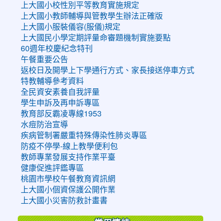
上大國小校性別平等教育實施規定
上大國小教師輔導與管教學生辦法正確版
上大國小服裝儀容(服儀)規定
上大國民小學定期評量命審題機制實施要點
60週年校慶紀念特刊
午餐重要公告
返校日及開學上下學通行方式、家長接送停車方式
特教輔導參考資料
全民資安素養自我評量
學生申訴及再申訴專區
教育部反霸凌專線1953
水痘防治宣導
疾病管制署嚴重特殊傳染性肺炎專區
防疫不停學-線上教學便利包
教師專業發展支持作業平臺
健康促進評鑑專區
桃園市學校午餐教育資訊網
上大國小個資保護公開作業
上大國小災害防救計畫書