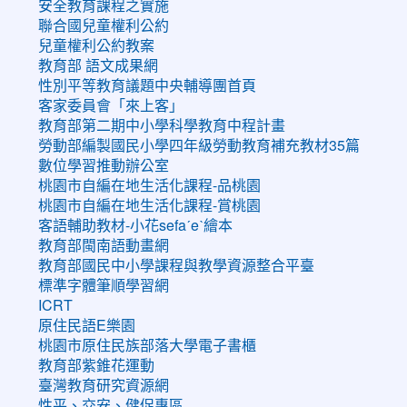
安全教育課程之實施
聯合國兒童權利公約
兒童權利公約教案
教育部 語文成果網
性別平等教育議題中央輔導團首頁
客家委員會「來上客」
教育部第二期中小學科學教育中程計畫
勞動部編製國民小學四年級勞動教育補充教材35篇
數位學習推動辦公室
桃園市自編在地生活化課程-品桃園
桃園市自編在地生活化課程-賞桃園
客語輔助教材-小花sefaˊeˋ繪本
教育部閩南語動畫網
教育部國民中小學課程與教學資源整合平臺
標準字體筆順學習網
ICRT
原住民語E樂園
桃園市原住民族部落大學電子書櫃
教育部紫錐花運動
臺灣教育研究資源網
性平、交安、健促專區