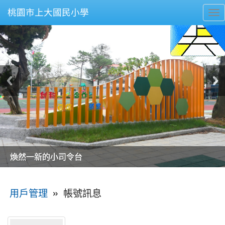
桃園市上大國民小學
To
nav
美麗的操場是我們活力的來源
美麗的操場是我們活力的來源
煥然一新的小司令台
煥然一新的小司令台
富含桃園埤塘田園風光意象的中廊
富含桃園埤塘田園風光意象的中廊
嶄新的中庭廣場
嶄新的中庭廣場
水生池生生不息
水生池生生不息
:::
»
帳號訊息
用戶管理