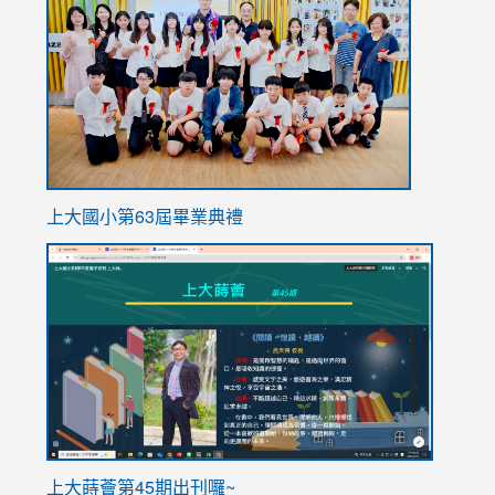
https://
上大國小第63屆畢業典禮
link
link
to
to
https://sites.google.com/stes.tyc.edu.tw/113school
https
ink
上大蒔薈第45期出刊囉~