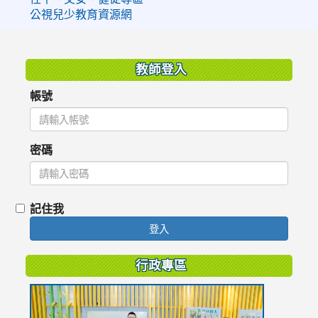
公視兒少教育資源網
:::
教師登入
帳號
密碼
記住我
登入
行政專區
link
to