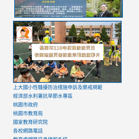
link
link
link
to
to
to
https://drive.google.com/file/d/1AXdrxzgdGrHK7k94y0
https:/
https:/
usp=sharing
v=hC_g
v=hC_g
link
上大國小性騷擾防治措施
申訴及懲戒規範
to
經濟部水利署抗旱節水專區
https://www.youtube.com/watch?
桃園市政府
v=mfpNykQ0g4M
桃園市教育局
國家教育研究院
各校網路電話