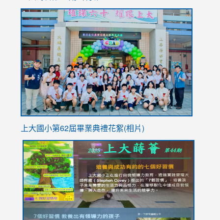
to
link
https://sites.google.com/stes.tyc.edu.tw/113school
to
https://
YfDQpp
usp=sha
上大國小第62屆畢
業典禮花絮(相片)
link
link
link
link
link
to
to
to
to
to
https://drive.google.com/file/d/1I-
https://sites.google.com/stes.tyc.edu.tw/113school
https:
https:
https:
YfDQppRvyMk686kIw6SBbssEIZ6WnT/view?
usp=sh
8M
usp=sharing