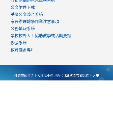
教育處網路訊息填報系統
公文附件下載
基層公文整合系統
家長辦理轉學作業注意事項
公務填報系統
學校校外人士協助教學或活動要點
修膳系統
教育儲蓄專戶
桃園市觀音區上大國民小學 地址：328桃園市觀音區上大里
大湖路1段540號 電話:03-4901174 傳真:03-4900781 Desing
by
Zyinfo