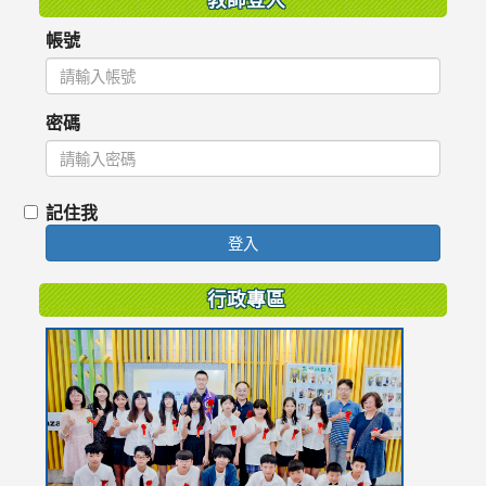
帳號
密碼
記住我
登入
行政專區
link
to
https://