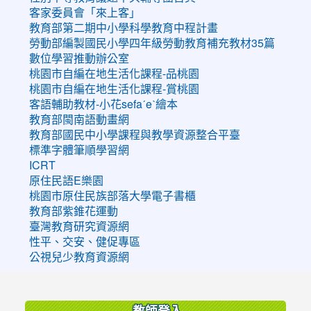
客家委員會「來上客」
教育部第二期中小學科學教育中程計畫
勞動部編製國民小學四年級勞動教育補充教材35篇
數位學習推動辦公室
桃園市自編在地生活化課程-品桃園
桃園市自編在地生活化課程-賞桃園
客語輔助教材-小花sefaˊeˋ繪本
教育部閩南語動畫網
教育部國民中小學課程與教學資源整合平臺
標準字體筆順學習網
ICRT
原住民語E樂園
桃園市原住民族部落大學電子書櫃
教育部紫錐花運動
臺灣教育研究資源網
性平、交安、健促專區
公視兒少教育資源網
:::
教師登入