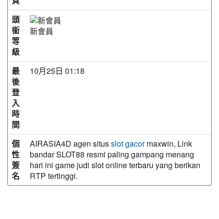
頁
頭
銜
新會員
等
級
最
10月25日 01:18
後
登
入
時
間
個
AIRASIA4D agen situs
maxwin, Link
slot gacor
性
bandar SLOT88 resmi paling gampang menang
簽
hari ini game judi slot online terbaru yang berikan
名
RTP tertinggi.