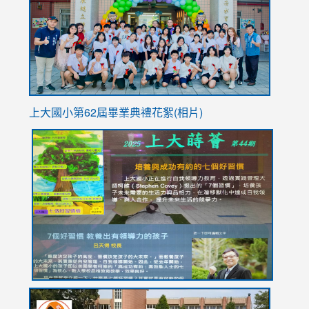
YfDQpp
usp=sha
上大國小第62屆畢
業典禮花絮(相片)
link
link
link
link
link
to
to
to
to
to
https://drive.google.com/file/d/1I-
https://sites.google.com/stes.tyc.edu.tw/113school
https:
https:
https:
YfDQppRvyMk686kIw6SBbssEIZ6WnT/view?
usp=sh
8M
usp=sharing
link
link
link