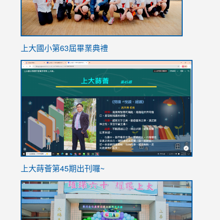
上大國小第63屆畢業典禮
link
link
to
to
https://sites.google.com/stes.tyc.edu.tw/113school
https
ink
上大蒔薈第45期出刊囉~
to
link
https://sites.google.com/stes.tyc.edu.tw/113school
to
https://