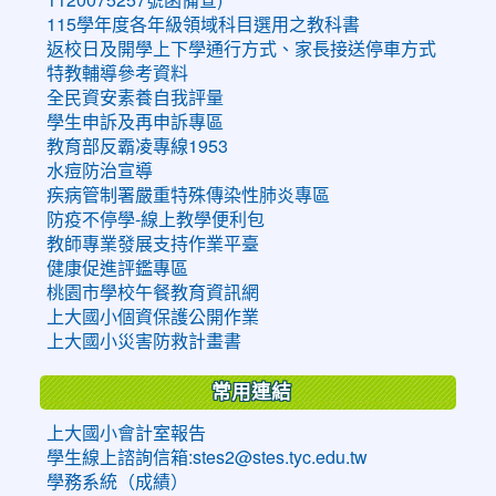
115學年度各年級領域科目選用之教科書
返校日及開學上下學通行方式、家長接送停車方式
特教輔導參考資料
全民資安素養自我評量
學生申訴及再申訴專區
教育部反霸凌專線1953
水痘防治宣導
疾病管制署嚴重特殊傳染性肺炎專區
防疫不停學-線上教學便利包
教師專業發展支持作業平臺
健康促進評鑑專區
桃園市學校午餐教育資訊網
上大國小個資保護公開作業
上大國小災害防救計畫書
常用連結
上大國小會計室報告
學生線上諮詢信箱:stes2@stes.tyc.edu.tw
學務系統（成績）