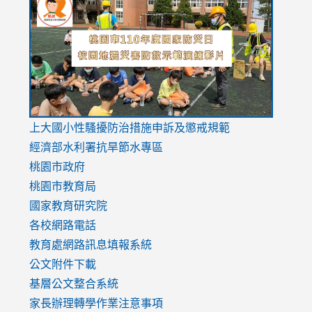
to
to
to
https://drive.google.com/file/d/1AXdrxzgdGrHK7k94y0
https:/
https:/
usp=sharing
v=hC_g
v=hC_g
link
上大國小性騷擾防治措施
申訴及懲戒規範
to
經濟部水利署抗旱節水專區
https://www.youtube.com/watch?
桃園市政府
v=mfpNykQ0g4M
桃園市教育局
國家教育研究院
各校網路電話
教育處網路訊息填報系統
公文附件下載
基層公文整合系統
家長辦理轉學作業注意事項