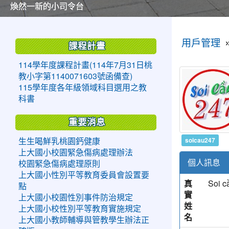
美麗的操場是我們活力的來源
美麗的操場是我們活力的來源
煥然一新的小司令台
煥然一新的小司令台
富含桃園埤塘田園風光意象的中廊
富含桃園埤塘田園風光意象的中廊
嶄新的中庭廣場
嶄新的中庭廣場
水生池生生不息
水生池生生不息
:::
:::
用戶管理
課程計畫
114學年度課程計畫(114年7月31日桃
教小字第1140071603號函備查)
115學年度各年級領域科目選用之教
科書
重要消息
soicau247
生生喝鮮乳桃園鈣健康
上大國小校園緊急傷病處理辦法
個人訊息
校園緊急傷病處理原則
上大國小性別平等教育委員會設置要
真
Soi c
點
實
上大國小校園性別事件防治規定
姓
上大國小校性別平等教育實施規定
名
上大國小教師輔導與管教學生辦法正