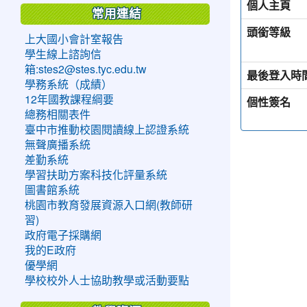
個人主頁
常用連結
頭銜等級
上大國小會計室報告
學生線上諮詢信
箱:stes2@stes.tyc.edu.tw
最後登入時
學務系統（成績）
12年國教課程綱要
個性簽名
總務相關表件
臺中市推動校園閱讀線上認證系統
無聲廣播系統
差勤系統
學習扶助方案科技化評量系統
圖書館系統
桃園市教育發展資源入口網(教師研
習)
政府電子採購網
我的E政府
優學網
學校校外人士協助教學或活動要點