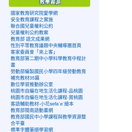
教學資源
國家教育研究院愛學網
安全教育課程之實施
聯合國兒童權利公約
兒童權利公約教案
教育部 語文成果網
性別平等教育議題中央輔導團首頁
客家委員會「來上客」
教育部第二期中小學科學教育中程計
畫
勞動部編製國民小學四年級勞動教育
補充教材35篇
數位學習推動辦公室
桃園市自編在地生活化課程-品桃園
桃園市自編在地生活化課程-賞桃園
客語輔助教材-小花sefaˊeˋ繪本
教育部閩南語動畫網
教育部國民中小學課程與教學資源整
合平臺
標準字體筆順學習網