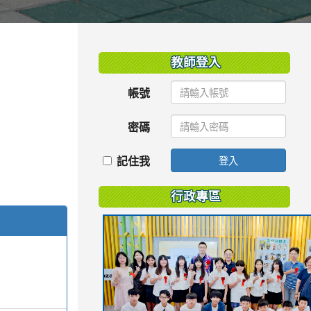
:::
教師登入
帳號
密碼
記住我
登入
行政專區