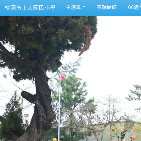
主選單
雲端硬碟
60週
桃園市上大國民小學