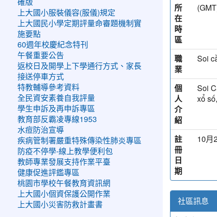
確版
所
(G
上大國小服裝儀容(服儀)規定
在
上大國民小學定期評量命審題機制實
時
施要點
區
60週年校慶紀念特刊
午餐重要公告
職
Soi c
返校日及開學上下學通行方式、家長
業
接送停車方式
個
Soi C
特教輔導參考資料
人
xổ số
全民資安素養自我評量
介
學生申訴及再申訴專區
紹
教育部反霸凌專線1953
水痘防治宣導
註
10月2
疾病管制署嚴重特殊傳染性肺炎專區
冊
防疫不停學-線上教學便利包
日
教師專業發展支持作業平臺
期
健康促進評鑑專區
桃園市學校午餐教育資訊網
上大國小個資保護公開作業
社區訊息
上大國小災害防救計畫書