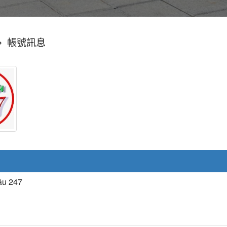
»
帳號訊息
ầu 247