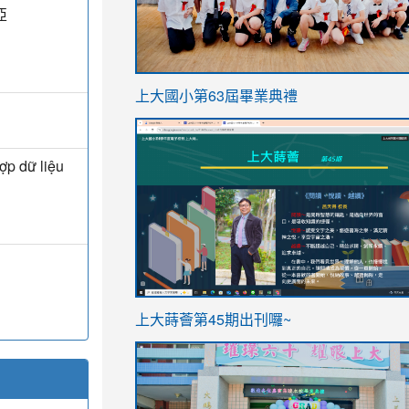
亞
link
上大國小第63屆畢業典禮
to
link
https://sites.google.com/stes.t
to
ợp dữ liệu
https://sites.google.com/stes.tyc.ed
ink
link
上大蒔薈第45期出刊囉~
to
to
https://sites.google.com/stes.tyc.ed
https://sites.google.com/stes.t