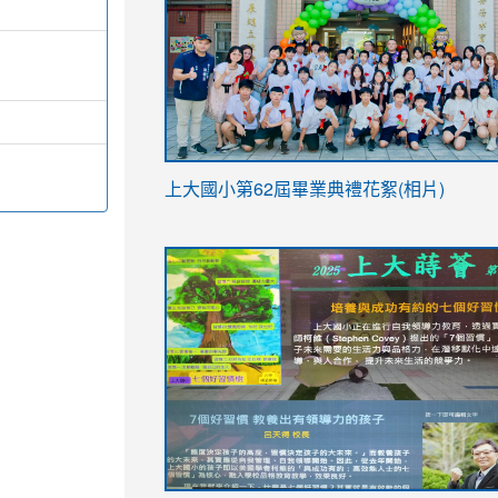
link
上大國小第62屆畢
業典禮花絮(相片)
to
link
link
https://drive.google.com/file/d/1I-
to
to
YfDQppRvyMk686kIw6SBbssEIZ6WnT/vi
https://drive.google.com/file/d/1I-
https://sites.google.com/stes.tyc.ed
usp=sharing
YfDQppRvyMk686kIw6SBbssEIZ6WnT/vi
usp=sharing