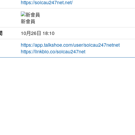
https://soicau247net.net/
新會員
間
10月26日 18:10
https://app.talkshoe.com/user/soicau247netnet
https://linkbio.co/soicau247net