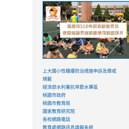
link
link
link
link
to
to
to
to
https://sites.google.com/stes.tyc.ed
https://drive.google.com/file/d/1AXdr
https://youtu.be/jJOMVWY3-
https://drive.google.com/file/d/1AXdr
usp=sharing
8M
usp=sharing
link
link
to
to
link
上大國小性騷擾防治措施
申訴及懲戒
https://www.youtube.com/watch?
https://www.youtube.com/watch?
to
規範
v=hC_gdZndU9s
v=hC_gdZndU9s
https://www.youtube.com/watch?
經濟部水利署抗旱節水專區
v=mfpNykQ0g4M
桃園市政府
桃園市教育局
國家教育研究院
各校網路電話
教育處網路訊息填報系統