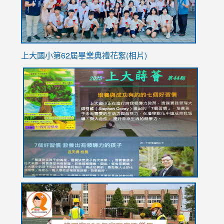
上大國小第62屆畢
業典禮花絮(相片)
link
link
link
link
link
to
to
to
to
to
https://drive.google.com/file/d/1I-
https://sites.google.com/stes.tyc.edu.tw/113school
https:
https:
https:
YfDQppRvyMk686kIw6SBbssEIZ6WnT/view?
usp=sh
8M
usp=sharing
link
link
link
to
to
to
https://drive.google.com/file/d/1AXdrxzgdGrHK7k94y0
https:/
https:/