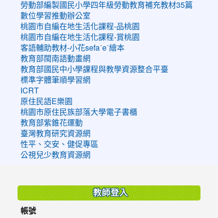
勞動部編製國民小學四年級勞動教育補充教材35篇
數位學習推動辦公室
桃園市自編在地生活化課程-品桃園
桃園市自編在地生活化課程-賞桃園
客語輔助教材-小花sefaˊeˋ繪本
教育部閩南語動畫網
教育部國民中小學課程與教學資源整合平臺
標準字體筆順學習網
ICRT
原住民語E樂園
桃園市原住民族部落大學電子書櫃
教育部紫錐花運動
臺灣教育研究資源網
性平、交安、健促專區
公視兒少教育資源網
:::
教師登入
帳號