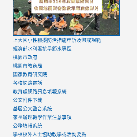
usp=sharing
v=hC_g
v=hC_g
link
上大國小性騷擾防治措施
申訴及懲戒規範
to
經濟部水利署抗旱節水專區
https://www.youtube.com/watch?
桃園市政府
v=mfpNykQ0g4M
桃園市教育局
國家教育研究院
各校網路電話
教育處網路訊息填報系統
公文附件下載
基層公文整合系統
家長辦理轉學作業注意事項
公務填報系統
學校校外人士協助教學或活動要點