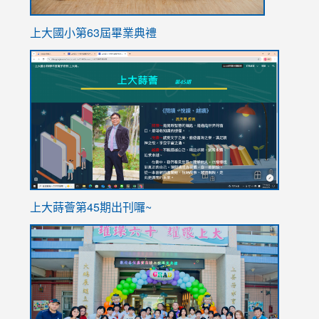
上大國小第63屆畢業典禮
link
link
to
to
https://sites.google.com/stes.tyc.edu.tw/113school
https
ink
上大蒔薈第45期出刊囉~
to
link
https://sites.google.com/stes.tyc.edu.tw/113school
to
https://
YfDQpp
usp=sha