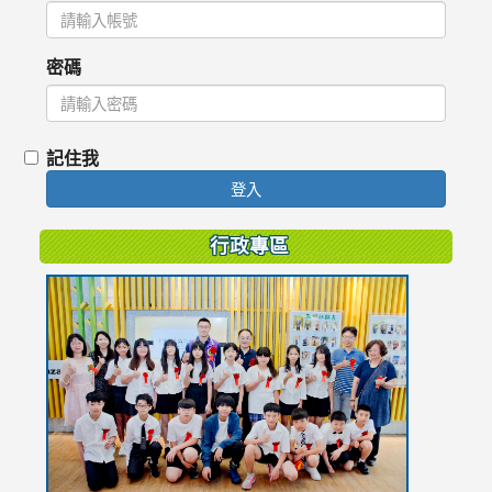
密碼
記住我
登入
行政專區
link
to
https://