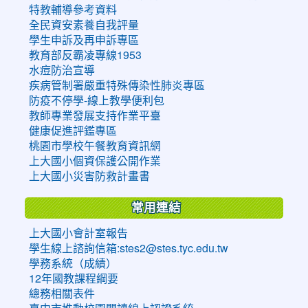
特教輔導參考資料
全民資安素養自我評量
學生申訴及再申訴專區
教育部反霸凌專線1953
水痘防治宣導
疾病管制署嚴重特殊傳染性肺炎專區
防疫不停學-線上教學便利包
教師專業發展支持作業平臺
健康促進評鑑專區
桃園市學校午餐教育資訊網
上大國小個資保護公開作業
上大國小災害防救計畫書
常用連結
上大國小會計室報告
學生線上諮詢信箱:stes2@stes.tyc.edu.tw
學務系統（成績）
12年國教課程綱要
總務相關表件