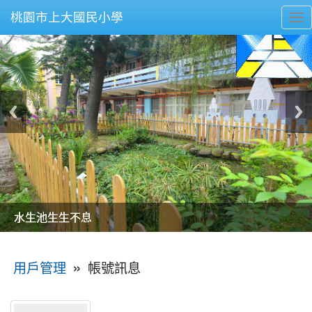
桃園市上大國民小學
To
nav
美麗的操場是我們活力的來源
美麗的操場是我們活力的來源
煥然一新的小司令台
煥然一新的小司令台
富含桃園埤塘田園風光意象的中廊
富含桃園埤塘田園風光意象的中廊
嶄新的中庭廣場
嶄新的中庭廣場
水生池生生不息
水生池生生不息
:::
»
帳號訊息
用戶管理