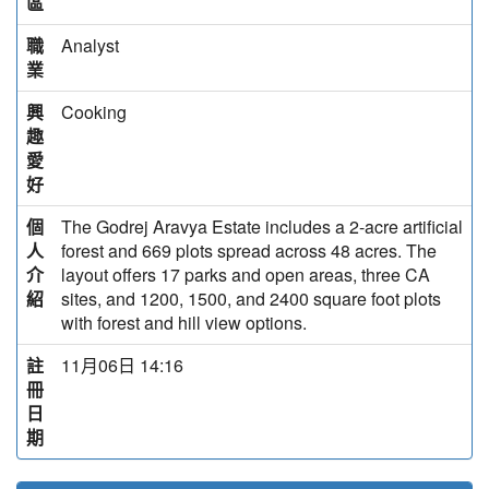
區
職
Analyst
業
興
Cooking
趣
愛
好
個
The Godrej Aravya Estate includes a 2-acre artificial
人
forest and 669 plots spread across 48 acres. The
介
layout offers 17 parks and open areas, three CA
紹
sites, and 1200, 1500, and 2400 square foot plots
with forest and hill view options.
註
11月06日 14:16
冊
日
期