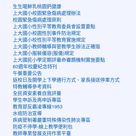
生生喝鮮乳桃園鈣健康
上大國小校園緊急傷病處理辦法
校園緊急傷病處理原則
上大國小性別平等教育委員會設置要點
上大國小校園性別事件防治規定
上大國小校性別平等教育實施規定
上大國小教師輔導與管教學生辦法正確版
上大國小服裝儀容(服儀)規定
上大國民小學定期評量命審題機制實施要點
60週年校慶紀念特刊
午餐重要公告
返校日及開學上下學通行方式、家長接送停車方式
特教輔導參考資料
全民資安素養自我評量
學生申訴及再申訴專區
教育部反霸凌專線1953
水痘防治宣導
疾病管制署嚴重特殊傳染性肺炎專區
防疫不停學-線上教學便利包
教師專業發展支持作業平臺