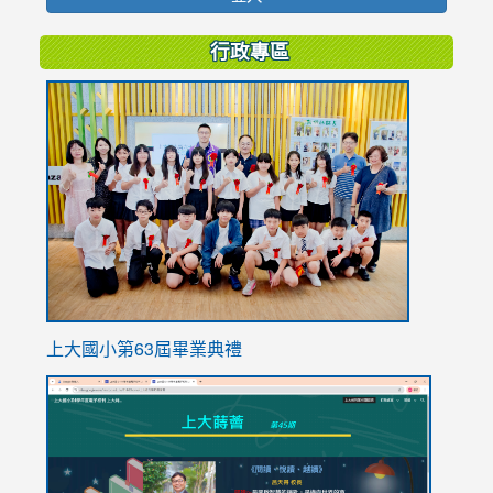
行政專區
link
to
https://
上大國小第63屆畢業典禮
link
link
to
to
https://sites.google.com/stes.tyc.edu.tw/113school
https