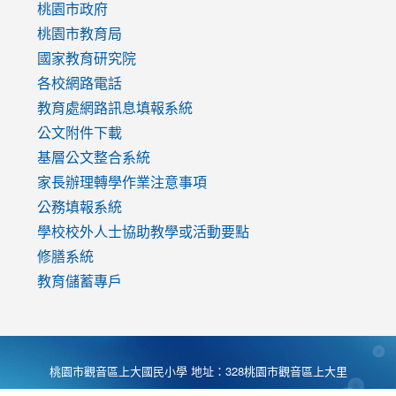
https://www.youtube.com/watch?
桃園市政府
v=mfpNykQ0g4M
桃園市教育局
國家教育研究院
各校網路電話
教育處網路訊息填報系統
公文附件下載
基層公文整合系統
家長辦理轉學作業注意事項
公務填報系統
學校校外人士協助教學或活動要點
修膳系統
教育儲蓄專戶
桃園市觀音區上大國民小學 地址：328桃園市觀音區上大里