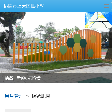
桃園市上大國民小學
To
nav
美麗的操場是我們活力的來源
美麗的操場是我們活力的來源
煥然一新的小司令台
煥然一新的小司令台
富含桃園埤塘田園風光意象的中廊
富含桃園埤塘田園風光意象的中廊
嶄新的中庭廣場
嶄新的中庭廣場
水生池生生不息
水生池生生不息
:::
»
帳號訊息
用戶管理