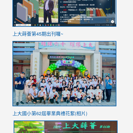
ink
上大蒔薈第45期出刊囉~
to
link
https://sites.google.com/stes.tyc.edu.tw/113school
to
https://
YfDQpp
usp=sha
上大國小第62屆畢
業典禮花絮(相片)
link
link
link
link
link
to
to
to
to
to