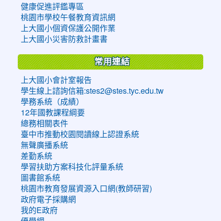
健康促進評鑑專區
桃園市學校午餐教育資訊網
上大國小個資保護公開作業
上大國小災害防救計畫書
常用連結
上大國小會計室報告
學生線上諮詢信箱:stes2@stes.tyc.edu.tw
學務系統（成績）
12年國教課程綱要
總務相關表件
臺中市推動校園閱讀線上認證系統
無聲廣播系統
差勤系統
學習扶助方案科技化評量系統
圖書館系統
桃園市教育發展資源入口網(教師研習)
政府電子採購網
我的E政府
優學網