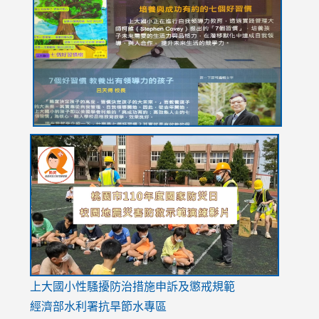
https://drive.google.com/file/d/1I-
https://sites.google.com/stes.tyc.edu.tw/113school
https:
https:
https:
YfDQppRvyMk686kIw6SBbssEIZ6WnT/view?
usp=sh
8M
usp=sharing
link
link
link
to
to
to
https://drive.google.com/file/d/1AXdrxzgdGrHK7k94y0
https:/
https:/
usp=sharing
v=hC_g
v=hC_g
link
上大國小性騷擾防治措施
申訴及懲戒規範
to
經濟部水利署抗旱節水專區