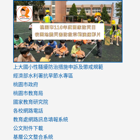
link
link
link
to
to
to
https://drive.google.com/file/d/1AXdrxzgdGrHK7k94y0
https:/
https:/
usp=sharing
v=hC_g
v=hC_g
link
上大國小性騷擾防治措施
申訴及懲戒規範
to
經濟部水利署抗旱節水專區
https://www.youtube.com/watch?
桃園市政府
v=mfpNykQ0g4M
桃園市教育局
國家教育研究院
各校網路電話
教育處網路訊息填報系統
公文附件下載
基層公文整合系統