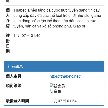
區
個
Thabet là nền tảng cá cược trực tuyến đáng tin cậy,
人
cung cấp đầy đủ các thể loại trò chơi như slot game
介
sinh động, cá cược thể thao hấp dẫn, casino trực
紹
tuyến, bắn cá và xổ số phong phú. Giao di
註
11月07日 01:40
冊
日
期
社區訊息
個人主頁
https://thabetc.net/
頭銜等級
新會員
最後登入時間
11月07日 01:54