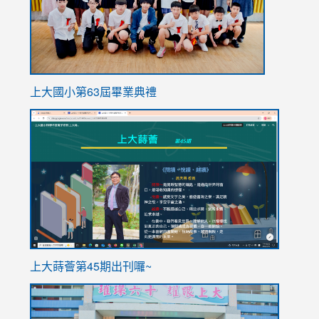
上大國小第63屆畢業典禮
link
link
to
to
https://sites.google.com/stes.tyc.edu.tw/113school
https
ink
上大蒔薈第45期出刊囉~
to
link
https://sites.google.com/stes.tyc.edu.tw/113school
to