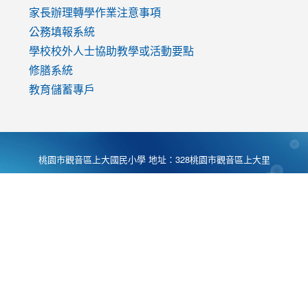
家長辦理轉學作業注意事項
公務填報系統
學校校外人士協助教學或活動要點
修膳系統
教育儲蓄專戶
桃園市觀音區上大國民小學 地址：328桃園市觀音區上大里
大湖路1段540號 電話:03-4901174 傳真:03-4900781 Desing
by
Zyinfo