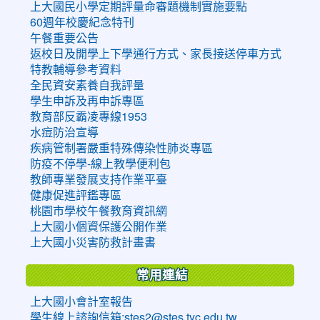
上大國民小學定期評量命審題機制實施要點
60週年校慶紀念特刊
午餐重要公告
返校日及開學上下學通行方式、家長接送停車方式
特教輔導參考資料
全民資安素養自我評量
學生申訴及再申訴專區
教育部反霸凌專線1953
水痘防治宣導
疾病管制署嚴重特殊傳染性肺炎專區
防疫不停學-線上教學便利包
教師專業發展支持作業平臺
健康促進評鑑專區
桃園市學校午餐教育資訊網
上大國小個資保護公開作業
上大國小災害防救計畫書
常用連結
上大國小會計室報告
學生線上諮詢信箱:stes2@stes.tyc.edu.tw