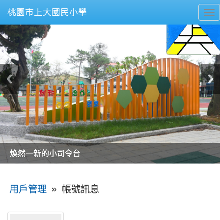
桃園市上大國民小學
To
nav
美麗的操場是我們活力的來源
美麗的操場是我們活力的來源
煥然一新的小司令台
煥然一新的小司令台
富含桃園埤塘田園風光意象的中廊
富含桃園埤塘田園風光意象的中廊
嶄新的中庭廣場
嶄新的中庭廣場
水生池生生不息
水生池生生不息
:::
»
帳號訊息
用戶管理