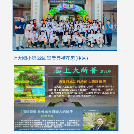
https://
YfDQpp
usp=sha
上大國小第62屆畢
業典禮花絮(相片)
link
link
link
link
link
to
to
to
to
to
https://drive.google.com/file/d/1I-
https://sites.google.com/stes.tyc.edu.tw/113school
https:
https:
https:
YfDQppRvyMk686kIw6SBbssEIZ6WnT/view?
usp=sh
8M
usp=sharing