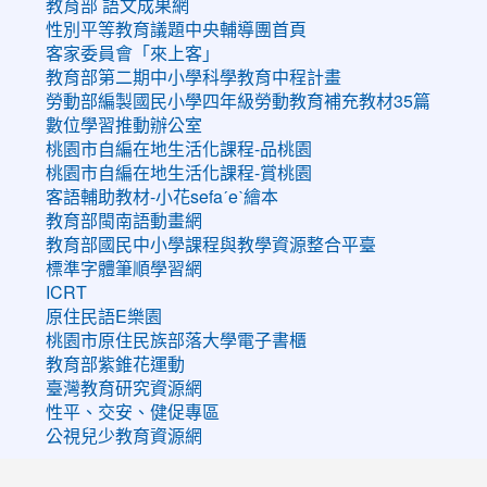
教育部 語文成果網
性別平等教育議題中央輔導團首頁
客家委員會「來上客」
教育部第二期中小學科學教育中程計畫
勞動部編製國民小學四年級勞動教育補充教材35篇
數位學習推動辦公室
桃園市自編在地生活化課程-品桃園
桃園市自編在地生活化課程-賞桃園
客語輔助教材-小花sefaˊeˋ繪本
教育部閩南語動畫網
教育部國民中小學課程與教學資源整合平臺
標準字體筆順學習網
ICRT
原住民語E樂園
桃園市原住民族部落大學電子書櫃
教育部紫錐花運動
臺灣教育研究資源網
性平、交安、健促專區
公視兒少教育資源網
:::