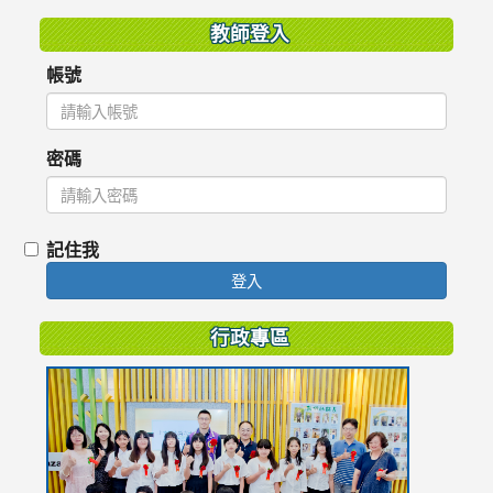
教師登入
帳號
密碼
記住我
登入
行政專區
link
to
https://