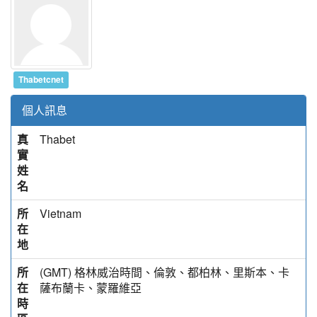
Thabetcnet
個人訊息
真
Thabet
實
姓
名
所
Vietnam
在
地
所
(GMT) 格林威治時間、倫敦、都柏林、里斯本、卡
在
薩布蘭卡、蒙羅維亞
時