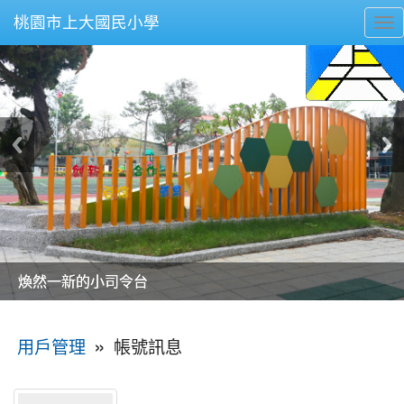
桃園市上大國民小學
To
nav
美麗的操場是我們活力的來源
美麗的操場是我們活力的來源
煥然一新的小司令台
煥然一新的小司令台
富含桃園埤塘田園風光意象的中廊
富含桃園埤塘田園風光意象的中廊
嶄新的中庭廣場
嶄新的中庭廣場
水生池生生不息
水生池生生不息
:::
»
帳號訊息
用戶管理