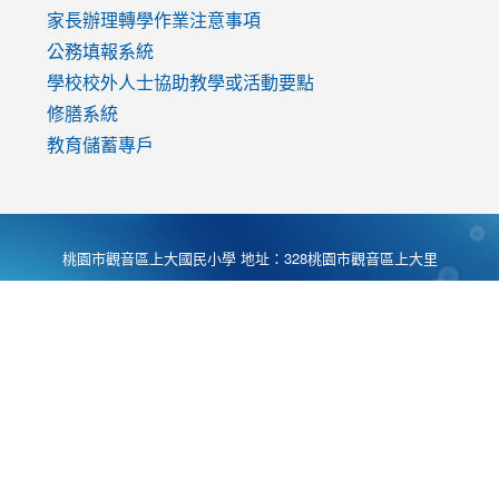
家長辦理轉學作業注意事項
公務填報系統
學校校外人士協助教學或活動要點
修膳系統
教育儲蓄專戶
桃園市觀音區上大國民小學 地址：328桃園市觀音區上大里
大湖路1段540號 電話:03-4901174 傳真:03-4900781 Desing
by
Zyinfo