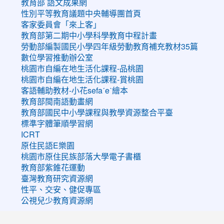
教育部 語文成果網
性別平等教育議題中央輔導團首頁
客家委員會「來上客」
教育部第二期中小學科學教育中程計畫
勞動部編製國民小學四年級勞動教育補充教材35篇
數位學習推動辦公室
桃園市自編在地生活化課程-品桃園
桃園市自編在地生活化課程-賞桃園
客語輔助教材-小花sefaˊeˋ繪本
教育部閩南語動畫網
教育部國民中小學課程與教學資源整合平臺
標準字體筆順學習網
ICRT
原住民語E樂園
桃園市原住民族部落大學電子書櫃
教育部紫錐花運動
臺灣教育研究資源網
性平、交安、健促專區
公視兒少教育資源網
:::