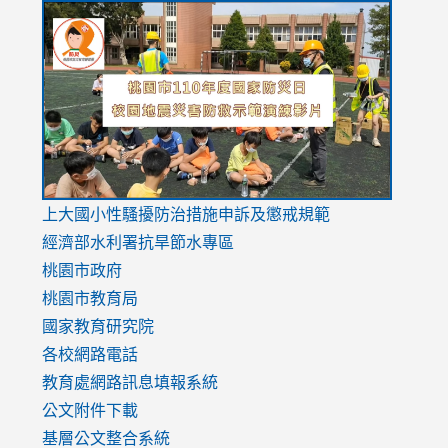
link
link
link
to
to
to
https://drive.google.com/file/d/1AXdrxzgdGrHK7k94y0
https:/
https:/
usp=sharing
v=hC_g
v=hC_g
link
上大國小性騷擾防治措施
申訴及懲戒規範
to
經濟部水利署抗旱節水專區
https://www.youtube.com/watch?
桃園市政府
v=mfpNykQ0g4M
桃園市教育局
國家教育研究院
各校網路電話
教育處網路訊息填報系統
公文附件下載
基層公文整合系統