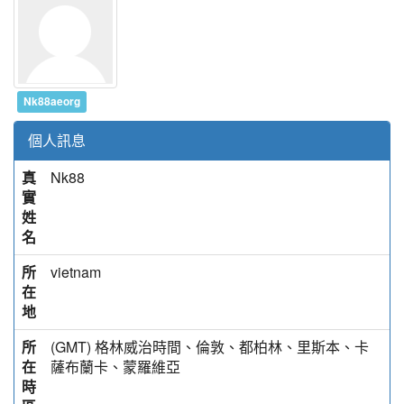
Nk88aeorg
個人訊息
真
Nk88
實
姓
名
所
vietnam
在
地
所
(GMT) 格林威治時間、倫敦、都柏林、里斯本、卡
在
薩布蘭卡、蒙羅維亞
時