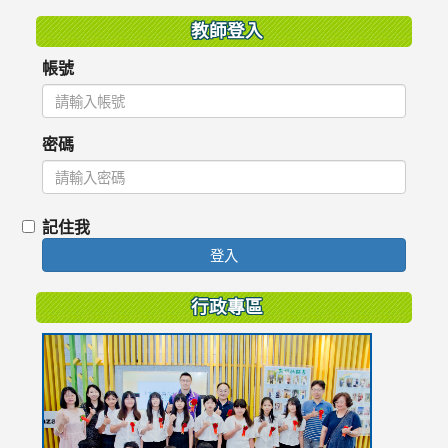
教師登入
帳號
密碼
記住我
登入
行政專區
link
to
https://