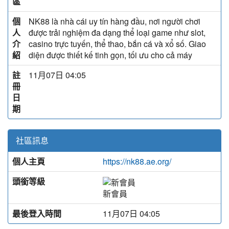
區
個
NK88 là nhà cái uy tín hàng đầu, nơi người chơi
人
được trải nghiệm đa dạng thể loại game như slot,
介
casino trực tuyến, thể thao, bắn cá và xổ số. Giao
紹
diện được thiết kế tinh gọn, tối ưu cho cả máy
註
11月07日 04:05
冊
日
期
社區訊息
個人主頁
https://nk88.ae.org/
頭銜等級
新會員
最後登入時間
11月07日 04:05