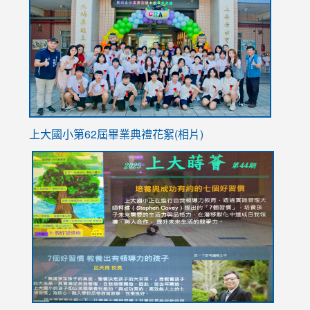
https://
YfDQpp
usp=sha
上大國小第62屆畢
業典禮花絮(相片)
link
link
link
link
link
to
to
to
to
to
https://drive.google.com/file/d/1I-
https://sites.google.com/stes.tyc.edu.tw/113school
https:
https:
https:
YfDQppRvyMk686kIw6SBbssEIZ6WnT/view?
usp=sh
8M
usp=sharing