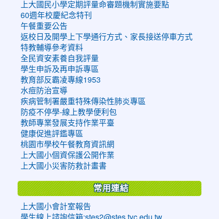
上大國民小學定期評量命審題機制實施要點
60週年校慶紀念特刊
午餐重要公告
返校日及開學上下學通行方式、家長接送停車方式
特教輔導參考資料
全民資安素養自我評量
學生申訴及再申訴專區
教育部反霸凌專線1953
水痘防治宣導
疾病管制署嚴重特殊傳染性肺炎專區
防疫不停學-線上教學便利包
教師專業發展支持作業平臺
健康促進評鑑專區
桃園市學校午餐教育資訊網
上大國小個資保護公開作業
上大國小災害防救計畫書
常用連結
上大國小會計室報告
學生線上諮詢信箱:stes2@stes.tyc.edu.tw