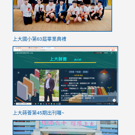
上大國小第63屆畢業典禮
link
link
to
to
https://sites.google.com/stes.tyc.edu.tw/113school
https
ink
上大蒔薈第45期出刊囉~
to
link
https://sites.google.com/stes.tyc.edu.tw/113school
to