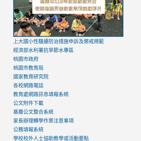
usp=sharing
v=hC_g
v=hC_g
link
上大國小性騷擾防治措施
申訴及懲戒規範
to
經濟部水利署抗旱節水專區
https://www.youtube.com/watch?
桃園市政府
v=mfpNykQ0g4M
桃園市教育局
國家教育研究院
各校網路電話
教育處網路訊息填報系統
公文附件下載
基層公文整合系統
家長辦理轉學作業注意事項
公務填報系統
學校校外人士協助教學或活動要點