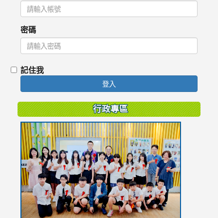
密碼
記住我
登入
行政專區
link
to
https://