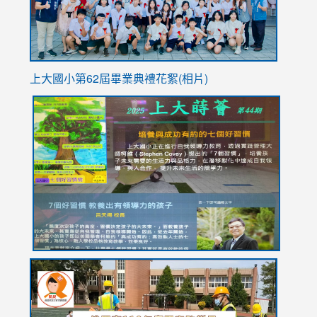
上大國小第62屆畢
業典禮花絮(相片)
link
link
link
link
link
to
to
to
to
to
https://drive.google.com/file/d/1I-
https://sites.google.com/stes.tyc.edu.tw/113school
https:
https:
https:
YfDQppRvyMk686kIw6SBbssEIZ6WnT/view?
usp=sh
8M
usp=sharing
link
link
link
to
to
to
https://drive.google.com/file/d/1AXdrxzgdGrHK7k94y0
https:/
https:/