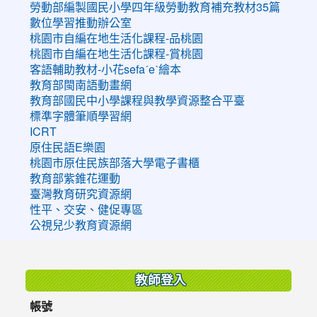
勞動部編製國民小學四年級勞動教育補充教材35篇
數位學習推動辦公室
桃園市自編在地生活化課程-品桃園
桃園市自編在地生活化課程-賞桃園
客語輔助教材-小花sefaˊeˋ繪本
教育部閩南語動畫網
教育部國民中小學課程與教學資源整合平臺
標準字體筆順學習網
ICRT
原住民語E樂園
桃園市原住民族部落大學電子書櫃
教育部紫錐花運動
臺灣教育研究資源網
性平、交安、健促專區
公視兒少教育資源網
:::
教師登入
帳號