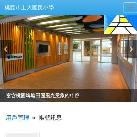
桃園市上大國民小學
To
nav
美麗的操場是我們活力的來源
美麗的操場是我們活力的來源
煥然一新的小司令台
煥然一新的小司令台
富含桃園埤塘田園風光意象的中廊
富含桃園埤塘田園風光意象的中廊
嶄新的中庭廣場
嶄新的中庭廣場
水生池生生不息
水生池生生不息
:::
»
帳號訊息
用戶管理