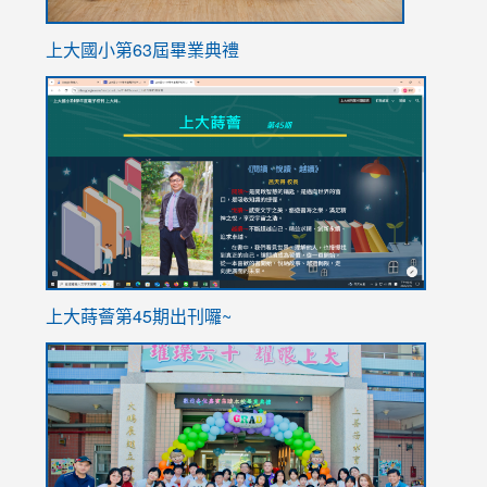
上大國小第63屆畢業典禮
link
link
to
to
https://sites.google.com/stes.tyc.edu.tw/113school
https
ink
上大蒔薈第45期出刊囉~
to
link
https://sites.google.com/stes.tyc.edu.tw/113school
to
https://
YfDQpp
usp=sha